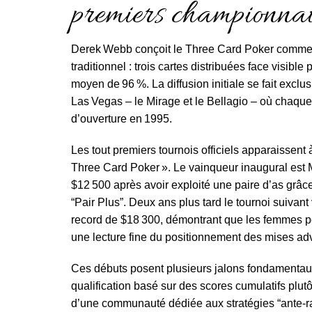
premiers championna
Derek Webb conçoit le Three Card Poker comme u
traditionnel : trois cartes distribuées face visibl
moyen de 96 %. La diffusion initiale se fait ex
Las Vegas – le Mirage et le Bellagio – où chaque 
d’ouverture en 1995.
Les tout premiers tournois officiels apparaissent
Three Card Poker ». Le vainqueur inaugural est 
$12 500 après avoir exploité une paire d’as grâce
“Pair Plus”. Deux ans plus tard le tournoi suivan
record de $18 300, démontrant que les femmes pouv
une lecture fine du positionnement des mises ad
Ces débuts posent plusieurs jalons fondamentaux
qualification basé sur des scores cumulatifs plut
d’une communauté dédiée aux stratégies “ante‑ra