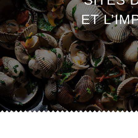
ET L’I