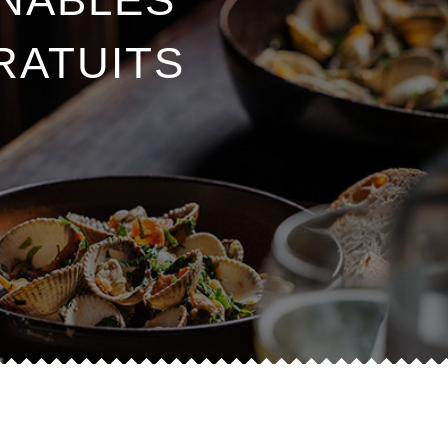
RATUITS