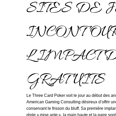
SITES DE 
INCONTOU
L’IMPACT 
GRATUITS
Le Three Card Poker voit le jour au début des 
American Gaming Consulting désireux d’offrir une
conservant le frisson du bluff. Sa première implan
règle « mise ante », la main haute et la paire so