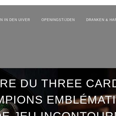
N IN DEN UIVER
OPENINGSTIJDEN
DRANKEN & HA
OIRE DU THREE CAR
MPIONS EMBLÉMAT
DE JEU INCONTOU