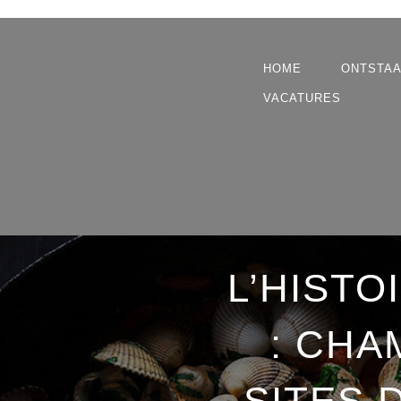
HOME
ONTSTAA
VACATURES
L’HIST
: CHA
SITES 