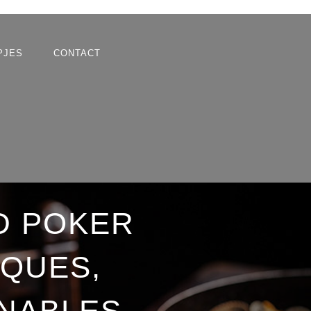
PJES
CONTACT
D POKER
IQUES,
RNABLES