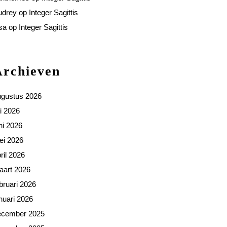
udrey
op
Integer Sagittis
sa
op
Integer Sagittis
Archieven
ugustus 2026
li 2026
ni 2026
ei 2026
ril 2026
aart 2026
bruari 2026
nuari 2026
ecember 2025