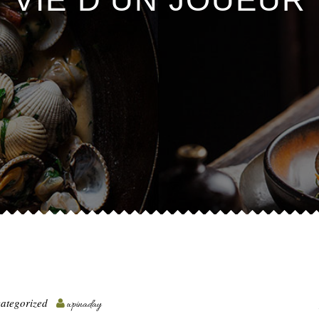
ategorized
wpinaday