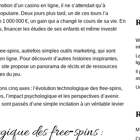
tion d’un casino en ligne, il ne s’attendait qu’à
pulaire. Deux jours plus tard, un de ces tours l’a
R
e 1 000 000 €, un gain qui a changé le cours de sa vie. En
, financer les études de ses enfants et même investir
W
in
ree‑spins, autrefois simples outils marketing, qui sont
Le
n ligne. Pour découvrir d’autres histoires inspirantes,
li
e site propose un panorama de récits et de ressources
Il
es du jeu.
a
Un
ns cinq axes : l’évolution technologique des free‑spins,
s, l’impact psychologique et les perspectives d’avenir.
sont passés d’une simple incitation à un véritable levier
R
gique des free‑spins :
M
C