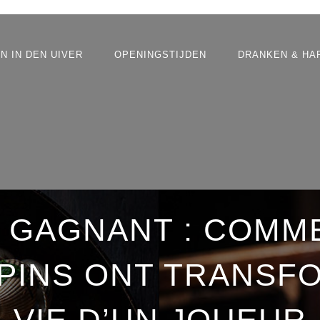
N IN DEN UIVER
OPENINGSTIJDEN
DRANKEN & HA
I GAGNANT : COMM
PINS ONT TRANSF
VIE D’UN JOUEUR