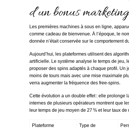
d’un bonus marketing 
Les premières machines à sous en ligne, apparue
comme cadeau de bienvenue. À l’époque, le nombre
donnée n’était conservée sur le comportement du
Aujourd’hui, les plateformes utilisent des algorit
artificielle. Le système analyse le temps de jeu, l
proposer des spins adaptés à chaque profil. Un jou
moins de tours mais avec une mise maximale plus 
verra augmenter la fréquence des free‑spins.
Cette évolution a un double effet : elle prolonge l
internes de plusieurs opérateurs montrent que l
leur temps de jeu moyen de 27 % et leur taux d
Plateforme
Type de
Pers