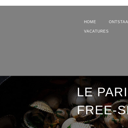
HOME
ONTSTAA
VACATURES
LE PAR
FREE‑S