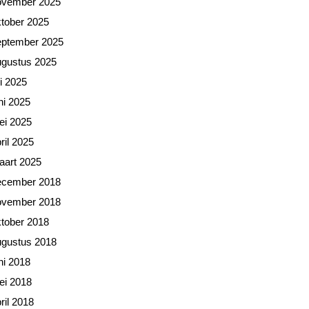
ovember 2025
ktober 2025
eptember 2025
ugustus 2025
li 2025
ni 2025
ei 2025
ril 2025
aart 2025
ecember 2018
ovember 2018
ktober 2018
ugustus 2018
ni 2018
ei 2018
ril 2018