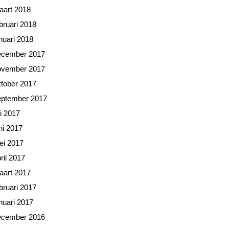
aart 2018
bruari 2018
nuari 2018
ecember 2017
ovember 2017
ktober 2017
eptember 2017
li 2017
ni 2017
ei 2017
ril 2017
aart 2017
bruari 2017
nuari 2017
ecember 2016