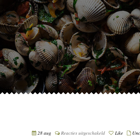
voor
28 aug
Reacties uitgeschakeld
Like
Unc
Le