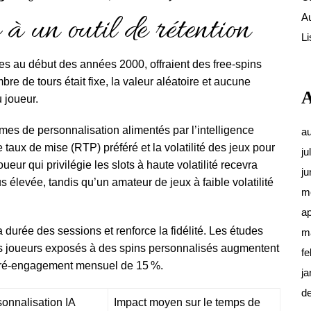
à un outil de rétention
A
Li
s au début des années 2000, offraient des free‑spins
 de tours était fixe, la valeur aléatoire et aucune
 joueur.
hmes de personnalisation alimentés par l’intelligence
a
e taux de mise (RTP) préféré et la volatilité des jeux pour
ju
eur qui privilégie les slots à haute volatilité recevra
ju
élevée, tandis qu’un amateur de jeux à faible volatilité
m
ap
a durée des sessions et renforce la fidélité. Les études
m
es joueurs exposés à des spins personnalisés augmentent
fe
e ré‑engagement mensuel de 15 %.
ja
d
onnalisation IA
Impact moyen sur le temps de