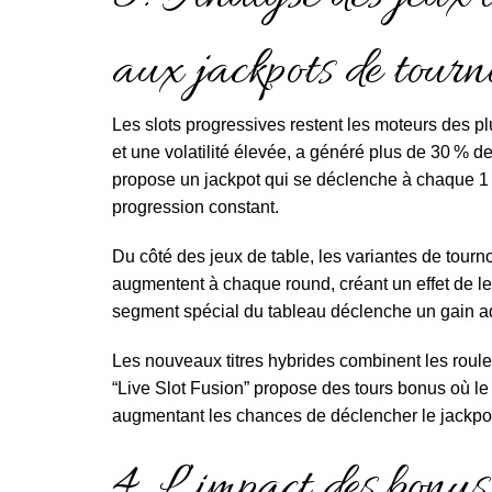
aux jackpots de tourn
Les slots progressives restent les moteurs des 
et une volatilité élevée, a généré plus de 30 % d
propose un jackpot qui se déclenche à chaque 1 
progression constant.
Du côté des jeux de table, les variantes de tourn
augmentent à chaque round, créant un effet de levi
segment spécial du tableau déclenche un gain add
Les nouveaux titres hybrides combinent les roule
“Live Slot Fusion” propose des tours bonus où le
augmentant les chances de déclencher le jackpot 
4. L’impact des bonus