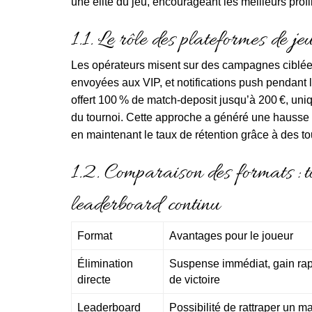
une élite du jeu, encourageant les meilleurs pro
1.1. Le rôle des plateformes de j
Les opérateurs misent sur des campagnes ciblées 
envoyées aux VIP, et notifications push pendant
offert 100 % de match‑deposit jusqu’à 200 €, uni
du tournoi. Cette approche a généré une hausse 
en maintenant le taux de rétention grâce à des to
1.2. Comparaison des formats : to
leaderboard continu
Format
Avantages pour le joueur
Élimination
Suspense immédiat, gain rap
directe
de victoire
Leaderboard
Possibilité de rattraper un m