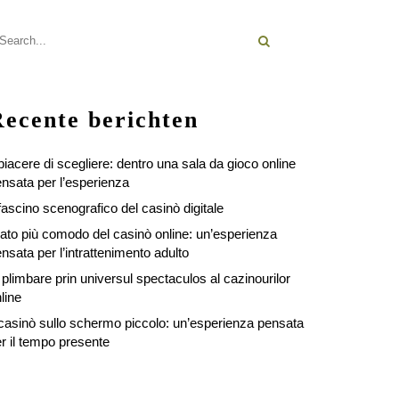
ecente berichten
 piacere di scegliere: dentro una sala da gioco online
nsata per l’esperienza
 fascino scenografico del casinò digitale
 lato più comodo del casinò online: un’esperienza
nsata per l’intrattenimento adulto
plimbare prin universul spectaculos al cazinourilor
line
 casinò sullo schermo piccolo: un’esperienza pensata
r il tempo presente