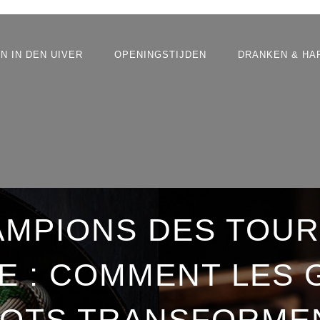
N IN DEN UIVER
OPENINGSTIJDEN
DRANKEN & HA
AMPIONS DES TOUR
E : COMMENT LES
OTS TRANSFORME