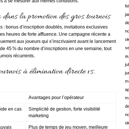
fils à se mesurer aux mêmes conditions.
fe
eu dans la promotion des gros tournois
ja
d
: bonus d’inscription doublés, invitations exclusives
n
 les heures de forte affluence. Une campagne récente a
o
quement aux joueurs qui s’inscrivaient avant le lancement
s
de 45 % du nombre d’inscriptions en une semaine, tout
urnois récurrents.
a
ju
urnois à élimination directe vs.
ju
m
ap
Avantages pour l’opérateur
m
d
ide en cas
Simplicité de gestion, forte visibilité
n
marketing
o
auvais
Plus de temps de jeu moyen, meilleure