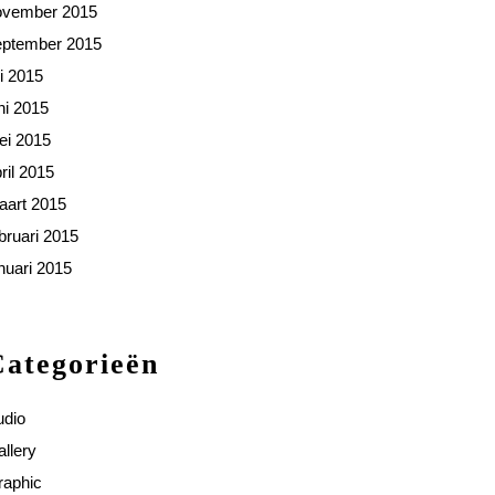
ovember 2015
eptember 2015
li 2015
ni 2015
ei 2015
ril 2015
aart 2015
bruari 2015
nuari 2015
Categorieën
udio
llery
raphic