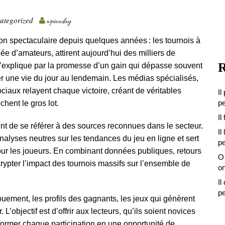
ategorized
wpinaday
on spectaculaire depuis quelques années : les tournois à
ée d’amateurs, attirent aujourd’hui des milliers de
R
’explique par la promesse d’un gain qui dépasse souvent
r une vie du jour au lendemain. Les médias spécialisés,
iaux relayent chaque victoire, créant de véritables
Il
pe
hent le gros lot.
Il
 de se référer à des sources reconnues dans le secteur.
Il
lyses neutres sur les tendances du jeu en ligne et sert
pe
ur les joueurs. En combinant données publiques, retours
O 
crypter l’impact des tournois massifs sur l’ensemble de
on
Il
pe
ouement, les profils des gagnants, les jeux qui génèrent
 L’objectif est d’offrir aux lecteurs, qu’ils soient novices
former chaque participation en une opportunité de