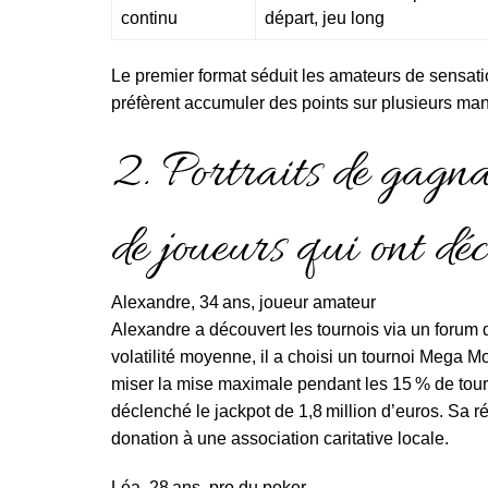
continu
départ, jeu long
Le premier format séduit les amateurs de sensatio
préfèrent accumuler des points sur plusieurs ma
2. Portraits de gagnan
de joueurs qui ont déc
Alexandre, 34 ans, joueur amateur
Alexandre a découvert les tournois via un forum d
volatilité moyenne, il a choisi un tournoi Mega M
miser la mise maximale pendant les 15 % de tours 
déclenché le jackpot de 1,8 million d’euros. Sa réa
donation à une association caritative locale.
Léa, 28 ans, pro du poker