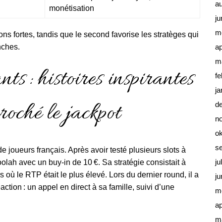
a
monétisation
ju
m
ns fortes, tandis que le second favorise les stratèges qui
nches.
ap
m
ts : histoires inspirantes
fe
ja
roché le jackpot
d
n
o
s
e joueurs français. Après avoir testé plusieurs slots à
ju
oolah avec un buy‑in de 10 €. Sa stratégie consistait à
où le RTP était le plus élevé. Lors du dernier round, il a
ju
ction : un appel en direct à sa famille, suivi d’une
m
ap
m