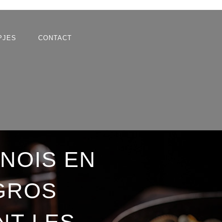
PJES
CONTACT
NOIS EN
 GROS
NT LES