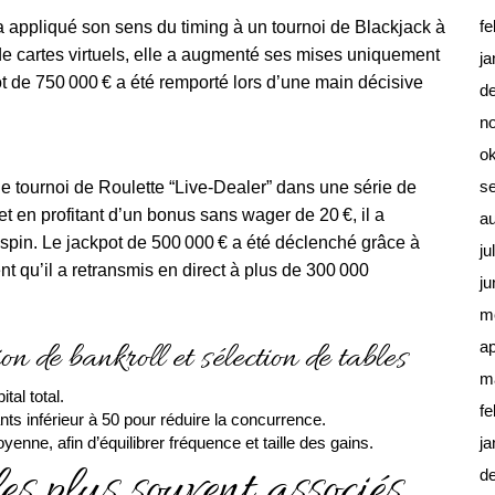
fe
 appliqué son sens du timing à un tournoi de Blackjack à
de cartes virtuels, elle a augmenté ses mises uniquement
ja
ot de 750 000 € a été remporté lors d’une main décisive
d
n
o
s
le tournoi de Roulette “Live‑Dealer” dans une série de
et en profitant d’un bonus sans wager de 20 €, il a
a
 spin. Le jackpot de 500 000 € a été déclenché grâce à
ju
 qu’il a retransmis en direct à plus de 300 000
ju
m
on de bankroll et sélection de tables
ap
m
tal total.
fe
ts inférieur à 50 pour réduire la concurrence.
oyenne, afin d’équilibrer fréquence et taille des gains.
ja
es plus souvent associés
d