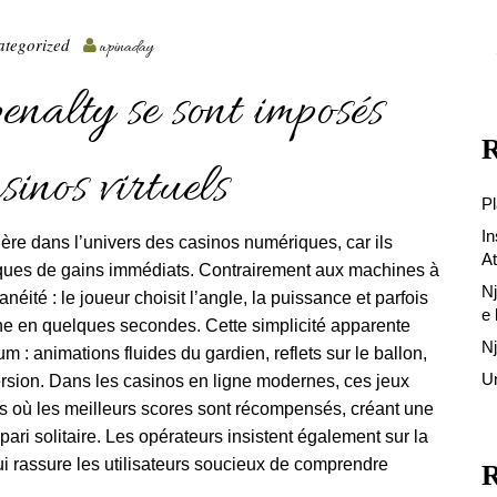
tegorized
wpinaday
enalty se sont imposés
R
sinos virtuels
P
In
ière dans l’univers des casinos numériques, car ils
At
niques de gains immédiats. Contrairement aux machines à
Nj
tanéité : le joueur choisit l’angle, la puissance et parfois
e 
fiche en quelques secondes. Cette simplicité apparente
Nj
m : animations fluides du gardien, reflets sur le ballon,
Un
mersion. Dans les casinos en ligne modernes, ces jeux
s où les meilleurs scores sont récompensés, créant une
ri solitaire. Les opérateurs insistent également sur la
 qui rassure les utilisateurs soucieux de comprendre
R