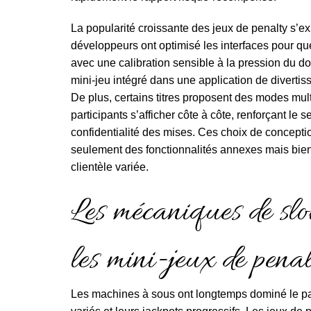
La popularité croissante des jeux de penalty s’exp
développeurs ont optimisé les interfaces pour que l
avec une calibration sensible à la pression du d
mini-jeu intégré dans une application de divertiss
De plus, certains titres proposent des modes multi
participants s’afficher côte à côte, renforçant 
confidentialité des mises. Ces choix de concepti
seulement des fonctionnalités annexes mais bien 
clientèle variée.
Les mécaniques de slot
les mini-jeux de pena
Les machines à sous ont longtemps dominé le p