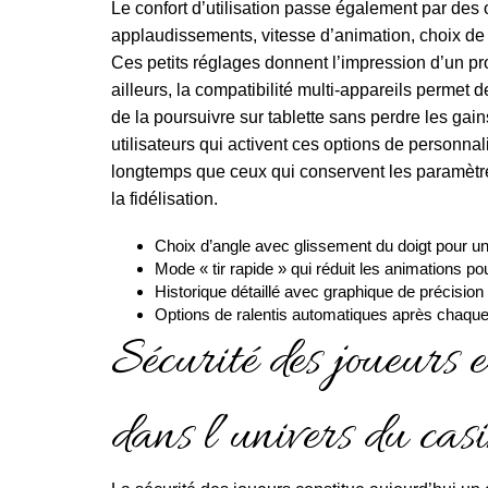
Le confort d’utilisation passe également par des
applaudissements, vitesse d’animation, choix de
Ces petits réglages donnent l’impression d’un pr
ailleurs, la compatibilité multi-appareils perme
de la poursuivre sur tablette sans perdre les ga
utilisateurs qui activent ces options de personna
longtemps que ceux qui conservent les paramètre
la fidélisation.
Choix d’angle avec glissement du doigt pour un
Mode « tir rapide » qui réduit les animations p
Historique détaillé avec graphique de précision
Options de ralentis automatiques après chaque
Sécurité des joueurs 
dans l’univers du ca