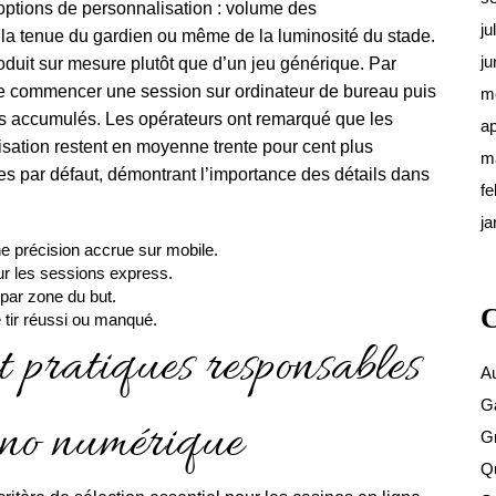
 options de personnalisation : volume des
ju
 la tenue du gardien ou même de la luminosité du stade.
ju
oduit sur mesure plutôt que d’un jeu générique. Par
t de commencer une session sur ordinateur de bureau puis
m
ins accumulés. Les opérateurs ont remarqué que les
ap
lisation restent en moyenne trente pour cent plus
m
s par défaut, démontrant l’importance des détails dans
fe
ja
e précision accrue sur mobile.
our les sessions express.
 par zone du but.
 tir réussi ou manqué.
et pratiques responsables
A
Ga
sino numérique
G
Q