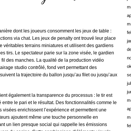
m
ap
m
anière dont les joueurs consomment les jeux de table :
fe
ctions via chat. Les jeux de penalty ont trouvé leur place
ja
 véritables terrains miniatures et utilisent des gardiens
d
s tirs. Le spectateur parie sur la zone visée, le gardien
n
fil des manches. La qualité de la production vidéo
o
airage studio contrôlé, fond vert permettant des
ivent la trajectoire du ballon jusqu’au filet ou jusqu’aux
s
ju
ju
ient également la transparence du processus : le tir est
m
ntre le pari et le résultat. Des fonctionnalités comme le
ap
s visées enrichissent l’expérience et permettent une
ateurs ajoutent même une touche personnelle en
m
nt un lien presque social qui rappelle les émissions
fe