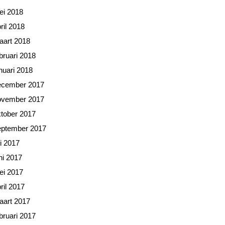
ei 2018
ril 2018
aart 2018
bruari 2018
nuari 2018
ecember 2017
ovember 2017
ktober 2017
eptember 2017
li 2017
ni 2017
ei 2017
ril 2017
aart 2017
bruari 2017