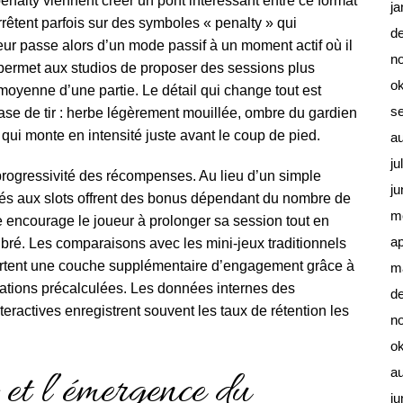
penalty viennent créer un pont intéressant entre ce format
ja
rrêtent parfois sur des symboles « penalty » qui
d
ur passe alors d’un mode passif à un moment actif où il
n
n permet aux studios de proposer des sessions plus
o
oyenne d’une partie. Le détail qui change tout est
s
ase de tir : herbe légèrement mouillée, ombre du gardien
e qui monte en intensité juste avant le coup de pied.
a
ju
progressivité des récompenses. Au lieu d’un simple
ju
égrés aux slots offrent des bonus dépendant du nombre de
m
encourage le joueur à prolonger sa session tout en
ap
ibré. Les comparaisons avec les mini-jeux traditionnels
portent une couche supplémentaire d’engagement grâce à
m
imations précalculées. Les données internes des
d
teractives enregistrent souvent les taux de rétention les
n
o
a
 et l’émergence du
ju