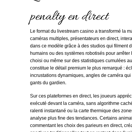
penalty en direct
Le format du livestream casino a transformé la m
caméras multiples, présentateurs en direct, intera
dans ce modèle grâce à des studios qui filment de
humains ou des systèmes robotisés pour arrêter le
choisi ou même sur des statistiques cumulées au 
constitue le détail premium le plus remarqué : écl
incrustations dynamiques, angles de caméra qui su
gants du gardien.
Sur ces plateformes en direct, les joueurs appréc
exécuté devant la caméra, sans algorithme caché e
ralenti instantané ou la carte thermique des zone
analyse plus fine des tendances. Certains anim
commentant les choix des parieurs en direct, créa