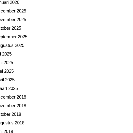
nuari 2026
ecember 2025
ovember 2025
ktober 2025
eptember 2025
ugustus 2025
li 2025
ni 2025
ei 2025
ril 2025
aart 2025
ecember 2018
ovember 2018
ktober 2018
ugustus 2018
ni 2018