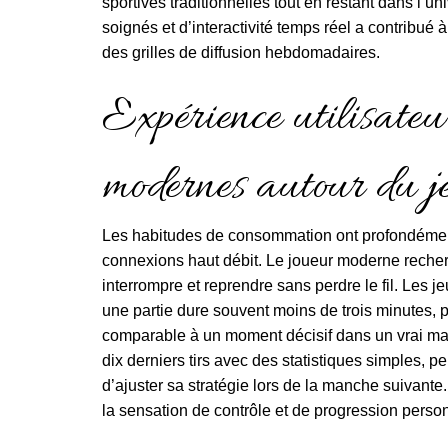
sportives traditionnelles tout en restant dans l’
soignés et d’interactivité temps réel a contribué
des grilles de diffusion hebdomadaires.
Expérience utilisateur
modernes autour du je
Les habitudes de consommation ont profondémen
connexions haut débit. Le joueur moderne recher
interrompre et reprendre sans perdre le fil. Les 
une partie dure souvent moins de trois minutes, 
comparable à un moment décisif dans un vrai ma
dix derniers tirs avec des statistiques simples, p
d’ajuster sa stratégie lors de la manche suivante
la sensation de contrôle et de progression person