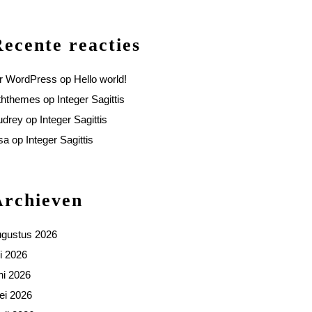
ecente reacties
r WordPress
op
Hello world!
ththemes
op
Integer Sagittis
udrey
op
Integer Sagittis
sa
op
Integer Sagittis
Archieven
ugustus 2026
li 2026
ni 2026
ei 2026