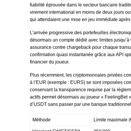
fiabilité éprouvée dans le secteur bancaire tradi
virement international en moins de deux jours ouv
qui attendaient une mise en jeu immédiate après v
L’arrivée progressive des portefeuilles électron
désormais un compte dédié avec limites jusqu’à €
assurance contre chargeback pour chaque transa
confirmation quasi instantanée grâce aux API spé
financier du joueur.
Plus récemment, les cryptomonnaies privées co
à l’EUR (exemple : EURS) se sont imposées comm
conservant la transparence requise par la régl
actifs permet désormais au joueur « FeelingBet 
d’USDT sans passer par une banque traditionnel
Méthode
Limite maximale (