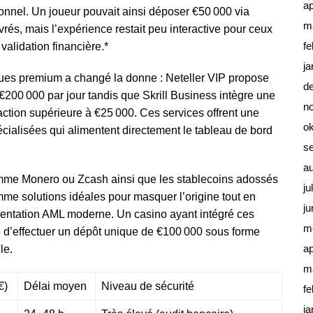
ap
tionnel. Un joueur pouvait ainsi déposer €50 000 via
m
rés, mais l’expérience restait peu interactive pour ceux
fe
alidation financière.*
ja
iques premium a changé la donne : Neteller VIP propose
d
200 000 par jour tandis que Skrill Business intègre une
n
ction supérieure à €25 000.
Ces services offrent une
o
cialisées qui alimentent directement le tableau de bord
s
a
mme Monero ou Zcash ainsi que les stablecoins adossés
ju
e solutions idéales pour masquer l’origine tout en
ju
ementation AML moderne.
Un casino ayant intégré ces
m
» d’effectuer un dépôt unique de €100 000 sous forme
ap
le.
m
€)
Délai moyen
Niveau de sécurité
fe
ja