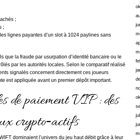
o
a
cachés ;
ju
 ;
m
les lignes payantes d’un slot à
1024 paylines
sans
ap
m
ls que la fraude par usurpation d’identité bancaire ou le
fe
és par les autorités locales. Selon le comparatif réalisé
ja
dents signalés concernent directement ces joueurs
d
ante est appliquée avant un premier dépôt important.
n
es de paiement VIP : des
o
s
ju
ux crypto‑actifs
ju
m
WIFT dominaient l’univers du jeu haut débit grâce à leur