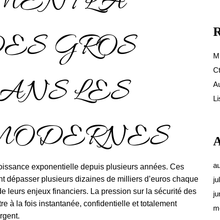
MENT LA
R
DES GROS
M
C
ANS LES
A
Li
MODERNES
a
roissance exponentielle depuis plusieurs années. Ces
t dépasser plusieurs dizaines de milliers d’euros chaque
ju
de leurs enjeux financiers. La pression sur la sécurité des
ju
re à la fois instantanée, confidentielle et totalement
m
rgent.