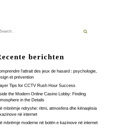
ecente berichten
mprendre l’attrait des jeux de hasard : psychologie,
sign et prévention
layer Tips for CCTV Rush Hour Success
side the Modern Online Casino Lobby: Finding
mosphere in the Details
ë mbrëmje ndryshe: ritmi, atmosfera dhe kënaqësia
kazinove në internet
ë mbrëmje moderne në botën e kazinove në internet