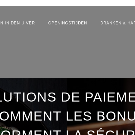
N IN DEN UIVER
OPENINGSTIJDEN
DRANKEN & HA
UTIONS DE PAIEME
OMMENT LES BON
ORMENT LA SÉCUR