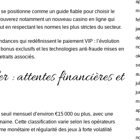
ap
m
se positionne comme un guide fiable pour choisir le
 trouverez notamment un
nouveau casino en ligne
qui
fe
t en respectant les normes les plus strictes du secteur.
ja
d
ndances qui redéfinissent le paiement VIP : l’évolution
n
bonus exclusifs et les technologies anti‑fraude mises en
o
etraits associés.
s
r : attentes financières et
a
ju
ju
m
ap
 un seuil mensuel d’environ €15 000 ou plus, avec une
m
maine. Cette classification varie selon les opérateurs
d
e monétaire et régularité des jeux à forte volatilité
n