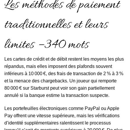
Les méthodes de paiement
traditionnelles et leurs
limites – 340 mots
Les cartes de crédit et de débit restent les moyens les plus
répandus, mais elles imposent des plafonds souvent
inférieurs à 10 000 €, des frais de transaction de 2 % à 3 %
et la menace des chargebacks. Un joueur qui remporte
80 000 € sur
Starburst
peut voir son gain partiellement
annulé si la banque estime la transaction suspecte.
Les portefeuilles électroniques comme PayPal ou Apple
Pay offrent une vitesse supérieure, mais les vérifications
d’identité supplémentaires ralentissent le processus