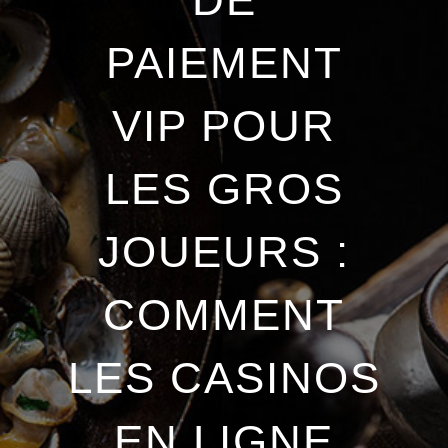
PAIEMENT
VIP POUR
LES GROS
JOUEURS :
COMMENT
LES CASINOS
EN LIGNE