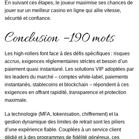
En suivant ces étapes, le joueur maximise ses chances de
jouer sur un meilleur casino en ligne qui allie vitesse,
sécurité et confiance.
Conclusion – 190 mots
Les high‑rollers font face à des défis spécifiques : risques
accrus, exigences réglementaires strictes et besoin d’un
paiement quasi instantané. Les solutions VIP adoptées par
les leaders du marché – comptes white‑label, paiements
instantanés, stablecoins et blockchain – répondent à ces
exigences en offrant rapidité, transparence et protection
maximale.
La technologie (MFA, tokenisation, chiffrement) et la
gestion dynamique des limites de retrait sont les piliers
d’une expérience fiable. Couplées à un service client
dédié et à des programmes de fidélité généreux, ces