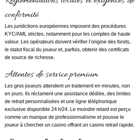
Réglementations locales et exigences de
conformité
Les juridictions européennes imposent des procédures
KYC/AML strictes, notamment pour les comptes de haute
valeur. Les opérateurs doivent vérifier l’origine des fonds,
le statut fiscal du joueur et, parfois, obtenir des certificats
de source de richesse.
Attentes de service premium
Les gros joueurs attendent un traitement en minutes, non
en jours. Ils réclament une assistance dédiée, des limites
de retrait personnalisées et une ligne téléphonique
exclusive disponible 24 h/24. Le moindre retard est perçu
comme un manque de professionnalisme et pousse le
joueur à chercher un casino offrant un casino retrait rapide.