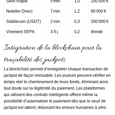
Skrill Rapid
5 min
1,0
100 000 €
Neteller Direct
7 min
1,2
80 000 €
Stablecoin (USDT)
2 min
0,3
200 000 €
Virement SEPA
3‑5 j
0,2
Illimité
Intégration de la blockchain pour la
traçabilité des jackpots
La blockchain permet d’enregistrer chaque transaction de
jackpot de façon immuable. Les joueurs peuvent vérifier en
temps réel le cheminement de leurs fonds, éliminant ainsi
tout doute sur la légitimité du paiement. Les plateformes
qui utilisent des contrats intelligents offrent même la
possibilité d’automatiser le paiement dès que le seuil de
jackpot est atteint, réduisant les erreurs humaines à zéro.