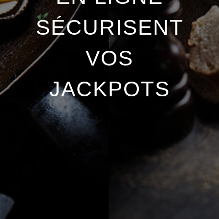
SÉCURISENT
VOS
JACKPOTS