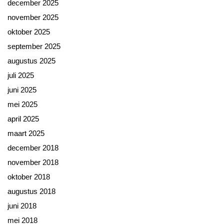
december 2025
november 2025
oktober 2025
september 2025
augustus 2025
juli 2025
juni 2025
mei 2025
april 2025
maart 2025
december 2018
november 2018
oktober 2018
augustus 2018
juni 2018
mei 2018