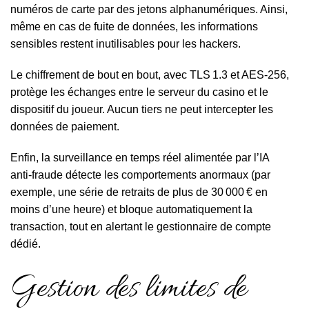
numéros de carte par des jetons alphanumériques. Ainsi,
même en cas de fuite de données, les informations
sensibles restent inutilisables pour les hackers.
Le chiffrement de bout en bout, avec TLS 1.3 et AES‑256,
protège les échanges entre le serveur du casino et le
dispositif du joueur. Aucun tiers ne peut intercepter les
données de paiement.
Enfin, la surveillance en temps réel alimentée par l’IA
anti‑fraude détecte les comportements anormaux (par
exemple, une série de retraits de plus de 30 000 € en
moins d’une heure) et bloque automatiquement la
transaction, tout en alertant le gestionnaire de compte
dédié.
Gestion des limites de