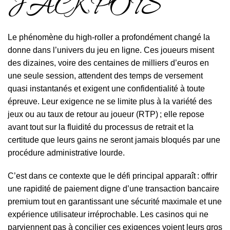
JACKPOTS
Le phénomène du high‑roller a profondément changé la
donne dans l’univers du jeu en ligne. Ces joueurs misent
des dizaines, voire des centaines de milliers d’euros en
une seule session, attendent des temps de versement
quasi instantanés et exigent une confidentialité à toute
épreuve. Leur exigence ne se limite plus à la variété des
jeux ou au taux de retour au joueur (RTP) ; elle repose
avant tout sur la fluidité du processus de retrait et la
certitude que leurs gains ne seront jamais bloqués par une
procédure administrative lourde.
C’est dans ce contexte que le défi principal apparaît : offrir
une rapidité de paiement digne d’une transaction bancaire
premium tout en garantissant une sécurité maximale et une
expérience utilisateur irréprochable. Les casinos qui ne
parviennent pas à concilier ces exigences voient leurs gros