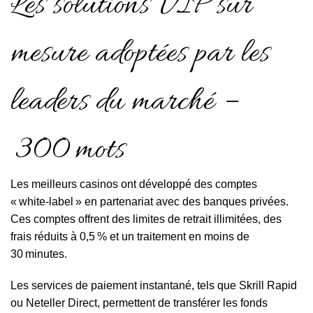
Les solutions VIP sur
mesure adoptées par les
leaders du marché –
300 mots
Les meilleurs casinos ont développé des comptes
« white‑label » en partenariat avec des banques privées.
Ces comptes offrent des limites de retrait illimitées, des
frais réduits à 0,5 % et un traitement en moins de
30 minutes.
Les services de paiement instantané, tels que Skrill Rapid
ou Neteller Direct, permettent de transférer les fonds