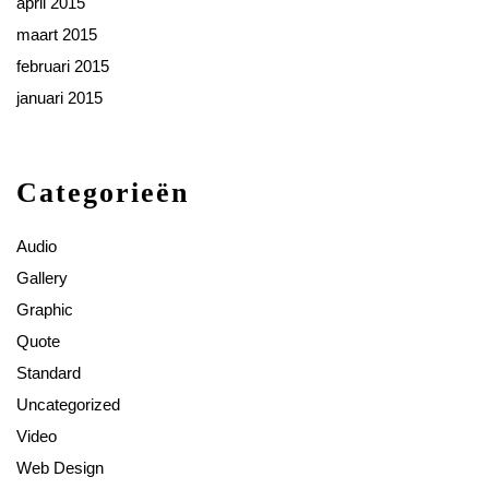
april 2015
maart 2015
februari 2015
januari 2015
Categorieën
Audio
Gallery
Graphic
Quote
Standard
Uncategorized
Video
Web Design