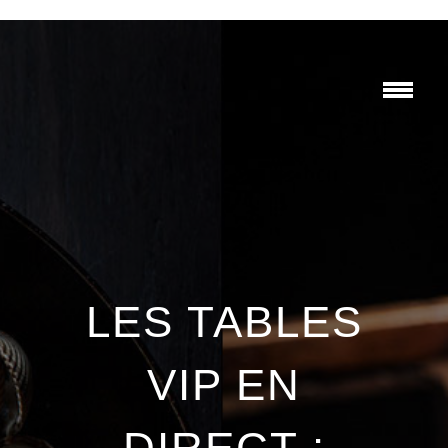
LES TABLES
VIP EN
DIRECT :