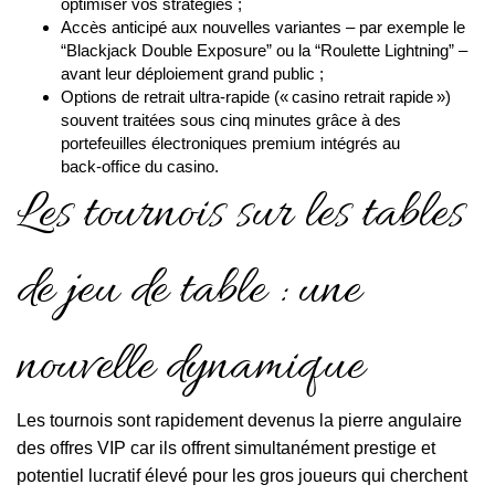
optimiser vos stratégies ;
Accès anticipé aux nouvelles variantes – par exemple le
“Blackjack Double Exposure” ou la “Roulette Lightning” –
avant leur déploiement grand public ;
Options de retrait ultra‑rapide (« casino retrait rapide »)
souvent traitées sous cinq minutes grâce à des
portefeuilles électroniques premium intégrés au
back‑office du casino.
Les tournois sur les tables
de jeu de table : une
nouvelle dynamique
Les tournois sont rapidement devenus la pierre angulaire
des offres VIP car ils offrent simultanément prestige et
potentiel lucratif élevé pour les gros joueurs qui cherchent