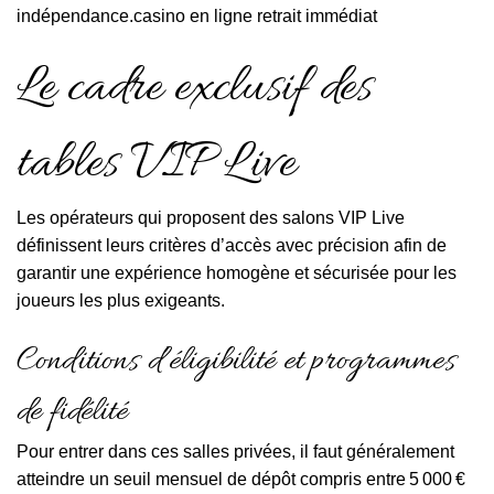
indépendance.
casino en ligne retrait immédiat
Le cadre exclusif des
tables VIP Live
Les opérateurs qui proposent des salons VIP Live
définissent leurs critères d’accès avec précision afin de
garantir une expérience homogène et sécurisée pour les
joueurs les plus exigeants.
Conditions d’éligibilité et programmes
de fidélité
Pour entrer dans ces salles privées, il faut généralement
atteindre un seuil mensuel de dépôt compris entre 5 000 €