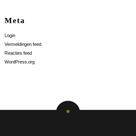
Meta
Login
Vermeldingen feed
Reacties feed
WordPress.org