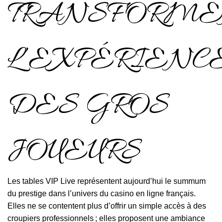
TRANSFORME
L’EXPÉRIENC
DES GROS
JOUEURS
Les tables VIP Live représentent aujourd’hui le summum
du prestige dans l’univers du casino en ligne français.
Elles ne se contentent plus d’offrir un simple accès à des
croupiers professionnels ; elles proposent une ambiance