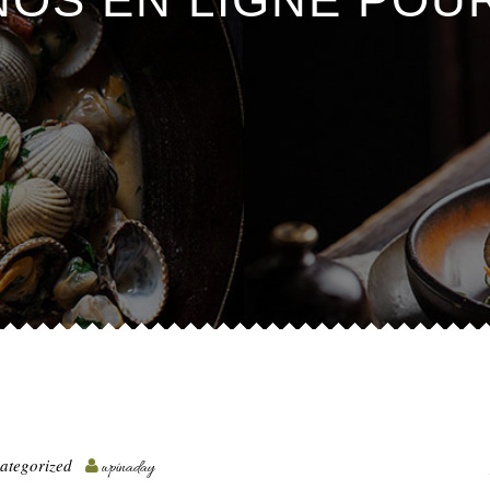
ategorized
wpinaday