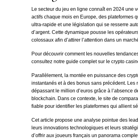
Le secteur du jeu en ligne connaît en 2024 une vé
actifs chaque mois en Europe, des plateformes qu
ultra‑rapide et une législation qui se resserre au
d’argent. Cette dynamique pousse les opérateurs 
colossaux afin d’attirer l’attention dans un marc
Pour découvrir comment les nouvelles tendances 
consultez notre guide complet sur le
crypto casin
Parallèlement, la montée en puissance des crypt
instantanés et à des bonus sans précédent. Les m
dépassant le million d’euros grâce à l’absence de 
blockchain. Dans ce contexte, le site de compar
fiable pour identifier les plateformes qui allient 
Cet article propose une analyse pointue des lead
leurs innovations technologiques et leurs stratég
d’offrir aux joueurs français un panorama complet