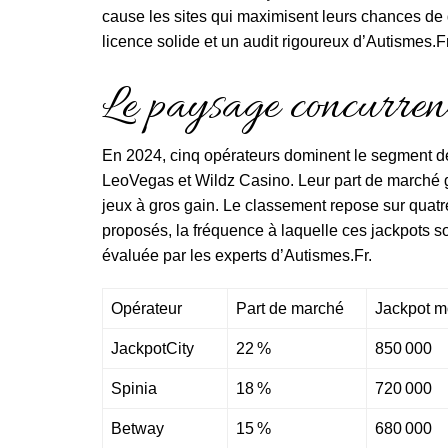
cause les sites qui maximisent leurs chances de d
licence solide et un audit rigoureux d’Autismes.Fr
Le paysage concurrenti
En 2024, cinq opérateurs dominent le segment des
LeoVegas et Wildz Casino. Leur part de marché 
jeux à gros gain. Le classement repose sur quatr
proposés, la fréquence à laquelle ces jackpots so
évaluée par les experts d’Autismes.Fr.
Opérateur
Part de marché
Jackpot m
JackpotCity
22 %
850 000
Spinia
18 %
720 000
Betway
15 %
680 000