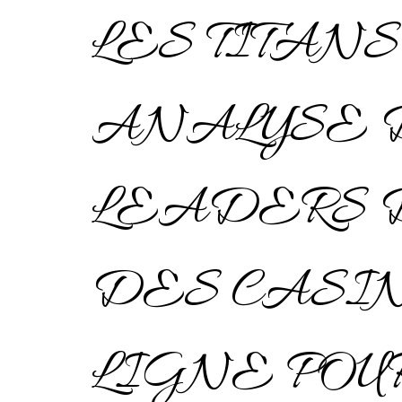
Titans
LES TITANS
du
Jackpot
:
Analyse
ANALYSE 
des
Leaders
du
Marché
LEADERS 
des
Casinos
en
Ligne
pour
DES CASI
2024
LIGNE POUR