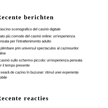
ecente berichten
 fascino scenografico del casinò digitale
 lato più comodo del casinò online: un’esperienza
nsata per l’intrattenimento adulto
plimbare prin universul spectaculos al cazinourilor
line
 casinò sullo schermo piccolo: un’esperienza pensata
r il tempo presente
seară de cazino în buzunar: ritmul unei experiențe
obile
ecente reacties