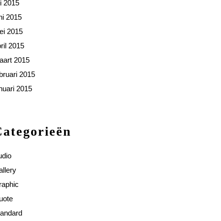
li 2015
ni 2015
ei 2015
ril 2015
aart 2015
bruari 2015
nuari 2015
Categorieën
udio
llery
raphic
uote
tandard