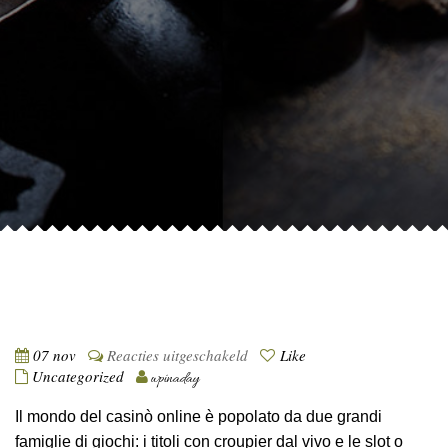
voor
07 nov
Reacties uitgeschakeld
Like
Live‑Dealer
Uncategorized
wpinaday
vs
RNG
Il mondo del casinò online è popolato da due grandi
Slots:
famiglie di giochi: i titoli con croupier dal vivo e le slot o