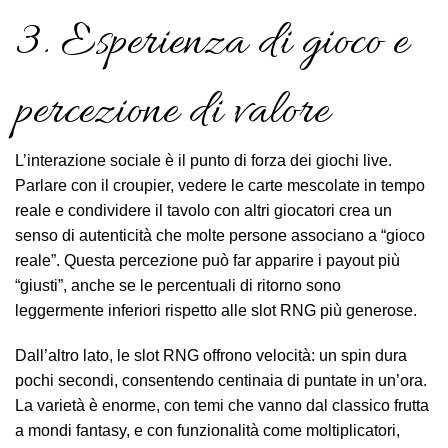
3. Esperienza di gioco e
percezione di valore
L’interazione sociale è il punto di forza dei giochi live.
Parlare con il croupier, vedere le carte mescolate in tempo
reale e condividere il tavolo con altri giocatori crea un
senso di autenticità che molte persone associano a “gioco
reale”. Questa percezione può far apparire i payout più
“giusti”, anche se le percentuali di ritorno sono
leggermente inferiori rispetto alle slot RNG più generose.
Dall’altro lato, le slot RNG offrono velocità: un spin dura
pochi secondi, consentendo centinaia di puntate in un’ora.
La varietà è enorme, con temi che vanno dal classico frutta
a mondi fantasy, e con funzionalità come moltiplicatori,