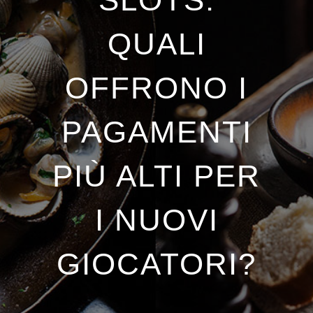
QUALI
OFFRONO I
PAGAMENTI
PIÙ ALTI PER
I NUOVI
GIOCATORI?