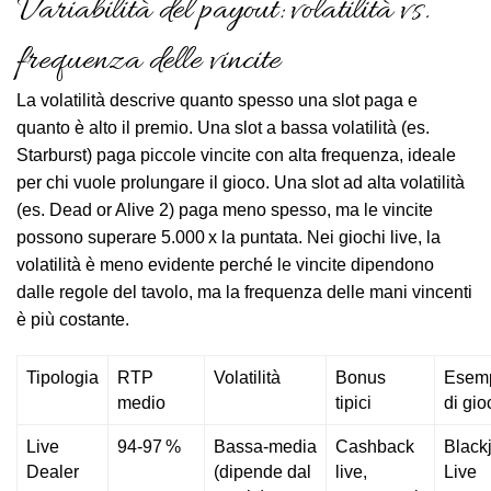
Variabilità del payout: volatilità vs.
frequenza delle vincite
La volatilità descrive quanto spesso una slot paga e
quanto è alto il premio. Una slot a bassa volatilità (es.
Starburst) paga piccole vincite con alta frequenza, ideale
per chi vuole prolungare il gioco. Una slot ad alta volatilità
(es. Dead or Alive 2) paga meno spesso, ma le vincite
possono superare 5.000 x la puntata. Nei giochi live, la
volatilità è meno evidente perché le vincite dipendono
dalle regole del tavolo, ma la frequenza delle mani vincenti
è più costante.
Tipologia
RTP
Volatilità
Bonus
Esem
medio
tipici
di gio
Live
94‑97 %
Bassa‑media
Cashback
Black
Dealer
(dipende dal
live,
Live