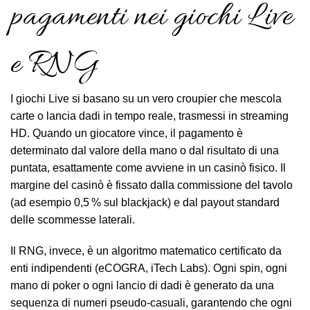
pagamenti nei giochi Live
e RNG
I giochi Live si basano su un vero croupier che mescola
carte o lancia dadi in tempo reale, trasmessi in streaming
HD. Quando un giocatore vince, il pagamento è
determinato dal valore della mano o dal risultato di una
puntata, esattamente come avviene in un casinò fisico. Il
margine del casinò è fissato dalla commissione del tavolo
(ad esempio 0,5 % sul blackjack) e dal payout standard
delle scommesse laterali.
Il RNG, invece, è un algoritmo matematico certificato da
enti indipendenti (eCOGRA, iTech Labs). Ogni spin, ogni
mano di poker o ogni lancio di dadi è generato da una
sequenza di numeri pseudo‑casuali, garantendo che ogni