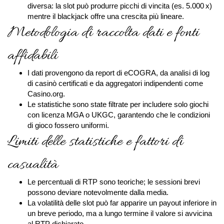
diversa: la slot può produrre picchi di vincita (es. 5.000 x)
mentre il blackjack offre una crescita più lineare.
Metodologia di raccolta dati e fonti
affidabili
I dati provengono da report di eCOGRA, da analisi di log
di casinò certificati e da aggregatori indipendenti come
Casino.org.
Le statistiche sono state filtrate per includere solo giochi
con licenza MGA o UKGC, garantendo che le condizioni
di gioco fossero uniformi.
Limiti delle statistiche e fattori di
casualità
Le percentuali di RTP sono teoriche; le sessioni brevi
possono deviare notevolmente dalla media.
La volatilità delle slot può far apparire un payout inferiore in
un breve periodo, ma a lungo termine il valore si avvicina
al RTP dichiarato.