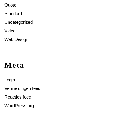
Quote
Standard
Uncategorized
Video
Web Design
Meta
Login
Vermeldingen feed
Reacties feed
WordPress.org