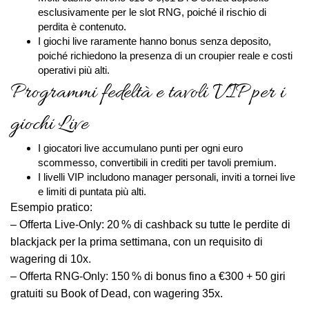
esclusivamente per le slot RNG, poiché il rischio di
perdita è contenuto.
I giochi live raramente hanno bonus senza deposito,
poiché richiedono la presenza di un croupier reale e costi
operativi più alti.
Programmi fedeltà e tavoli VIP per i
giochi Live
I giocatori live accumulano punti per ogni euro
scommesso, convertibili in crediti per tavoli premium.
I livelli VIP includono manager personali, inviti a tornei live
e limiti di puntata più alti.
Esempio pratico
:
–
Offerta Live‑Only
: 20 % di cashback su tutte le perdite di
blackjack per la prima settimana, con un requisito di
wagering di 10x.
–
Offerta RNG‑Only
: 150 % di bonus fino a €300 + 50 giri
gratuiti su
Book of Dead
, con wagering 35x.