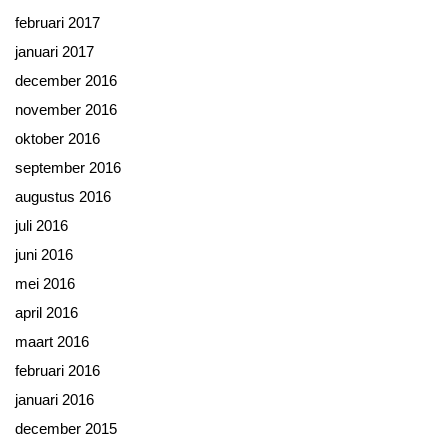
februari 2017
januari 2017
december 2016
november 2016
oktober 2016
september 2016
augustus 2016
juli 2016
juni 2016
mei 2016
april 2016
maart 2016
februari 2016
januari 2016
december 2015