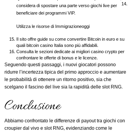
considera di spostare una parte verso giochi live per
beneficiare dei programmi VIP.
Utilizza le risorse di Immigrazioneoggi
Il sito offre guide su come convertire Bitcoin in euro e su
quali
bitcoin casino Italia
sono più affidabili.
Consulta le sezioni dedicate ai
migliori casino crypto
per
confrontare le offerte di bonus e le licenze.
Seguendo questi passaggi, i nuovi giocatori possono
ridurre l’incertezza tipica del primo approccio e aumentare
le probabilità di ottenere un ritorno positivo, sia che
scelgano il fascino del live sia la rapidità delle slot RNG.
Conclusione
Abbiamo confrontato le differenze di payout tra giochi con
croupier dal vivo e slot RNG, evidenziando come le