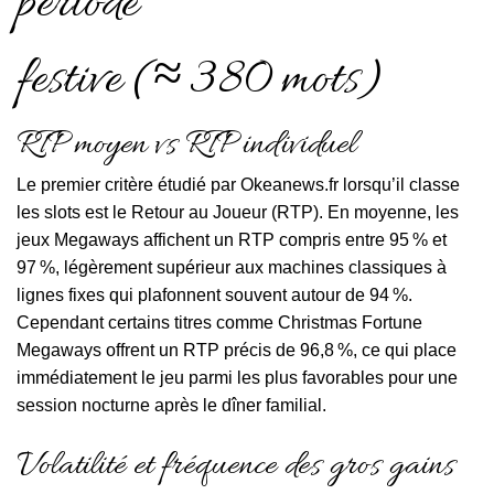
période
festive (≈ 380 mots)
RTP moyen vs RTP individuel
Le premier critère étudié par Okeanews.fr lorsqu’il classe
les slots est le Retour au Joueur (RTP). En moyenne, les
jeux Megaways affichent un RTP compris entre 95 % et
97 %, légèrement supérieur aux machines classiques à
lignes fixes qui plafonnent souvent autour de 94 %.
Cependant certains titres comme
Christmas Fortune
Megaways
offrent un RTP précis de 96,8 %, ce qui place
immédiatement le jeu parmi les plus favorables pour une
session nocturne après le dîner familial.
Volatilité et fréquence des gros gains