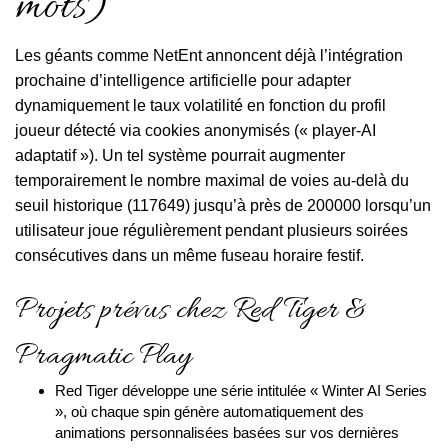
mots)
Les géants comme NetEnt annoncent déjà l’intégration
prochaine d’intelligence artificielle pour adapter
dynamiquement le taux volatilité en fonction du profil
joueur détecté via cookies anonymisés (« player‑AI
adaptatif »). Un tel système pourrait augmenter
temporairement le nombre maximal de voies au-delà du
seuil historique (117649) jusqu’à près de
200000
lorsqu’un
utilisateur joue régulièrement pendant plusieurs soirées
consécutives dans un même fuseau horaire festif.
Projets prévus chez Red Tiger &
Pragmatic Play
Red Tiger développe une série intitulée « Winter AI Series
», où chaque spin génère automatiquement des
animations personnalisées basées sur vos dernières