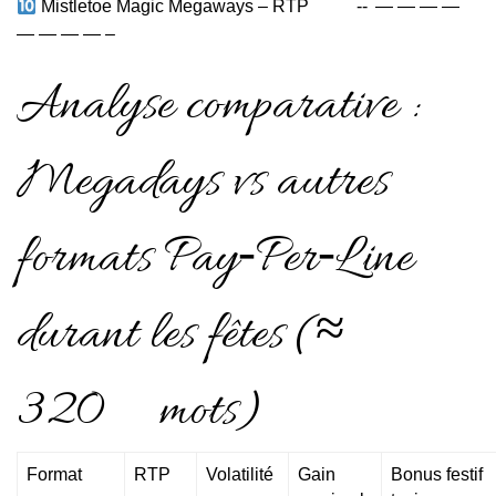
Mistletoe Magic Megaways – RTP​​ ​ ​ ​ ​ ​ ​ ​ ​​ ​​​ ​ ​ ​ ​​ ‑‑ ​ ​​— — — —
— — — — –
Analyse comparative :
Megadays vs autres
formats Pay‑Per‑Line
durant les fêtes (≈
320 mots)
Format
RTP
Volatilité
Gain
Bonus festif