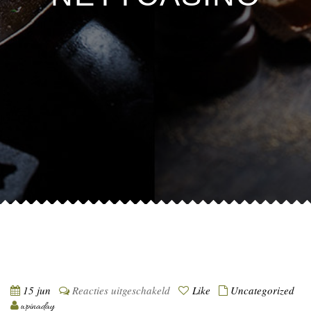
voor
15 jun
Reacties uitgeschakeld
Like
Uncategorized
Når
wpinaday