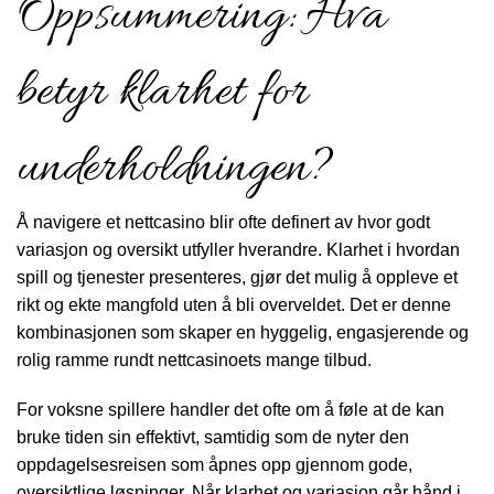
Oppsummering: Hva
betyr klarhet for
underholdningen?
Å navigere et nettcasino blir ofte definert av hvor godt
variasjon og oversikt utfyller hverandre. Klarhet i hvordan
spill og tjenester presenteres, gjør det mulig å oppleve et
rikt og ekte mangfold uten å bli overveldet. Det er denne
kombinasjonen som skaper en hyggelig, engasjerende og
rolig ramme rundt nettcasinoets mange tilbud.
For voksne spillere handler det ofte om å føle at de kan
bruke tiden sin effektivt, samtidig som de nyter den
oppdagelsesreisen som åpnes opp gjennom gode,
oversiktlige løsninger. Når klarhet og variasjon går hånd i