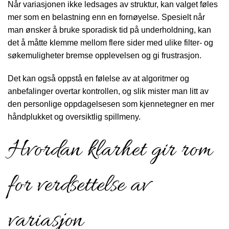
Når variasjonen ikke ledsages av struktur, kan valget føles
mer som en belastning enn en fornøyelse. Spesielt når
man ønsker å bruke sporadisk tid på underholdning, kan
det å måtte klemme mellom flere sider med ulike filter- og
søkemuligheter bremse opplevelsen og gi frustrasjon.
Det kan også oppstå en følelse av at algoritmer og
anbefalinger overtar kontrollen, og slik mister man litt av
den personlige oppdagelsesen som kjennetegner en mer
håndplukket og oversiktlig spillmeny.
Hvordan klarhet gir rom
for verdsettelse av
variasjon