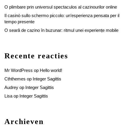
O plimbare prin universul spectaculos al cazinourilor online
Il casinò sullo schermo piccolo: un’esperienza pensata per il
tempo presente
O seară de cazino în buzunar: ritmul unei experiențe mobile
Recente reacties
Mr WordPress
op
Hello world!
Cththemes
op
Integer Sagittis
Audrey
op
Integer Sagittis
Lisa
op
Integer Sagittis
Archieven