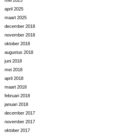
mei 2025
april 2025
maart 2025
december 2018
november 2018
oktober 2018
augustus 2018
juni 2018
mei 2018
april 2018
maart 2018
februari 2018
januari 2018
december 2017
november 2017
oktober 2017