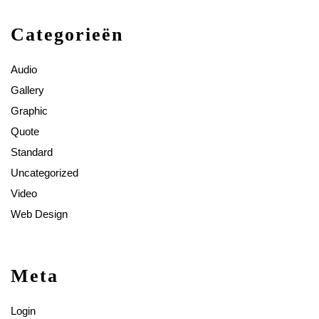
Categorieën
Audio
Gallery
Graphic
Quote
Standard
Uncategorized
Video
Web Design
Meta
Login