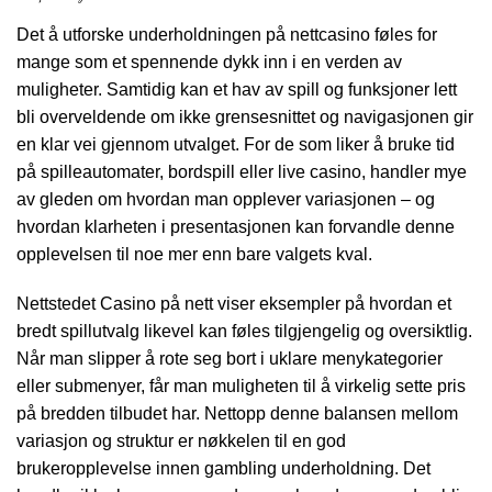
Oversikt
Møter
Det å utforske underholdningen på nettcasino føles for
Variasjon:
mange som et spennende dykk inn i en verden av
Hvordan
muligheter. Samtidig kan et hav av spill og funksjoner lett
Klarhet
bli overveldende om ikke grensesnittet og navigasjonen gir
Former
en klar vei gjennom utvalget. For de som liker å bruke tid
Opplevelsen
på spilleautomater, bordspill eller live casino, handler mye
av
Nettcasino
av gleden om hvordan man opplever variasjonen – og
hvordan klarheten i presentasjonen kan forvandle denne
opplevelsen til noe mer enn bare valgets kval.
Nettstedet
Casino på nett
viser eksempler på hvordan et
bredt spillutvalg likevel kan føles tilgjengelig og oversiktlig.
Når man slipper å rote seg bort i uklare menykategorier
eller submenyer, får man muligheten til å virkelig sette pris
på bredden tilbudet har. Nettopp denne balansen mellom
variasjon og struktur er nøkkelen til en god
brukeropplevelse innen gambling underholdning. Det