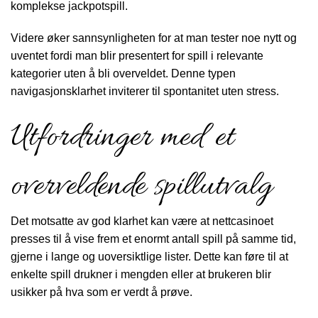
komplekse jackpotspill.
Videre øker sannsynligheten for at man tester noe nytt og
uventet fordi man blir presentert for spill i relevante
kategorier uten å bli overveldet. Denne typen
navigasjonsklarhet inviterer til spontanitet uten stress.
Utfordringer med et
overveldende spillutvalg
Det motsatte av god klarhet kan være at nettcasinoet
presses til å vise frem et enormt antall spill på samme tid,
gjerne i lange og uoversiktlige lister. Dette kan føre til at
enkelte spill drukner i mengden eller at brukeren blir
usikker på hva som er verdt å prøve.