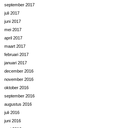
september 2017
juli 2017
juni 2017
mei 2017
april 2017
maart 2017
februari 2017
januari 2017
december 2016
november 2016
oktober 2016
september 2016
augustus 2016
juli 2016
juni 2016