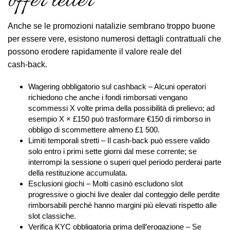
offer letter
Anche se le promozioni natalizie sembrano troppo buone
per essere vere, esistono numerosi dettagli contrattuali che
possono erodere rapidamente il valore reale del
cash‑back.
Wagering obbligatorio sul cashback
– Alcuni operatori
richiedono che anche i fondi rimborsati vengano
scommessi X volte prima della possibilità di prelievo; ad
esempio X × £150 può trasformare €150 di rimborso in
obbligo di scommettere almeno £1 500.
Limiti temporali stretti
– Il cash‑back può essere valido
solo entro i primi sette giorni dal mese corrente; se
interrompi la sessione o superi quel periodo perderai parte
della restituzione accumulata.
Esclusioni giochi
– Molti casinò escludono slot
progressive o giochi live dealer dal conteggio delle perdite
rimborsabili perché hanno margini più elevati rispetto alle
slot classiche.
Verifica KYC obbligatoria prima dell’erogazione
– Se