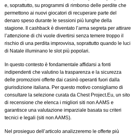
e, soprattutto, su programmi di rimborso delle perdite che
permettono ai nuovi giocatori di recuperare parte del
denaro speso durante le sessioni più lunghe della
stagione. Il cashback è diventato l’arma segreta per attirare
l’attenzione di chi vuole divertirsi senza temere troppo il
rischio di una perdita improvvisa, soprattutto quando le luci
di Natale illuminano le slot più popolari.
In questo contesto è fondamentale affidarsi a fonti
indipendenti che valutino la trasparenza e la sicurezza
delle promozioni offerte dai casinò operanti fuori dalla
giurisdizione italiana. Per questo motivo consigliamo di
consultare la selezione curata da Chest Project.Eu, un sito
di recensione che elenca i migliori siti non AAMS e
garantisce una valutazione imparziale basata su criteri
tecnici e legali (
siti non AAMS
).
Nel prosieguo dell’articolo analizzeremo le offerte più