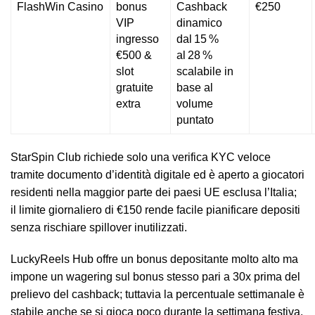
FlashWin Casino
bonus
Cashback
€250
VIP
dinamico
ingresso
dal 15 %
€500 &
al 28 %
slot
scalabile in
gratuite
base al
extra
volume
puntato
StarSpin Club
richiede solo una verifica KYC veloce
tramite documento d’identità digitale ed è aperto a giocatori
residenti nella maggior parte dei paesi UE esclusa l’Italia;
il limite giornaliero di €150 rende facile pianificare depositi
senza rischiare spillover inutilizzati.
LuckyReels Hub
offre un bonus depositante molto alto ma
impone un wagering sul bonus stesso pari a 30x prima del
prelievo del cashback; tuttavia la percentuale settimanale è
stabile anche se si gioca poco durante la settimana festiva.