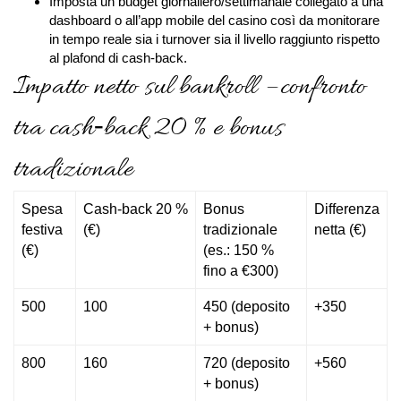
Imposta un budget giornaliero/settimanale collegato a una
dashboard o all’app mobile del casino così da monitorare
in tempo reale sia i turnover sia il livello raggiunto rispetto
al plafond di cash‑back.
Impatto netto sul bankroll – confronto
tra cash‑back 20 % e bonus
tradizionale
Spesa
Cash‑back 20 %
Bonus
Differenza
festiva
(€)
tradizionale
netta (€)
(€)
(es.: 150 %
fino a €300)
500
100
450 (deposito
+350
+ bonus)
800
160
720 (deposito
+560
+ bonus)