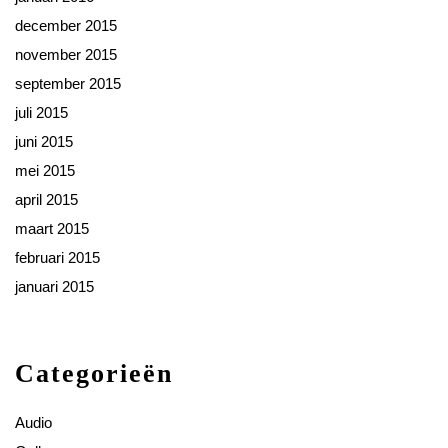
december 2015
november 2015
september 2015
juli 2015
juni 2015
mei 2015
april 2015
maart 2015
februari 2015
januari 2015
Categorieën
Audio