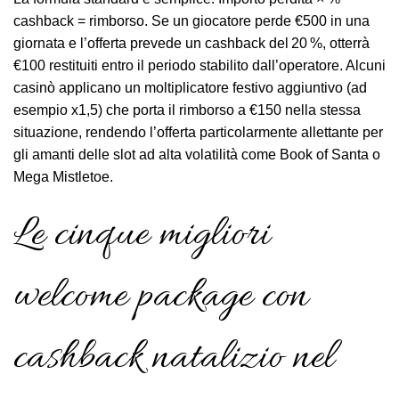
cashback = rimborso. Se un giocatore perde €500 in una
giornata e l’offerta prevede un cashback del 20 %, otterrà
€100 restituiti entro il periodo stabilito dall’operatore. Alcuni
casinò applicano un moltiplicatore festivo aggiuntivo (ad
esempio x1,5) che porta il rimborso a €150 nella stessa
situazione, rendendo l’offerta particolarmente allettante per
gli amanti delle slot ad alta volatilità come
Book of Santa
o
Mega Mistletoe
.
Le cinque migliori
welcome package con
cashback natalizio nel