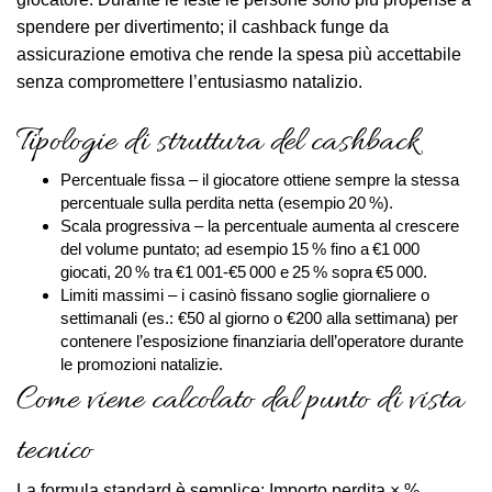
spendere per divertimento; il cashback funge da
assicurazione emotiva che rende la spesa più accettabile
senza compromettere l’entusiasmo natalizio.
Tipologie di struttura del cashback
Percentuale fissa – il giocatore ottiene sempre la stessa
percentuale sulla perdita netta (esempio 20 %).
Scala progressiva – la percentuale aumenta al crescere
del volume puntato; ad esempio 15 % fino a €1 000
giocati, 20 % tra €1 001‑€5 000 e 25 % sopra €5 000.
Limiti massimi – i casinò fissano soglie giornaliere o
settimanali (es.: €50 al giorno o €200 alla settimana) per
contenere l’esposizione finanziaria dell’operatore durante
le promozioni natalizie.
Come viene calcolato dal punto di vista
tecnico
La formula standard è semplice: Importo perdita × %