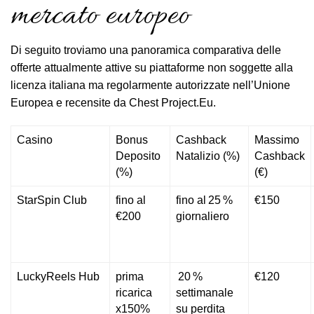
mercato europeo
Di seguito troviamo una panoramica comparativa delle
offerte attualmente attive su piattaforme non soggette alla
licenza italiana ma regolarmente autorizzate nell’Unione
Europea e recensite da Chest Project.Eu.
Casino
Bonus
Cashback
Massimo
Deposito
Natalizio (%)
Cashback
(%)
(€)
StarSpin Club
fino al
fino al 25 %
€150
€200
giornaliero
LuckyReels Hub
prima
20 %
€120
ricarica
settimanale
x150%
su perdita