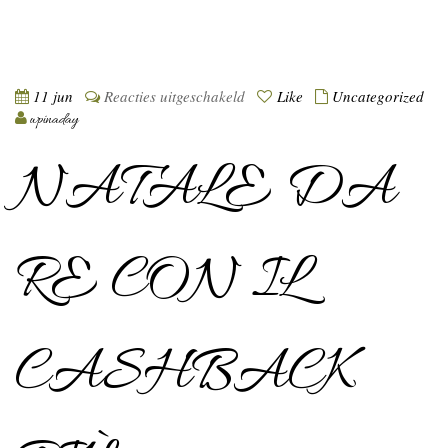
voor
11 jun
Reacties uitgeschakeld
Like
Uncategorized
Natale
wpinaday
da
Re
NATALE DA
con
il
Cashback
più
RE CON IL
Generoso
del
Web
–
CASHBACK
Le
novità
delle
Welcome
Package