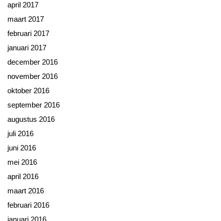
april 2017
maart 2017
februari 2017
januari 2017
december 2016
november 2016
oktober 2016
september 2016
augustus 2016
juli 2016
juni 2016
mei 2016
april 2016
maart 2016
februari 2016
januari 2016