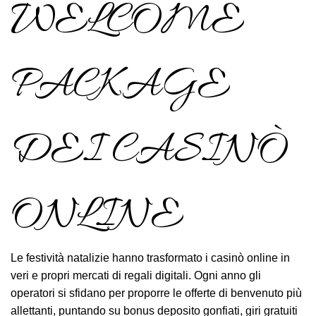
WELCOME
PACKAGE
DEI CASINÒ
ONLINE
Le festività natalizie hanno trasformato i casinò online in
veri e propri mercati di regali digitali. Ogni anno gli
operatori si sfidano per proporre le offerte di benvenuto più
allettanti, puntando su bonus deposito gonfiati, giri gratuiti