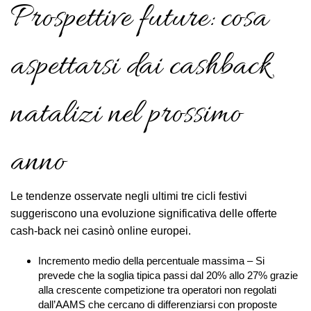
Prospettive future: cosa
aspettarsi dai cash­back
natalizi nel prossimo
anno
Le tendenze osservate negli ultimi tre cicli festivi
suggeriscono una evoluzione significativa delle offerte
cash‑back nei casinò online europei.
Incremento medio della percentuale massima
– Si
prevede che la soglia tipica passi dal ‎20‎% allo ‎27‎% grazie
alla crescente competizione tra operatori non regolati
dall’AAMS che cercano di differenziarsi con proposte