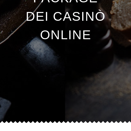
DEI CASINÒ
ONLINE