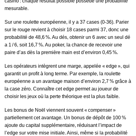
casino : chaque résultat possible possède une probabilité
mesurable.
Sur une roulette européenne, il y a 37 cases (0‑36). Parier
sur le rouge revient à choisir 18 cases parmi 37, donc une
probabilité de 48,6 %. Au dés, obtenir un 6 avec un seul dé
a 1 / 6, soit 16,7 %. Au poker, la chance de recevoir une
paire d’as dès la première main est d’environ 0,45 %.
Les opérateurs intègrent une marge, appelée « edge », qui
garantit un profit à long terme. Par exemple, la roulette
européenne a un avantage maison d’environ 2,7 % grâce à
la case zéro. Connaître cet edge permet au joueur de
choisir les jeux où la perte théorique est la plus faible.
Les bonus de Noël viennent souvent « compenser »
partiellement cet avantage. Un bonus de dépôt de 100 %
ajoute du capital supplémentaire, réduisant l’impact de
l’edge sur votre mise initiale. Ainsi, même si la probabilité