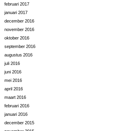
februari 2017
januari 2017
december 2016
november 2016
oktober 2016
september 2016
augustus 2016
juli 2016
juni 2016
mei 2016
april 2016
maart 2016
februari 2016
januari 2016
december 2015