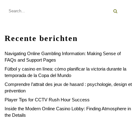
Recente berichten
Navigating Online Gambling Information: Making Sense of
FAQs and Support Pages
Fútbol y casino en línea: cómo planificar la victoria durante la
temporada de la Copa del Mundo
Comprendre l’attrait des jeux de hasard : psychologie, design et
prévention
Player Tips for CCTV Rush Hour Success
Inside the Modern Online Casino Lobby: Finding Atmosphere in
the Details