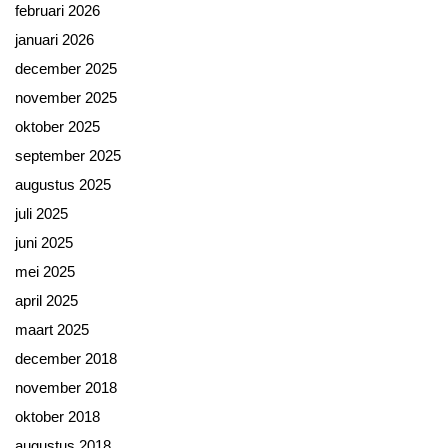
februari 2026
januari 2026
december 2025
november 2025
oktober 2025
september 2025
augustus 2025
juli 2025
juni 2025
mei 2025
april 2025
maart 2025
december 2018
november 2018
oktober 2018
augustus 2018