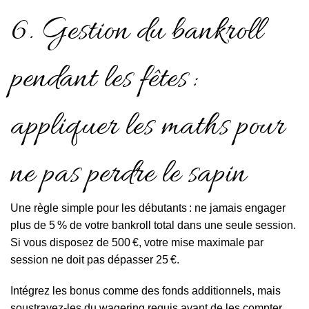
6. Gestion du bankroll
pendant les fêtes :
appliquer les maths pour
ne pas perdre le sapin
Une règle simple pour les débutants : ne jamais engager
plus de 5 % de votre bankroll total dans une seule session.
Si vous disposez de 500 €, votre mise maximale par
session ne doit pas dépasser 25 €.
Intégrez les bonus comme des fonds additionnels, mais
soustrayez‑les du wagering requis avant de les compter