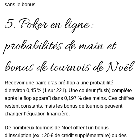
sans le bonus.
5. Poker en ligne :
probabilités de main et
bonus de tournois de Noël
Recevoir une paire d’as pré‑flop a une probabilité
d’environ 0,45 % (1 sur 221). Une couleur (flush) complète
après le flop apparaît dans 0,197 % des mains. Ces chiffres
restent constants, mais les bonus de tournois peuvent
changer l’équation financière.
De nombreux tournois de Noël offrent un bonus
d’inscription (ex. : 20 € de crédit supplémentaire) ou des