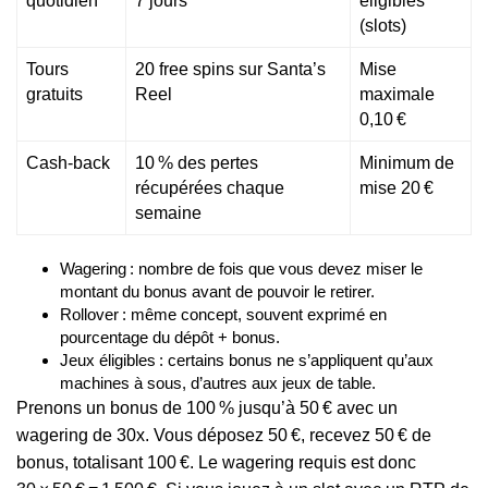
quotidien
7 jours
éligibles
(slots)
Tours
20 free spins sur
Santa’s
Mise
gratuits
Reel
maximale
0,10 €
Cash‑back
10 % des pertes
Minimum de
récupérées chaque
mise 20 €
semaine
Wagering : nombre de fois que vous devez miser le
montant du bonus avant de pouvoir le retirer.
Rollover : même concept, souvent exprimé en
pourcentage du dépôt + bonus.
Jeux éligibles : certains bonus ne s’appliquent qu’aux
machines à sous, d’autres aux jeux de table.
Prenons un bonus de 100 % jusqu’à 50 € avec un
wagering de 30x. Vous déposez 50 €, recevez 50 € de
bonus, totalisant 100 €. Le wagering requis est donc