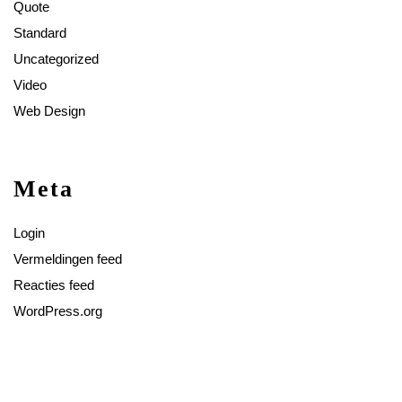
Quote
Standard
Uncategorized
Video
Web Design
Meta
Login
Vermeldingen feed
Reacties feed
WordPress.org