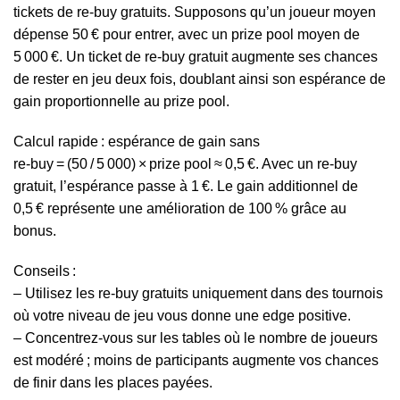
tickets de re‑buy gratuits. Supposons qu’un joueur moyen
dépense 50 € pour entrer, avec un prize pool moyen de
5 000 €. Un ticket de re‑buy gratuit augmente ses chances
de rester en jeu deux fois, doublant ainsi son espérance de
gain proportionnelle au prize pool.
Calcul rapide : espérance de gain sans
re‑buy = (50 / 5 000) × prize pool ≈ 0,5 €. Avec un re‑buy
gratuit, l’espérance passe à 1 €. Le gain additionnel de
0,5 € représente une amélioration de 100 % grâce au
bonus.
Conseils :
– Utilisez les re‑buy gratuits uniquement dans des tournois
où votre niveau de jeu vous donne une edge positive.
– Concentrez‑vous sur les tables où le nombre de joueurs
est modéré ; moins de participants augmente vos chances
de finir dans les places payées.