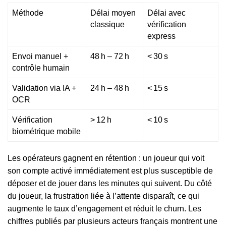
Méthode
Délai moyen
Délai avec
classique
vérification
express
Envoi manuel +
48 h – 72 h
< 30 s
contrôle humain
Validation via IA +
24 h – 48 h
< 15 s
OCR
Vérification
> 12 h
< 10 s
biométrique mobile
Les opérateurs gagnent en rétention : un joueur qui voit
son compte activé immédiatement est plus susceptible de
déposer et de jouer dans les minutes qui suivent. Du côté
du joueur, la frustration liée à l’attente disparaît, ce qui
augmente le taux d’engagement et réduit le churn. Les
chiffres publiés par plusieurs acteurs français montrent une