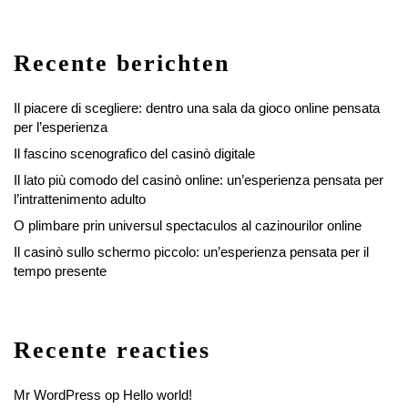
Recente berichten
Il piacere di scegliere: dentro una sala da gioco online pensata
per l’esperienza
Il fascino scenografico del casinò digitale
Il lato più comodo del casinò online: un’esperienza pensata per
l’intrattenimento adulto
O plimbare prin universul spectaculos al cazinourilor online
Il casinò sullo schermo piccolo: un’esperienza pensata per il
tempo presente
Recente reacties
Mr WordPress
op
Hello world!