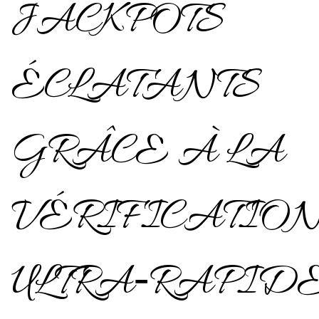
JACKPOTS
la
vérification
ultra‑rapide
des
ÉCLATANTS
joueurs
GRÂCE À LA
VÉRIFICATIO
ULTRA‑RAPID