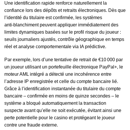
Une identification rapide renforce naturellement la
confiance lors des dépôts et retraits électroniques. Dès que
l’identité du titulaire est confirmée, les systèmes
anti‑blanchiment peuvent appliquer immédiatement des
limites dynamiques basées sur le profil risque du joueur :
seuils journaliers ajustés, contrôle géographique en temps
réel et analyse comportementale via IA prédictive.
Par exemple, lors d’une tentative de retrait de €10 000 par
un joueur utilisant un portefeuille électronique PayPal+, le
moteur AML intégré a détecté une incohérence entre
l’adresse IP enregistrée et celle du compte bancaire lié.
Grâce à l’identification instantanée du titulaire du compte
bancaire – confirmée en moins de quinze secondes – le
système a bloqué automatiquement la transaction
suspecte avant qu’elle ne soit exécutée, évitant ainsi une
perte potentielle pour le casino et protégeant le joueur
contre une fraude externe.