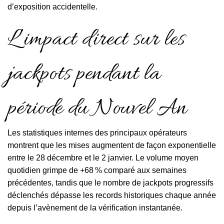
d’exposition accidentelle.
L’impact direct sur les
jackpots pendant la
période du Nouvel An
Les statistiques internes des principaux opérateurs
montrent que les mises augmentent de façon exponentielle
entre le 28 décembre et le 2 janvier. Le volume moyen
quotidien grimpe de +68 % comparé aux semaines
précédentes, tandis que le nombre de jackpots progressifs
déclenchés dépasse les records historiques chaque année
depuis l’avènement de la vérification instantanée.