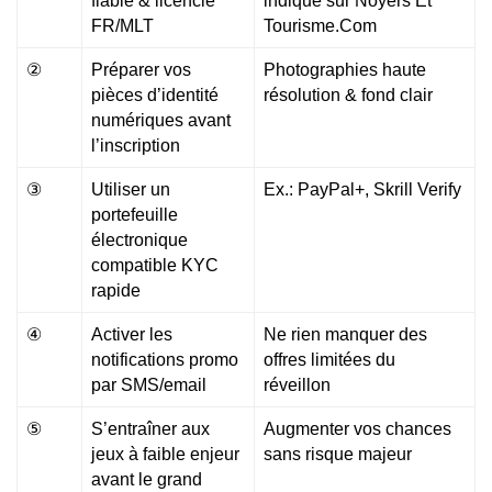
fiable & licencié
indiqué sur Noyers Et
FR/MLT
Tourisme.Com
②
Préparer vos
Photographies haute
pièces d’identité
résolution & fond clair
numériques avant
l’inscription
③
Utiliser un
Ex.: PayPal+, Skrill Verify
portefeuille
électronique
compatible KYC
rapide
④
Activer les
Ne rien manquer des
notifications promo
offres limitées du
par SMS/email
réveillon
⑤
S’entraîner aux
Augmenter vos chances
jeux à faible enjeur
sans risque majeur
avant le grand