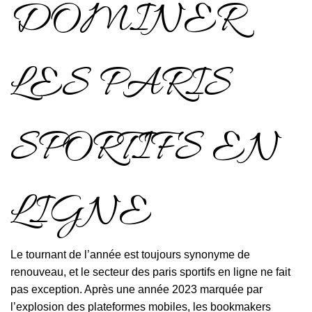
DOMINER
LES PARIS
SPORTIFS EN
LIGNE
Le tournant de l’année est toujours synonyme de
renouveau, et le secteur des paris sportifs en ligne ne fait
pas exception. Après une année 2023 marquée par
l’explosion des plateformes mobiles, les bookmakers