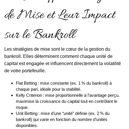
de Mise et Leur Impact
sur le Bankroll
Les stratégies de mise sont le cœur de la gestion du
bankroll. Elles déterminent comment chaque unité de
capital est engagée et influencent directement la volatilité
de votre portefeuille.
Flat Betting
: mise constante (ex. 1 % du bankroll) à
chaque pari, idéale pour la stabilité.
Kelly Criterion
: mise proportionnelle à l’avantage perçu,
maximise la croissance du capital tout en contrôlant le
risque.
Unit Betting
: mise d’une “unité” définie (ex. 2 % du
bankroll) qui varie en fonction du nombre d’unités
disponibles.