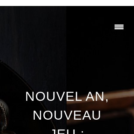
NOUVEL AN,
NOUVEAU
JEU :