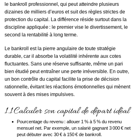
le bankroll professionnel, qui peut atteindre plusieurs
dizaines de milliers d’euros et suit des règles strictes de
protection du capital. La différence réside surtout dans la
discipline appliquée : le premier vise le divertissement, le
second la rentabilité à long terme.
Le bankroll est la pierre angulaire de toute stratégie
durable, car il absorbe la volatilité inhérente aux cotes
fluctuantes. Sans une réserve suffisante, même un pari
bien étudié peut entraîner une perte irréversible. En outre,
un bon contrôle du capital facilite la prise de décision
rationnelle, évitant les réactions émotionnelles qui mènent
souvent à des mises impulsives.
1.1 Calculer son capital de départ idéal
Pourcentage du revenu
: allouer 1 % à 5 % du revenu
mensuel net. Par exemple, un salarié gagnant 3 000 € net
peut débuter avec 30 € à 150 € de bankroll.