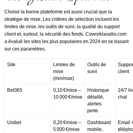
Choisir la bonne plateforme est aussi crucial que la
stratégie de mise. Les critères de sélection incluent les
limites de mise, les outils de suivi, la qualité du support
client et, surtout, la sécurité des fonds. Coworklaradio.com
a évalué les sites les plus populaires en 2024 en se basant
sur ces paramètres.
Site
Limites de
Outils de
Suppor
mise
suivi
client
(min/max)
Bet365
0,10 €/mise –
Historique
24/7 li
10 000 €/mise
détaillé,
chat
alertes
perte
Unibet
0,20 €/mise –
Dashboard
Email 
5 000 €/mise
mobile,
téléph