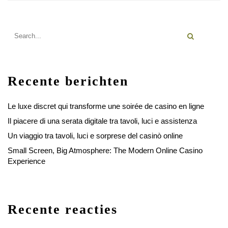
Recente berichten
Le luxe discret qui transforme une soirée de casino en ligne
Il piacere di una serata digitale tra tavoli, luci e assistenza
Un viaggio tra tavoli, luci e sorprese del casinò online
Small Screen, Big Atmosphere: The Modern Online Casino
Experience
Recente reacties