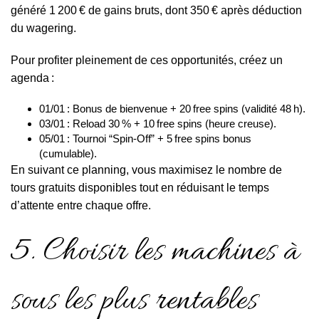
généré 1 200 € de gains bruts, dont 350 € après déduction
du wagering.
Pour profiter pleinement de ces opportunités, créez un
agenda :
01/01 : Bonus de bienvenue + 20 free spins (validité 48 h).
03/01 : Reload 30 % + 10 free spins (heure creuse).
05/01 : Tournoi “Spin‑Off” + 5 free spins bonus
(cumulable).
En suivant ce planning, vous maximisez le nombre de
tours gratuits disponibles tout en réduisant le temps
d’attente entre chaque offre.
5. Choisir les machines à
sous les plus rentables