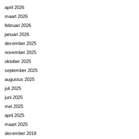
april 2026
maart 2026
februari 2026
januari 2026
december 2025
november 2025
oktober 2025
september 2025
augustus 2025
juli 2025
juni 2025
mei 2025
april 2025
maart 2025
december 2018