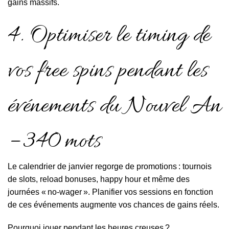
gains massifs.
4. Optimiser le timing de
vos free spins pendant les
événements du Nouvel An
– 340 mots
Le calendrier de janvier regorge de promotions : tournois
de slots, reload bonuses, happy hour et même des
journées « no‑wager ». Planifier vos sessions en fonction
de ces événements augmente vos chances de gains réels.
Pourquoi jouer pendant les heures creuses ?