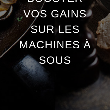
VOS GAINS
SUR LES
MACHINES À
SOUS