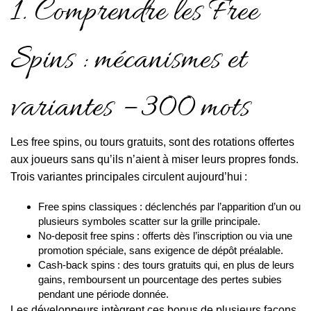
1. Comprendre les Free
Spins : mécanismes et
variantes – 300 mots
Les free spins, ou tours gratuits, sont des rotations offertes
aux joueurs sans qu’ils n’aient à miser leurs propres fonds.
Trois variantes principales circulent aujourd’hui :
Free spins classiques
: déclenchés par l’apparition d’un ou
plusieurs symboles scatter sur la grille principale.
No‑deposit free spins
: offerts dès l’inscription ou via une
promotion spéciale, sans exigence de dépôt préalable.
Cash‑back spins
: des tours gratuits qui, en plus de leurs
gains, remboursent un pourcentage des pertes subies
pendant une période donnée.
Les développeurs intègrent ces bonus de plusieurs façons.