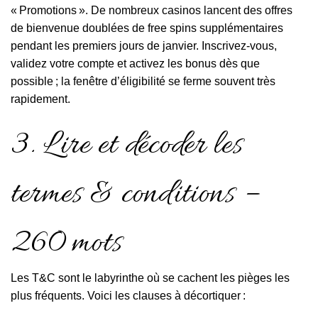
« Promotions ». De nombreux casinos lancent des offres
de bienvenue doublées de free spins supplémentaires
pendant les premiers jours de janvier. Inscrivez‑vous,
validez votre compte et activez les bonus dès que
possible ; la fenêtre d’éligibilité se ferme souvent très
rapidement.
3. Lire et décoder les
termes & conditions –
260 mots
Les T&C sont le labyrinthe où se cachent les pièges les
plus fréquents. Voici les clauses à décortiquer :