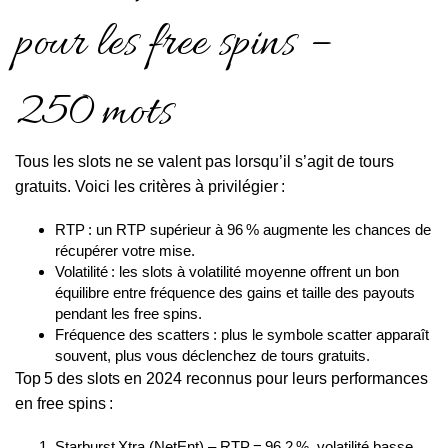
pour les free spins –
250 mots
Tous les slots ne se valent pas lorsqu’il s’agit de tours
gratuits. Voici les critères à privilégier :
RTP
: un RTP supérieur à 96 % augmente les chances de
récupérer votre mise.
Volatilité
: les slots à volatilité moyenne offrent un bon
équilibre entre fréquence des gains et taille des payouts
pendant les free spins.
Fréquence des scatters
: plus le symbole scatter apparaît
souvent, plus vous déclenchez de tours gratuits.
Top 5 des slots en 2024 reconnus pour leurs performances
en free spins :
Starburst Xtra
(NetEnt) – RTP = 96,2 %, volatilité basse,