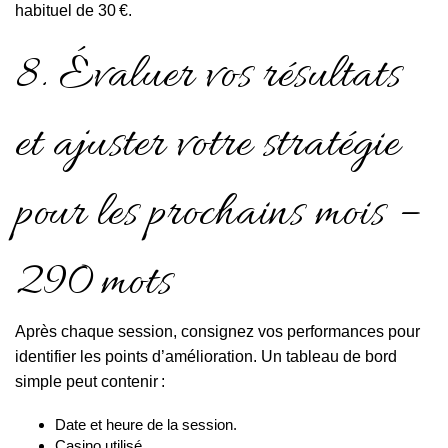
habituel de 30 €.
8. Évaluer vos résultats
et ajuster votre stratégie
pour les prochains mois –
290 mots
Après chaque session, consignez vos performances pour
identifier les points d’amélioration. Un tableau de bord
simple peut contenir :
Date et heure de la session.
Casino utilisé.