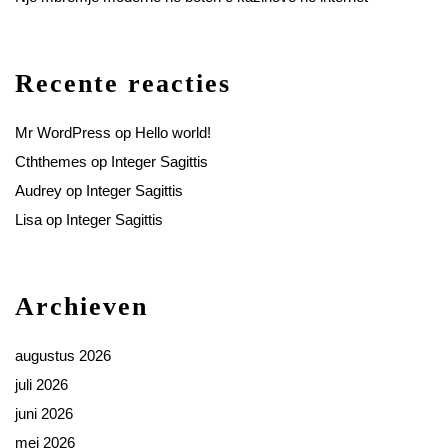
Recente reacties
Mr WordPress
op
Hello world!
Cththemes
op
Integer Sagittis
Audrey
op
Integer Sagittis
Lisa
op
Integer Sagittis
Archieven
augustus 2026
juli 2026
juni 2026
mei 2026