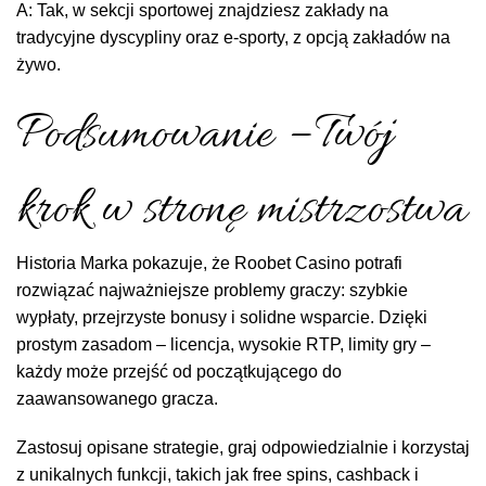
A: Tak, w sekcji sportowej znajdziesz zakłady na
tradycyjne dyscypliny oraz e‑sporty, z opcją zakładów na
żywo.
Podsumowanie – Twój
krok w stronę mistrzostwa
Historia Marka pokazuje, że Roobet Casino potrafi
rozwiązać najważniejsze problemy graczy: szybkie
wypłaty, przejrzyste bonusy i solidne wsparcie. Dzięki
prostym zasadom – licencja, wysokie RTP, limity gry –
każdy może przejść od początkującego do
zaawansowanego gracza.
Zastosuj opisane strategie, graj odpowiedzialnie i korzystaj
z unikalnych funkcji, takich jak free spins, cashback i