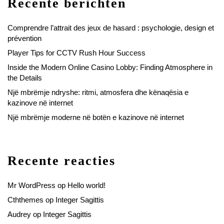
Recente berichten
Comprendre l’attrait des jeux de hasard : psychologie, design et
prévention
Player Tips for CCTV Rush Hour Success
Inside the Modern Online Casino Lobby: Finding Atmosphere in
the Details
Një mbrëmje ndryshe: ritmi, atmosfera dhe kënaqësia e
kazinove në internet
Një mbrëmje moderne në botën e kazinove në internet
Recente reacties
Mr WordPress
op
Hello world!
Cththemes
op
Integer Sagittis
Audrey
op
Integer Sagittis