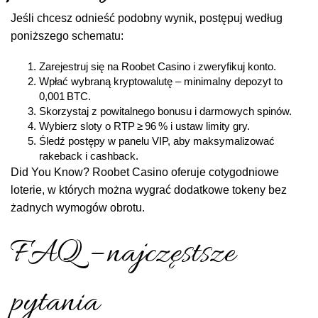
Jeśli chcesz odnieść podobny wynik, postępuj według
poniższego schematu:
Zarejestruj się na
Roobet Casino
i zweryfikuj konto.
Wpłać wybraną kryptowalutę – minimalny depozyt to
0,001 BTC.
Skorzystaj z powitalnego bonusu i darmowych spinów.
Wybierz sloty o RTP ≥ 96 % i ustaw limity gry.
Śledź postępy w panelu VIP, aby maksymalizować
rakeback i cashback.
Did You Know? Roobet Casino oferuje cotygodniowe
loterie, w których można wygrać dodatkowe tokeny bez
żadnych wymogów obrotu.
FAQ – najczęstsze
pytania