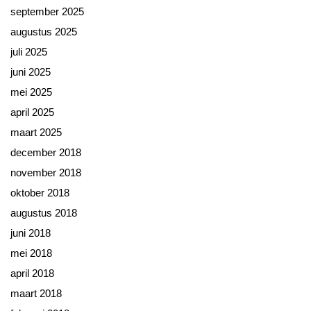
september 2025
augustus 2025
juli 2025
juni 2025
mei 2025
april 2025
maart 2025
december 2018
november 2018
oktober 2018
augustus 2018
juni 2018
mei 2018
april 2018
maart 2018