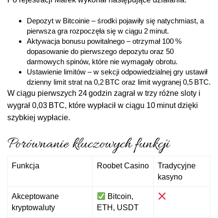
Depozyt w Bitcoinie – środki pojawiły się natychmiast, a
pierwsza gra rozpoczęła się w ciągu 2 minut.
Aktywacja bonusu powitalnego – otrzymał 100 %
dopasowanie do pierwszego depozytu oraz 50
darmowych spinów, które nie wymagały obrotu.
Ustawienie limitów – w sekcji odpowiedzialnej gry ustawił
dzienny limit strat na 0,2 BTC oraz limit wygranej 0,5 BTC.
W ciągu pierwszych 24 godzin zagrał w trzy różne sloty i
wygrał 0,03 BTC, które wypłacił w ciągu 10 minut dzięki
szybkiej wypłacie.
Porównanie kluczowych funkcji
Funkcja
Roobet Casino
Tradycyjne
kasyno
Akceptowane
Bitcoin,
kryptowaluty
ETH, USDT