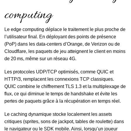
computing
Le edge computing déplace le traitement le plus proche de
l’utilisateur final. En déployant des points de présence
(PoP) dans les data‑centers d’Orange, de Verizon ou de
Cloudflare, les paquets de jeu atteignent le client en moins
de 20 ms, même sur un réseau 4G.
Les protocoles UDP/TCP optimisés, comme QUIC et
HTTP/3, remplacent les connexions TCP classiques.
QUIC combine le chiffrement TLS 1.3 et la multiplexage de
flux, ce qui diminue le temps de handshake et évite les
pertes de paquets grâce à la récupération en temps réel.
Le caching dynamique stocke localement les assets
critiques (sprites, sons de jackpot, tables de roulette) dans
le navigateur ou le SDK mobile. Ainsi, lorsqu’un joueur