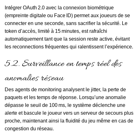
Intégrer OAuth 2.0 avec la connexion biométrique
(empreinte digitale ou Face ID) permet aux joueurs de se
connecter en une seconde, sans sacrifier la sécurité. Le
token d’accès, limité à 15 minutes, est rafraîchi
automatiquement tant que la session reste active, évitant
les reconnections fréquentes qui ralentissent l’expérience.
5.2. Surveillance en temps réel des
anomalies réseau
Des agents de monitoring analysent le jitter, la perte de
paquets et les temps de réponse. Lorsqu’une anomalie
dépasse le seuil de 100 ms, le système déclenche une
alerte et bascule le joueur vers un serveur de secours plus
proche, maintenant ainsi la fluidité du jeu même en cas de
congestion du réseau.