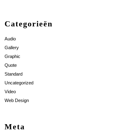
Categorieën
Audio
Gallery
Graphic
Quote
Standard
Uncategorized
Video
Web Design
Meta