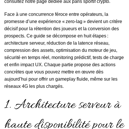
consultez notre page dédiée aux
paris sportif crypto
.
Face à une concurrence féroce entre opérateurs, la
promesse d’une expérience « zero‑lag » devient un critère
décisif pour la rétention des joueurs et la conversion des
prospects. Ce guide se décompose en huit étapes :
architecture serveur, réduction de la latence réseau,
compression des assets, optimisation du moteur de jeu,
sécurité en temps réel, monitoring prédictif, tests de charge
et enfin impact UX. Chaque partie propose des actions
concrètes que vous pouvez mettre en œuvre dès
aujourd’hui pour offrir un gameplay fluide, même sur les
réseaux 4G les plus chargés.
1. Architecture serveur à
haute disponibilité pour le