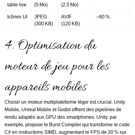
table live
(5 Mo)
(2,5 Mo)
Icônes UI
JPEG
AVIF
–60 %
(300 KB)
(120 KB)
4. Optimisation du
moteur de jeu pour les
appareils mobiles
Choisir un moteur multiplateforme léger est crucial. Unity
Mobile, Unreal Mobile et Godot offrent des pipelines de
rendu adaptés aux GPU des smartphones. Unity, par
exemple, propose le Burst Compiler qui transforme le code
C# en instructions SIMD, augmentant le FPS de 20 % sur