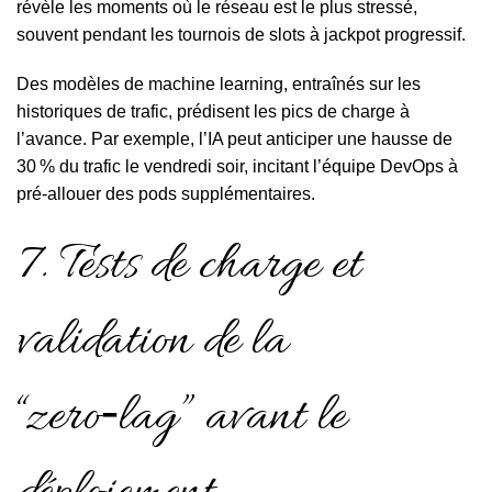
révèle les moments où le réseau est le plus stressé,
souvent pendant les tournois de slots à jackpot progressif.
Des modèles de machine learning, entraînés sur les
historiques de trafic, prédisent les pics de charge à
l’avance. Par exemple, l’IA peut anticiper une hausse de
30 % du trafic le vendredi soir, incitant l’équipe DevOps à
pré‑allouer des pods supplémentaires.
7. Tests de charge et
validation de la
“zero‑lag” avant le