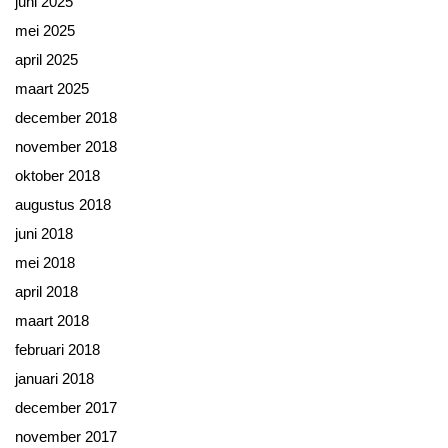
juni 2025
mei 2025
april 2025
maart 2025
december 2018
november 2018
oktober 2018
augustus 2018
juni 2018
mei 2018
april 2018
maart 2018
februari 2018
januari 2018
december 2017
november 2017