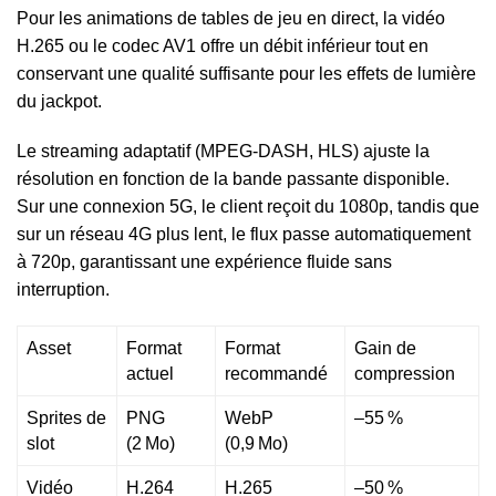
Pour les animations de tables de jeu en direct, la vidéo
H.265 ou le codec AV1 offre un débit inférieur tout en
conservant une qualité suffisante pour les effets de lumière
du jackpot.
Le streaming adaptatif (MPEG‑DASH, HLS) ajuste la
résolution en fonction de la bande passante disponible.
Sur une connexion 5G, le client reçoit du 1080p, tandis que
sur un réseau 4G plus lent, le flux passe automatiquement
à 720p, garantissant une expérience fluide sans
interruption.
Asset
Format
Format
Gain de
actuel
recommandé
compression
Sprites de
PNG
WebP
–55 %
slot
(2 Mo)
(0,9 Mo)
Vidéo
H.264
H.265
–50 %