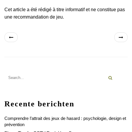
Cet article a été rédigé à titre informatif et ne constitue pas
une recommandation de jeu.
Recente berichten
Comprendre l’attrait des jeux de hasard : psychologie, design et
prévention