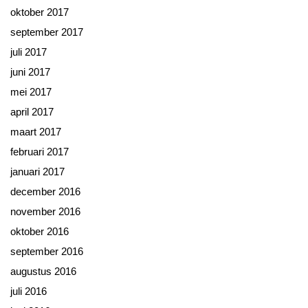
oktober 2017
september 2017
juli 2017
juni 2017
mei 2017
april 2017
maart 2017
februari 2017
januari 2017
december 2016
november 2016
oktober 2016
september 2016
augustus 2016
juli 2016