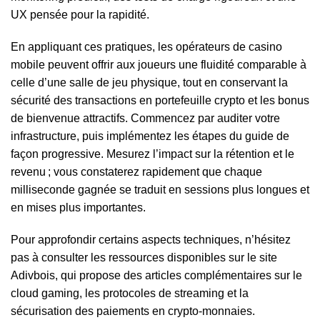
UX pensée pour la rapidité.
En appliquant ces pratiques, les opérateurs de casino
mobile peuvent offrir aux joueurs une fluidité comparable à
celle d’une salle de jeu physique, tout en conservant la
sécurité des transactions en portefeuille crypto et les bonus
de bienvenue attractifs. Commencez par auditer votre
infrastructure, puis implémentez les étapes du guide de
façon progressive. Mesurez l’impact sur la rétention et le
revenu ; vous constaterez rapidement que chaque
milliseconde gagnée se traduit en sessions plus longues et
en mises plus importantes.
Pour approfondir certains aspects techniques, n’hésitez
pas à consulter les ressources disponibles sur le site
Adivbois, qui propose des articles complémentaires sur le
cloud gaming, les protocoles de streaming et la
sécurisation des paiements en crypto‑monnaies.