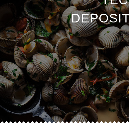
DEPOSIT