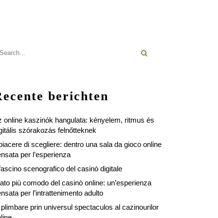
ecente berichten
 online kaszinók hangulata: kényelem, ritmus és
gitális szórakozás felnőtteknek
 piacere di scegliere: dentro una sala da gioco online
nsata per l’esperienza
 fascino scenografico del casinò digitale
 lato più comodo del casinò online: un’esperienza
nsata per l’intrattenimento adulto
plimbare prin universul spectaculos al cazinourilor
line