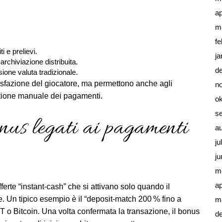
ap
m
fe
i e prelievi.
ja
 archiviazione distribuita.
d
ione valuta tradizionale.
sfazione del giocatore, ma permettono anche agli
n
gestione manuale dei pagamenti.
o
s
onus legati ai pagamenti
a
ju
ju
m
ap
fferte “instant‑cash” che si attivano solo quando il
. Un tipico esempio è il “deposit‑match 200 % fino a
m
 o Bitcoin. Una volta confermata la transazione, il bonus
d