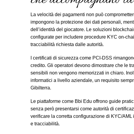
che accompagnano la
La velocità dei pagamenti non può compromettere
impongono la protezione dei dati personali, men
dell’identità del giocatore. Le soluzioni blockc
configurate per includere procedure KYC on‑chai
tracciabilità richiesta dalle autorità.
I certificati di sicurezza come PCI‑DSS rimangono
credito. Gli operatori devono dimostrare che le tr
sensibili non vengono memorizzati in chiaro. Inolt
informatici a livello aziendale, un requisito semp
Gibilterra.
Le piattaforme come Bbi Edu offrono guide prat
senza però presentarsi come autorità di certificazi
verificare la corretta configurazione di KYC/AML 
e tracciabilità.