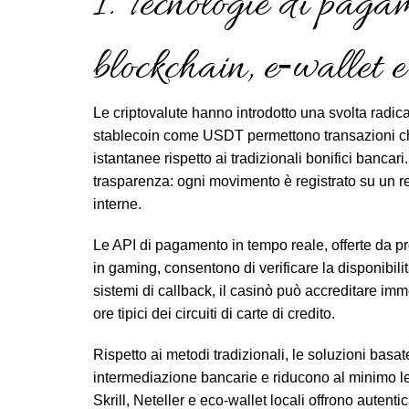
1. Tecnologie di paga
blockchain, e‑wallet 
Le criptovalute hanno introdotto una svolta radic
stablecoin come USDT permettono transazioni che,
istantanee rispetto ai tradizionali bonifici banca
trasparenza: ogni movimento è registrato su un re
interne.
Le API di pagamento in tempo reale, offerte da pr
in gaming, consentono di verificare la disponibil
sistemi di callback, il casinò può accreditare imme
ore tipici dei circuiti di carte di credito.
Rispetto ai metodi tradizionali, le soluzioni bas
intermediazione bancarie e riducono al minimo le f
Skrill, Neteller e eco‑wallet locali offrono autenti