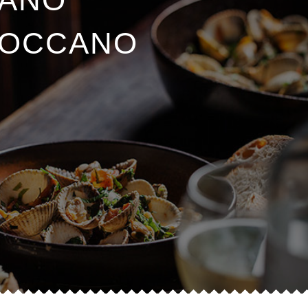
BLOCCANO