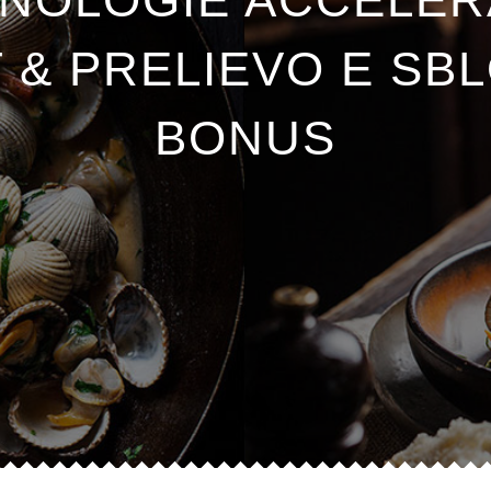
 & PRELIEVO E S
BONUS