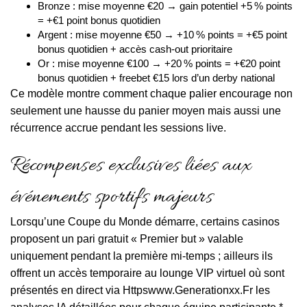
Bronze : mise moyenne €20 → gain potentiel +5 % points
= +€1 point bonus quotidien
Argent : mise moyenne €50 → +10 % points = +€5 point
bonus quotidien + accès cash‑out prioritaire
Or : mise moyenne €100 → +20 % points = +€20 point
bonus quotidien + freebet €15 lors d’un derby national
Ce modèle montre comment chaque palier encourage non
seulement une hausse du panier moyen mais aussi une
récurrence accrue pendant les sessions live.
Récompenses exclusives liées aux
événements sportifs majeurs
Lorsqu’une Coupe du Monde démarre, certains casinos
proposent un pari gratuit « Premier but » valable
uniquement pendant la première mi‑temps ; ailleurs ils
offrent un accès temporaire au lounge VIP virtuel où sont
présentés en direct via Httpswww.Generationxx.Fr les