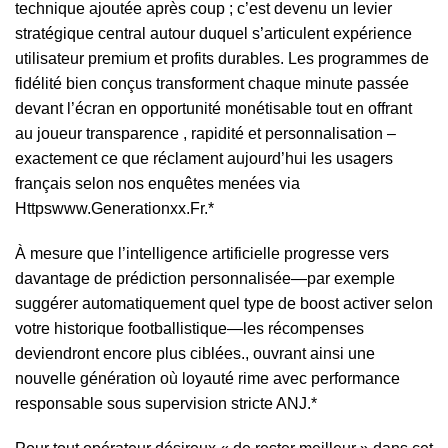
technique ajoutée après coup ; c’est devenu un levier
stratégique central autour duquel s’articulent expérience
utilisateur premium et profits durables. Les programmes de
fidélité bien conçus transforment chaque minute passée
devant l’écran en opportunité monétisable tout en offrant
au joueur transparence , rapidité et personnalisation –
exactement ce que réclament aujourd’hui les usagers
français selon nos enquêtes menées via
Httpswww.Generationxx.Fr.*
À mesure que l’intelligence artificielle progresse vers
davantage de prédiction personnalisée—par exemple
suggérer automatiquement quel type de boost activer selon
votre historique footballistique—les récompenses
deviendront encore plus ciblées., ouvrant ainsi une
nouvelle génération où loyauté rime avec performance
responsable sous supervision stricte ANJ.*