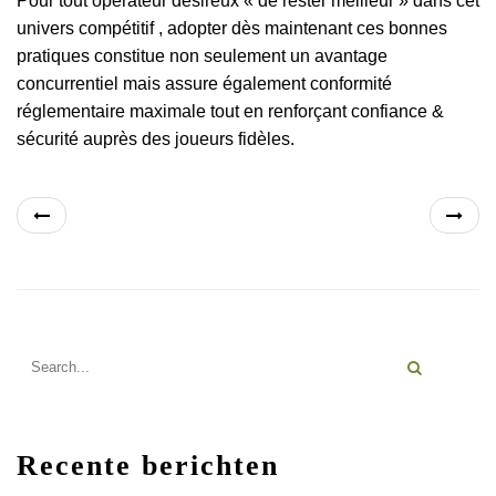
Pour tout opérateur désireux « de rester meilleur » dans cet
univers compétitif , adopter dès maintenant ces bonnes
pratiques constitue non seulement un avantage
concurrentiel mais assure également conformité
réglementaire maximale tout en renforçant confiance &
sécurité auprès des joueurs fidèles.​
Recente berichten