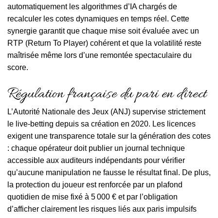
automatiquement les algorithmes d’IA chargés de
recalculer les cotes dynamiques en temps réel. Cette
synergie garantit que chaque mise soit évaluée avec un
RTP (Return To Player) cohérent et que la volatilité reste
maîtrisée même lors d’une remontée spectaculaire du
score.
Régulation française du pari en direct
L’Autorité Nationale des Jeux (ANJ) supervise strictement
le live‑betting depuis sa création en 2020. Les licences
exigent une transparence totale sur la génération des cotes
: chaque opérateur doit publier un journal technique
accessible aux auditeurs indépendants pour vérifier
qu’aucune manipulation ne fausse le résultat final. De plus,
la protection du joueur est renforcée par un plafond
quotidien de mise fixé à 5 000 € et par l’obligation
d’afficher clairement les risques liés aux paris impulsifs