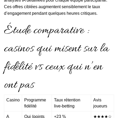
analyses IA détaillées pour chaque équipe participante.*
Ces offres ciblées augmentent sensiblement le taux
d’engagement pendant quelques heures critiques.
Étude comparative :
casinos qui misent sur la
fidélité vs ceux qui n’en
ont pas
Casino
Programme
Taux rétention
Avis
fidélité
live‑betting
joueurs
A
Oui (points
+23 %
★★★★☆