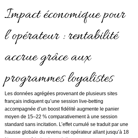
Impact économique pour
l’opérateur : rentabilité
accrue grâce aux
programmes loyalistes
Les données agrégées provenant de plusieurs sites
français indiquent qu’une session live‐betting
accompagnée d’un boost fidélité augmente le panier
moyen de 15–22 % comparativement à une session
standard sans incitation.
L’effet cumulé se traduit par une
hausse globale du revenu net opérateur allant jusqu’à 18