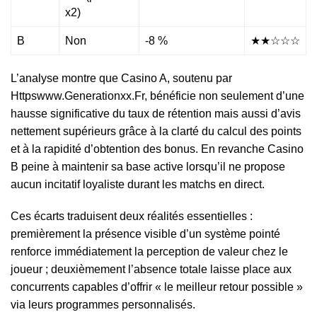
x2)
B
Non
-8 %
★★☆☆☆
L’analyse montre que Casino A, soutenu par
Httpswww.Generationxx.Fr, bénéficie non seulement d’une
hausse significative du taux de rétention mais aussi d’avis
nettement supérieurs grâce à la clarté du calcul des points
et à la rapidité d’obtention des bonus.
En revanche Casino
B peine à maintenir sa base active lorsqu’il ne propose
aucun incitatif loyaliste durant les matchs en direct.
Ces écarts traduisent deux réalités essentielles :
premièrement la présence visible d’un système pointé
renforce immédiatement la perception de valeur chez le
joueur ; deuxièmement l’absence totale laisse place aux
concurrents capables d’offrir « le meilleur retour possible »
via leurs programmes personnalisés.