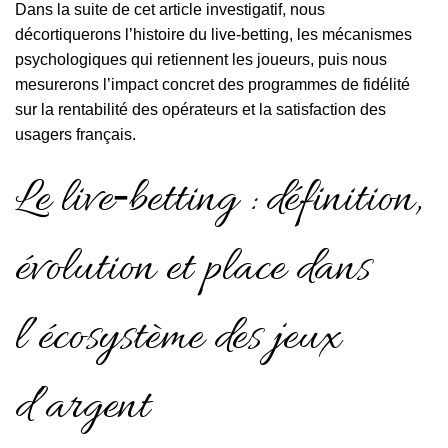
Dans la suite de cet article investigatif, nous
décortiquerons l’histoire du live‑betting, les mécanismes
psychologiques qui retiennent les joueurs, puis nous
mesurerons l’impact concret des programmes de fidélité
sur la rentabilité des opérateurs et la satisfaction des
usagers français.
Le live‑betting : définition,
évolution et place dans
l’écosystème des jeux
d’argent