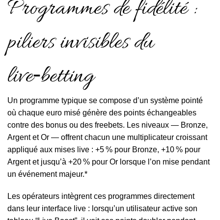
Programmes de fidélité :
piliers invisibles du
live‑betting
Un programme typique se compose d’un système pointé
où chaque euro misé génère des points échangeables
contre des bonus ou des freebets. Les niveaux — Bronze,
Argent et Or — offrent chacun une multiplicateur croissant
appliqué aux mises live : +5 % pour Bronze, +10 % pour
Argent et jusqu’à +20 % pour Or lorsque l’on mise pendant
un événement majeur.*
Les opérateurs intègrent ces programmes directement
dans leur interface live : lorsqu’un utilisateur active son