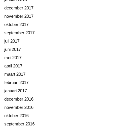
december 2017
november 2017
oktober 2017
september 2017
juli 2017
juni 2017
mei 2017
april 2017
maart 2017
februari 2017
januari 2017
december 2016
november 2016
oktober 2016
september 2016