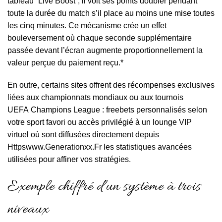
tableau “Live Boost”, il voit ses points doubler pendant
toute la durée du match s’il place au moins une mise toutes
les cinq minutes. Ce mécanisme crée un effet
bouleversement où chaque seconde supplémentaire
passée devant l’écran augmente proportionnellement la
valeur perçue du
paiement
reçu.*
En outre, certains sites offrent des récompenses exclusives
liées aux championnats mondiaux ou aux tournois
UEFA Champions League : freebets personnalisés selon
votre sport favori ou accès privilégié à un lounge VIP
virtuel où sont diffusées directement depuis
Httpswww.Generationxx.Fr les statistiques avancées
utilisées pour affiner vos stratégies.
Exemple chiffré d’un système à trois
niveaux