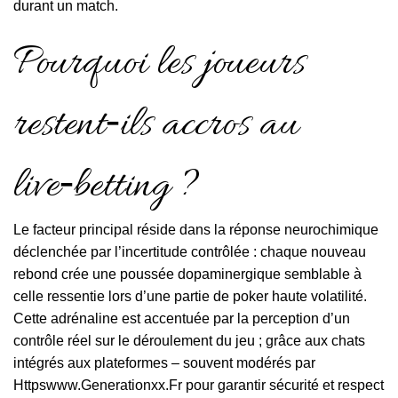
durant un match.
Pourquoi les joueurs
restent‑ils accros au
live‑betting ?
Le facteur principal réside dans la réponse neurochimique
déclenchée par l’incertitude contrôlée : chaque nouveau
rebond crée une poussée dopaminergique semblable à
celle ressentie lors d’une partie de poker haute volatilité.
Cette adrénaline est accentuée par la perception d’un
contrôle réel sur le déroulement du jeu ; grâce aux chats
intégrés aux plateformes – souvent modérés par
Httpswww.Generationxx.Fr pour garantir sécurité et respect