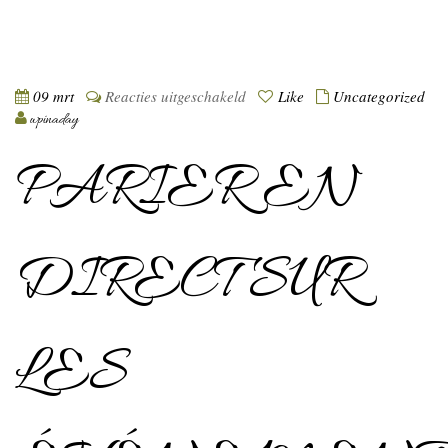
voor
09 mrt
Reacties uitgeschakeld
Like
Uncategorized
Parier
wpinaday
en
direct
PARIER EN
sur
les
événements
sportifs
DIRECT SUR
:
comment
les
programmes
LES
de
fidélité
transforment
l’expérience
du