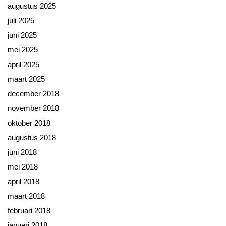
augustus 2025
juli 2025
juni 2025
mei 2025
april 2025
maart 2025
december 2018
november 2018
oktober 2018
augustus 2018
juni 2018
mei 2018
april 2018
maart 2018
februari 2018
januari 2018