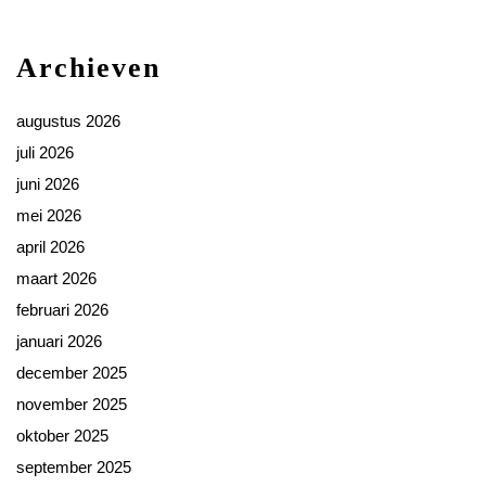
Archieven
augustus 2026
juli 2026
juni 2026
mei 2026
april 2026
maart 2026
februari 2026
januari 2026
december 2025
november 2025
oktober 2025
september 2025