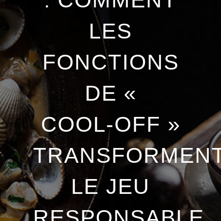
LES
FONCTIONS
DE «
COOL‑OFF »
TRANSFORMEN
LE JEU
RESPONSABLE