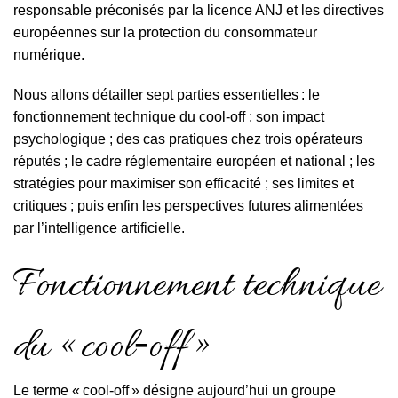
responsable préconisés par la licence ANJ et les directives
européennes sur la protection du consommateur
numérique.
Nous allons détailler sept parties essentielles : le
fonctionnement technique du cool‑off ; son impact
psychologique ; des cas pratiques chez trois opérateurs
réputés ; le cadre réglementaire européen et national ; les
stratégies pour maximiser son efficacité ; ses limites et
critiques ; puis enfin les perspectives futures alimentées
par l’intelligence artificielle.
Fonctionnement technique
du « cool‑off »
Le terme « cool‑off » désigne aujourd’hui un groupe