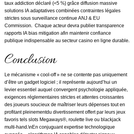
taux addiction déclaré (<5 %) grâce diffusion massive
solutions IA adaptatives combinées contraintes légales
strictes sous surveillance continue ANJ & EU
Commission. Chaque acteur devra publier transparence
rapports IA bias mitigation afin maintenir confiance
publique indispensable au secteur casino en ligne durable.
Conclusion
Le mécanisme « cool‑off » ne se contente pas uniquement
d’être un gadget logiciel ; il représente aujourd’hui un
levier essentiel auquel convergent psychologie appliquée,
exigences réglementaires strictes et attentes croissantes
des joueurs soucieux de maîtriser leurs dépenses tout en
profitant pleinementdu divertissement offert par leurs jeux
favoris tels slots Megaways®, roulette live ou blackjack
multi‐hand.\nEn conjuguant expertise technologique