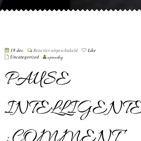
voor
18 dec
Reacties uitgeschakeld
Like
Pause
Uncategorized
wpinaday
intelligente
:
PAUSE
comment
les
fonctions
de
INTELLIGENT
«
cool‑off
»
transforment
: COMMENT
le
jeu