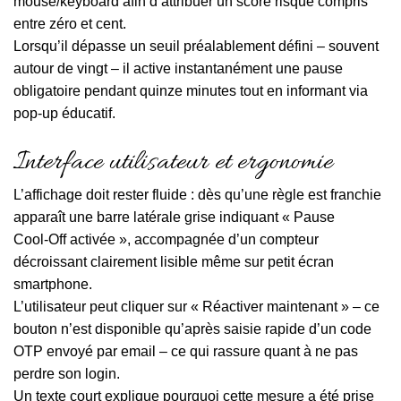
mouse/keyboard afin d’attribuer un score risque compris
entre zéro et cent.
Lorsqu’il dépasse un seuil préalablement défini – souvent
autour de vingt – il active instantanément une pause
obligatoire pendant quinze minutes tout en informant via
pop‑up éducatif.
Interface utilisateur et ergonomie
L’affichage doit rester fluide : dès qu’une règle est franchie
apparaît une barre latérale grise indiquant « Pause
Cool‑Off activée », accompagnée d’un compteur
décroissant clairement lisible même sur petit écran
smartphone.
L’utilisateur peut cliquer sur « Réactiver maintenant » – ce
bouton n’est disponible qu’après saisie rapide d’un code
OTP envoyé par email – ce qui rassure quant à ne pas
perdre son login.
Un texte court explique pourquoi cette mesure a été prise