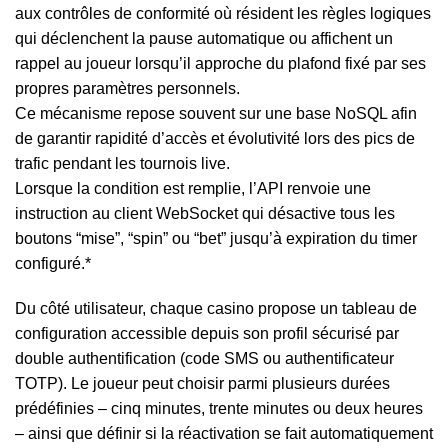
aux contrôles de conformité où résident les règles logiques
qui déclenchent la pause automatique ou affichent un
rappel au joueur lorsqu’il approche du plafond fixé par ses
propres paramètres personnels.
Ce mécanisme repose souvent sur une base NoSQL afin
de garantir rapidité d’accès et évolutivité lors des pics de
trafic pendant les tournois live.
Lorsque la condition est remplie, l’API renvoie une
instruction au client WebSocket qui désactive tous les
boutons “mise”, “spin” ou “bet” jusqu’à expiration du timer
configuré.*
Du côté utilisateur, chaque casino propose un tableau de
configuration accessible depuis son profil sécurisé par
double authentification (code SMS ou authentificateur
TOTP). Le joueur peut choisir parmi plusieurs durées
prédéfinies – cinq minutes, trente minutes ou deux heures
– ainsi que définir si la réactivation se fait automatiquement