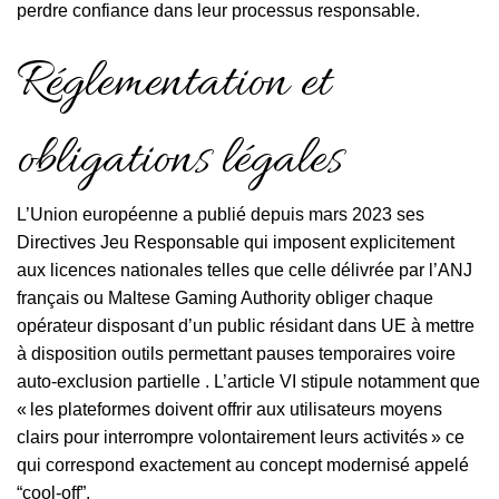
perdre confiance dans leur processus responsable.
Réglementation et
obligations légales
L’Union européenne a publié depuis mars 2023 ses
Directives Jeu Responsable qui imposent explicitement
aux licences nationales telles que celle délivrée par l’ANJ
français ou Maltese Gaming Authority obliger chaque
opérateur disposant d’un public résidant dans UE à mettre
à disposition outils permettant pauses temporaires voire
auto-exclusion partielle . L’article VI stipule notamment que
« les plateformes doivent offrir aux utilisateurs moyens
clairs pour interrompre volontairement leurs activités » ce
qui correspond exactement au concept modernisé appelé
“cool-off”.