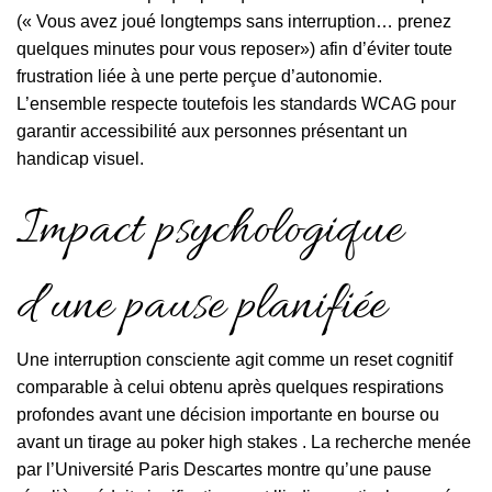
(« Vous avez joué longtemps sans interruption… prenez
quelques minutes pour vous reposer») afin d’éviter toute
frustration liée à une perte perçue d’autonomie.
L’ensemble respecte toutefois les standards WCAG pour
garantir accessibilité aux personnes présentant un
handicap visuel.
Impact psychologique
d’une pause planifiée
Une interruption consciente agit comme un reset cognitif
comparable à celui obtenu après quelques respirations
profondes avant une décision importante en bourse ou
avant un tirage au poker high stakes . La recherche menée
par l’Université Paris Descartes montre qu’une pause