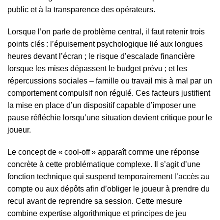
public et à la transparence des opérateurs.
Lorsque l’on parle de problème central, il faut retenir trois
points clés : l’épuisement psychologique lié aux longues
heures devant l’écran ; le risque d’escalade financière
lorsque les mises dépassent le budget prévu ; et les
répercussions sociales – famille ou travail mis à mal par un
comportement compulsif non régulé. Ces facteurs justifient
la mise en place d’un dispositif capable d’imposer une
pause réfléchie lorsqu’une situation devient critique pour le
joueur.
Le concept de « cool‑off » apparaît comme une réponse
concrète à cette problématique complexe. Il s’agit d’une
fonction technique qui suspend temporairement l’accès au
compte ou aux dépôts afin d’obliger le joueur à prendre du
recul avant de reprendre sa session. Cette mesure
combine expertise algorithmique et principes de jeu