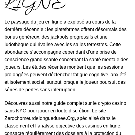
LIGNE
Le paysage du jeu en ligne a explosé au cours de la
dernière décennie : les plateformes offrent désormais des
bonus généreux, des jackpots progressifs et une
ludothèque qui rivalise avec les salles terrestres. Cette
abondance s’accompagne cependant d’une prise de
conscience grandissante concernant la santé mentale des
joueurs. Les études récentes montrent que les sessions
prolongées peuvent déclencher fatigue cognitive, anxiété
et isolement social, surtout lorsque le joueur poursuit des
séries de pertes sans interruption.
Découvrez aussi notre guide complet sur le
crypto casino
sans KYC
pour jouer en toute discrétion. Le site
Zerochomeurdelongueduree.Org, spécialisé dans le
classement et l’analyse objective des casinos en ligne,
consacre régulièrement des dossiers à la protection du