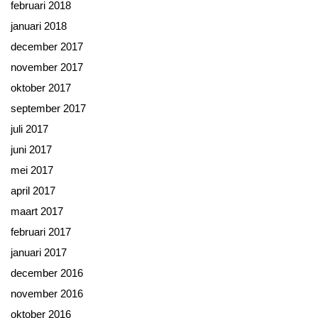
februari 2018
januari 2018
december 2017
november 2017
oktober 2017
september 2017
juli 2017
juni 2017
mei 2017
april 2017
maart 2017
februari 2017
januari 2017
december 2016
november 2016
oktober 2016