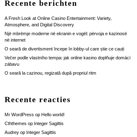
Recente berichten
A Fresh Look at Online Casino Entertainment: Variety,
Atmosphere, and Digital Discovery
Një mbrëmje moderne në ekranin e vogël: përvoja e kazinosë
në internet
O seară de divertisment începe în lobby-ul care știe ce cauți
Večer podle vlastního tempa: jak online kasino doplňuje domácí
zábavu
O seară la cazinou, regizată după propriul ritm
Recente reacties
Mr WordPress
op
Hello world!
Cththemes
op
Integer Sagittis
Audrey
op
Integer Sagittis