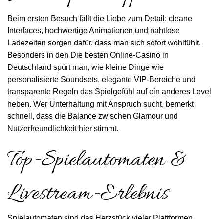
Entdecken
Sie
Beim ersten Besuch fällt die Liebe zum Detail: cleane
Die
Interfaces, hochwertige Animationen und nahtlose
besten
Ladezeiten sorgen dafür, dass man sich sofort wohlfühlt.
Online-
Besonders in den Die besten Online-Casino in
Casino
in
Deutschland spürt man, wie kleine Dinge wie
Deutschland
personalisierte Soundsets, elegante VIP-Bereiche und
transparente Regeln das Spielgefühl auf ein anderes Level
heben. Wer Unterhaltung mit Anspruch sucht, bemerkt
schnell, dass die Balance zwischen Glamour und
Nutzerfreundlichkeit hier stimmt.
Top-Spielautomaten &
Livestream-Erlebnis
Spielautomaten sind das Herzstück vieler Plattformen,