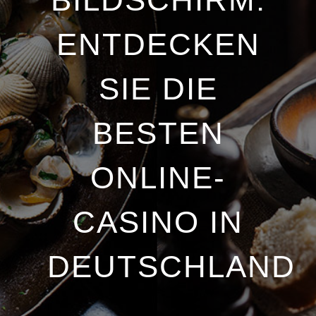
ENTDECKEN
SIE DIE
BESTEN
ONLINE-
CASINO IN
DEUTSCHLAND