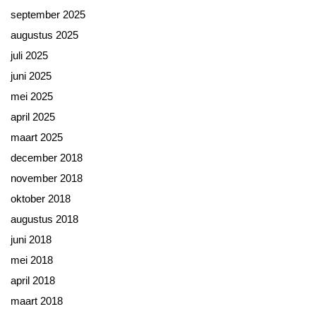
september 2025
augustus 2025
juli 2025
juni 2025
mei 2025
april 2025
maart 2025
december 2018
november 2018
oktober 2018
augustus 2018
juni 2018
mei 2018
april 2018
maart 2018