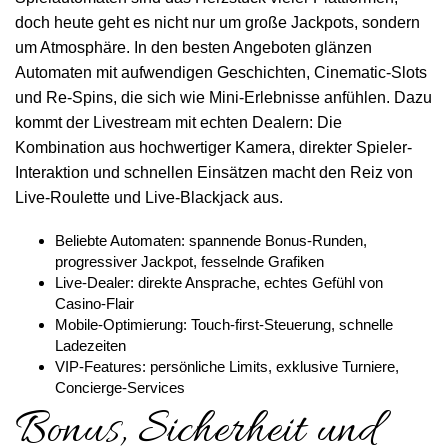
doch heute geht es nicht nur um große Jackpots, sondern
um Atmosphäre. In den besten Angeboten glänzen
Automaten mit aufwendigen Geschichten, Cinematic-Slots
und Re-Spins, die sich wie Mini-Erlebnisse anfühlen. Dazu
kommt der Livestream mit echten Dealern: Die
Kombination aus hochwertiger Kamera, direkter Spieler-
Interaktion und schnellen Einsätzen macht den Reiz von
Live-Roulette und Live-Blackjack aus.
Beliebte Automaten: spannende Bonus-Runden,
progressiver Jackpot, fesselnde Grafiken
Live-Dealer: direkte Ansprache, echtes Gefühl von
Casino-Flair
Mobile-Optimierung: Touch-first-Steuerung, schnelle
Ladezeiten
VIP-Features: persönliche Limits, exklusive Turniere,
Concierge-Services
Bonus, Sicherheit und