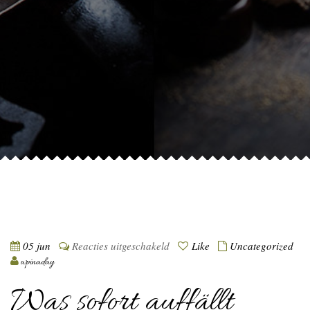
voor
05 jun
Reacties uitgeschakeld
Like
Uncategorized
Premium-
wpinaday
Nächte
am
Was sofort auffällt
Bildschirm: