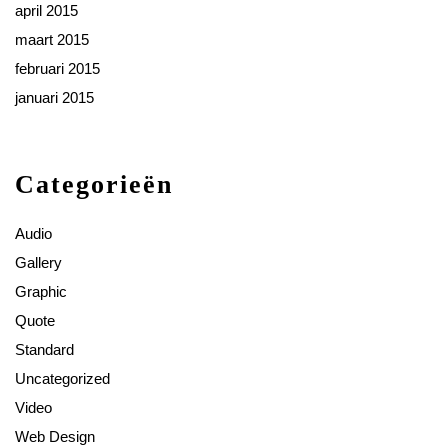
april 2015
maart 2015
februari 2015
januari 2015
Categorieën
Audio
Gallery
Graphic
Quote
Standard
Uncategorized
Video
Web Design