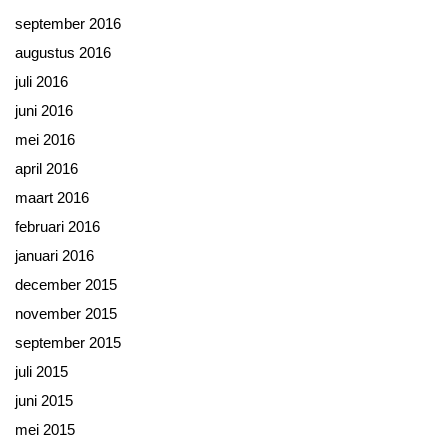
september 2016
augustus 2016
juli 2016
juni 2016
mei 2016
april 2016
maart 2016
februari 2016
januari 2016
december 2015
november 2015
september 2015
juli 2015
juni 2015
mei 2015