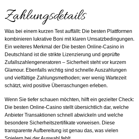
Zahlungsdetails
Was bei einem kurzen Test auffällt: Die besten Plattformen
kombinieren lukrative Boni mit klaren Umsatzbedingungen.
Ein weiteres Merkmal der Die besten Online-Casino in
Deutschland ist die strikte Lizenzierung und geprüfte
Zufallszahlengeneratoren – Sicherheit steht vor kurzem
Glamour. Ebenfalls wichtig sind schnelle Auszahlungen
und vielfältige Zahlungsmethoden; wer wenig Wartezeit
schätzt, wird positive Überraschungen erleben.
Wenn Sie tiefer schauen möchten, hilft ein gezielter Check:
Die besten Online-Casino
stellt übersichtlich dar, welche
Anbieter Transaktionen schnell abwickeln und welche
besondere Sicherheitszertifikate vorweisen. Diese
transparente Aufbereitung ist genau das, was vielen
Spielern bei der Auswahl fehlt.