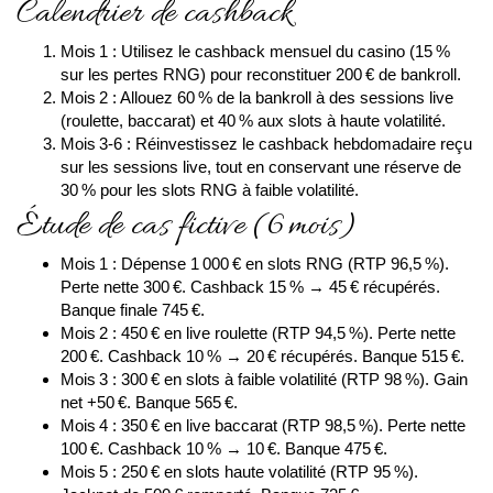
Calendrier de cashback
Mois 1
: Utilisez le cashback mensuel du casino (15 %
sur les pertes RNG) pour reconstituer 200 € de bankroll.
Mois 2
: Allouez 60 % de la bankroll à des sessions live
(roulette, baccarat) et 40 % aux slots à haute volatilité.
Mois 3‑6
: Réinvestissez le cashback hebdomadaire reçu
sur les sessions live, tout en conservant une réserve de
30 % pour les slots RNG à faible volatilité.
Étude de cas fictive (6 mois)
Mois 1
: Dépense 1 000 € en slots RNG (RTP 96,5 %).
Perte nette 300 €. Cashback 15 % → 45 € récupérés.
Banque finale 745 €.
Mois 2
: 450 € en live roulette (RTP 94,5 %). Perte nette
200 €. Cashback 10 % → 20 € récupérés. Banque 515 €.
Mois 3
: 300 € en slots à faible volatilité (RTP 98 %). Gain
net +50 €. Banque 565 €.
Mois 4
: 350 € en live baccarat (RTP 98,5 %). Perte nette
100 €. Cashback 10 % → 10 €. Banque 475 €.
Mois 5
: 250 € en slots haute volatilité (RTP 95 %).