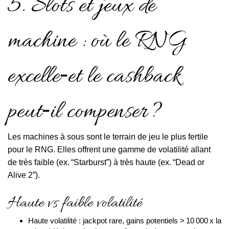
5. Slots et jeux de
machine : où le RNG
excelle‑et le cashback
peut‑il compenser ?
Les machines à sous sont le terrain de jeu le plus fertile
pour le RNG. Elles offrent une gamme de volatilité allant
de très faible (ex. “Starburst”) à très haute (ex. “Dead or
Alive 2”).
Haute vs faible volatilité
Haute volatilité
: jackpot rare, gains potentiels > 10 000 x la