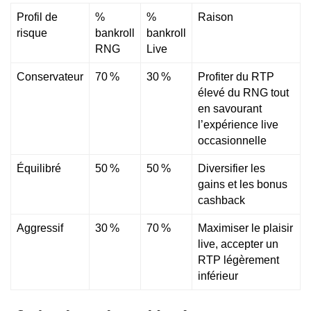
Profil de
%
%
Raison
risque
bankroll
bankroll
RNG
Live
Conservateur
70 %
30 %
Profiter du RTP
élevé du RNG tout
en savourant
l’expérience live
occasionnelle
Équilibré
50 %
50 %
Diversifier les
gains et les bonus
cashback
Aggressif
30 %
70 %
Maximiser le plaisir
live, accepter un
RTP légèrement
inférieur