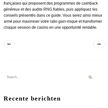
françaises qui proposent des programmes de cashback
généreux et des audits RNG fiables, puis appliquez les
conseils présentés dans ce guide. Vous serez ainsi mieux
armé pour maximiser votre ratio gain‑risque et transformer
chaque session de casino en une opportunité rentable.
Recente berichten