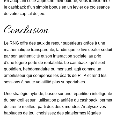
En adoptant cette approche méthodique, vous transformez
le cashback d’un simple bonus en un levier de croissance
de votre capital de jeu.
Conclusion
Le RNG offre des taux de retour supérieurs grâce à une
mathématique transparente, tandis que le live dealer séduit
par son authenticité et son interaction sociale, au prix
d’une légère perte de rentabilité. Le cashback, qu’il soit
quotidien, hebdomadaire ou mensuel, agit comme un
amortisseur qui compense les écarts de RTP et rend les
sessions à haute volatilité plus supportables.
Une stratégie hybride, basée sur une répartition intelligente
du bankroll et sur l’utilisation planifiée du cashback, permet
de tirer le meilleur parti des deux mondes. Analysez vos
habitudes de jeu, choisissez des plateformes légales