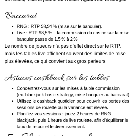
Baccarat
RNG
: RTP 98,94 % (mise sur le banquier).
Live
: RTP 98,5 % – la commission du casino sur la mise
banquier passe de 1,5 % à 2 %.
Le nombre de joueurs n’a pas d’effet direct sur le RTP,
mais les tables live affichent souvent des limites de mise
plus élevées, ce qui convient aux gros parieurs.
Astuces cashback sur les tables
Concentrez‑vous sur les mises à faible commission
(ex. blackjack basic strategy, mise banquier au baccarat).
Utilisez le cashback quotidien
pour couvrir les pertes des
sessions de roulette où la variance est élevée.
Planifiez vos sessions
: jouez 2 heures de RNG
blackjack, puis 1 heure de live roulette, afin d’équilibrer le
taux de retour et le divertissement.