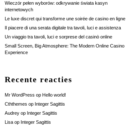
Wieczór pełen wyborów: odkrywanie świata kasyn
internetowych
Le luxe discret qui transforme une soirée de casino en ligne
Il piacere di una serata digitale tra tavoli, luci e assistenza
Un viaggio tra tavoli, luci e sorprese del casinò online
Small Screen, Big Atmosphere: The Modern Online Casino
Experience
Recente reacties
Mr WordPress
op
Hello world!
Cththemes
op
Integer Sagittis
Audrey
op
Integer Sagittis
Lisa
op
Integer Sagittis