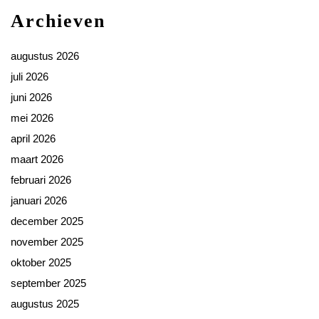
Archieven
augustus 2026
juli 2026
juni 2026
mei 2026
april 2026
maart 2026
februari 2026
januari 2026
december 2025
november 2025
oktober 2025
september 2025
augustus 2025