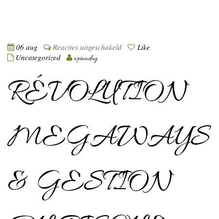
voor
06 aug
Reacties uitgeschakeld
Like
Révolution
Uncategorized
wpinaday
Megaways
&
RÉVOLUTION
Gestion
du
Risque
–
MEGAWAYS
Comment
les
Bonus
Optimisent
& GESTION
vos
Gains
sur
les
Slots