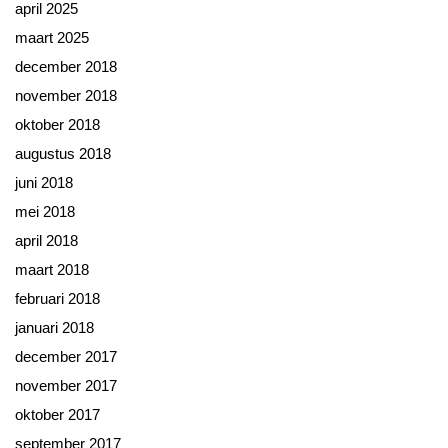
april 2025
maart 2025
december 2018
november 2018
oktober 2018
augustus 2018
juni 2018
mei 2018
april 2018
maart 2018
februari 2018
januari 2018
december 2017
november 2017
oktober 2017
september 2017