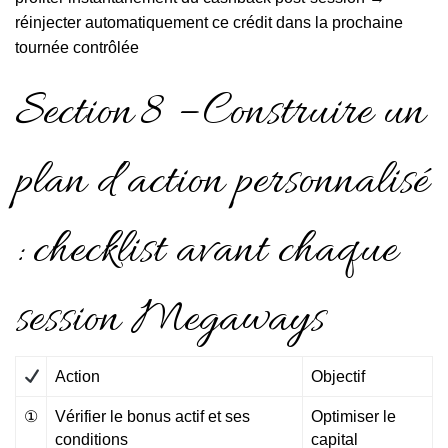
réinjecter automatiquement ce crédit dans la prochaine
tournée contrôlée
Section 8 – Construire un
plan d’action personnalisé
: checklist avant chaque
session Megaways​
Action
Objectif
①
Vérifier le bonus actif et ses
Optimiser le
conditions
capital