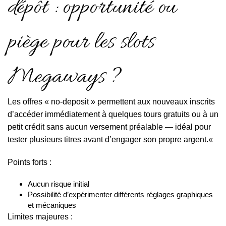
dépôt : opportunité ou
piège pour les slots
Megaways ?
Les offres « no‑deposit » permettent aux nouveaux inscrits
d’accéder immédiatement à quelques tours gratuits ou à un
petit crédit sans aucun versement préalable — idéal pour
tester plusieurs titres avant d’engager son propre argent.«
Points forts :
Aucun risque initial
Possibilité d’expérimenter différents réglages graphiques
et mécaniques
Limites majeures :