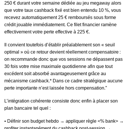
250 €
durant votre semaine dédiée au jeu megaway alors
que votre taux cashback fixé est bien entendu
10 %
, vous
recevez automatiquement 25 €
remboursés sous forme
crédit jouable immédiatement.
Ce filet financier ramène
effectivement votre perte effective à
225 €
.
Il convient toutefois d’établir préalablement son « seuil
optimal » où ce retour devient réellement compensatoire :
on recommande donc que vos sessions ne dépassent pas
30 fois
votre mise maximale quotidienne afin que tout
excédent soit absorbé avantageusement grâce au
mécanisme cashback.* Dans ce cadre stratégique aucune
perte importante n’est laissée hors compensation.”
L’intégration cohérente consiste donc enfin à placer son
plan bancaire tel quel :
• Définir son budget hebdo → appliquer règle <​% bank​> →
profiter instantanément du cashback post‑session →