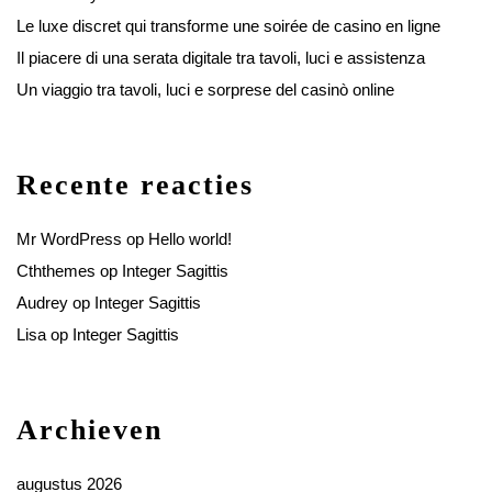
Le luxe discret qui transforme une soirée de casino en ligne
Il piacere di una serata digitale tra tavoli, luci e assistenza
Un viaggio tra tavoli, luci e sorprese del casinò online
Recente reacties
Mr WordPress
op
Hello world!
Cththemes
op
Integer Sagittis
Audrey
op
Integer Sagittis
Lisa
op
Integer Sagittis
Archieven
augustus 2026