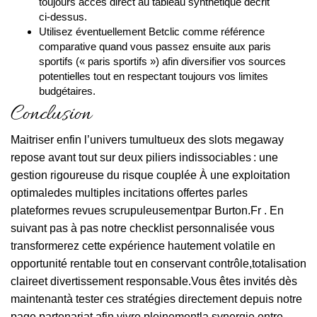
toujours accès direct au tableau synthétique décrit
ci‑dessus.
Utilisez éventuellement Betclic comme référence
comparative quand vous passez ensuite aux paris
sportifs (« paris sportifs ») afin diversifier vos sources
potentielles tout en respectant toujours vos limites
budgétaires.
Conclusion
Maitriser enfin l’univers tumultueux des slots megaway
repose avant tout sur deux piliers indissociables : une
gestion rigoureuse du risque couplée À une exploitation
optimaledes multiples incitations offertes parles
plateformes revues scrupuleusement­par Burton.Fr . En
suivant pas à pas notre checklist personnalisée vous
transformerez cette expérience hautement volatile en
opportunité rentable tout en conservant contrôle,totalisation
claireet divertissement responsable.Vous êtes invités dès
maintenantà tester ces stratégies directement depuis notre
page partenariat afin vivr​e pleinementla synergie entre