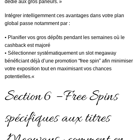
dédié aux gros parieurs. »
Intégrer intelligemment ces avantages dans votre plan
global passe notamment par :
• Planifier vos gros dépôts pendant les semaines où le
cashback est majoré
• Sélectionner systématiquement un slot megaway
bénéficiant déjà d’une promotion “free spin” afin minimiser
votre exposition tout en maximisant vos chances
potentielles.«
Section 6 – Free Spins
spécifiques aux titres