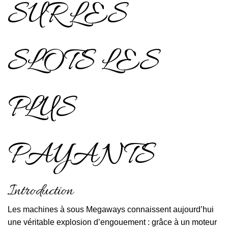
SUR LES
SLOTS LES
PLUS
PAYANTS
Introduction
Les machines à sous Megaways connaissent aujourd’hui
une véritable explosion d’engouement : grâce à un moteur