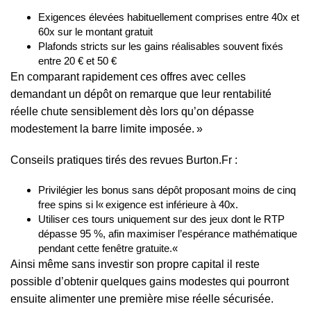
Exigences élevées habituellement comprises entre
40x
et
60x
sur le montant gratuit
Plafonds stricts sur les gains réalisables souvent fixés
entre
20 €
et
50 €
En comparant rapidement ces offres avec celles
demandant un dépôt on remarque que leur rentabilité
réelle chute sensiblement dès lors qu’on dépasse
modestement la barre limite imposée. »
Conseils pratiques tirés des revues Burton.Fr :
Privilégier les bonus sans dépôt proposant moins de cinq
free spins si l« exigence est inférieure à
40x
.
Utiliser ces tours uniquement sur des jeux dont le RTP
dépasse
95 %
, afin maximiser l’espérance mathématique
pendant cette fenêtre gratuite.«
Ainsi même sans investir son propre capital il reste
possible d’obtenir quelques gains modestes qui pourront
ensuite alimenter une première mise réelle sécurisée.