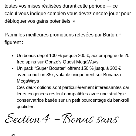
toutes vos mises réalisées durant cette période — ce
calcul vous indique combien vous devez encore jouer pour
débloquer vos gains potentiels. »
Parmi les meilleures promotions relevées par Burton.Fr
figurent :
Un bonus dépôt
100 %
jusqu’à
200 €
, accompagné de
20
free spins
sur Gonzo’s Quest MegaWays
Un pack “Super Booster” offrant
150 %
jusqu’à
300 €
avec condition
35x
, valable uniquement sur Bonanza
MegaWays
Ces deux options sont particulièrement intéressantes car
leurs exigences restent compatibles avec une stratégie
conservatrice basée sur un petit pourcentage du bankroll
quotidien.
Section 4 – Bonus sans