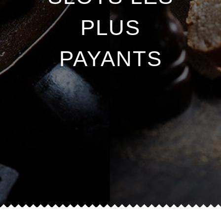
PLUS
PAYANTS