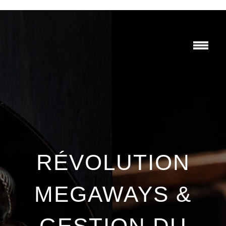
RÉVOLUTION
MEGAWAYS &
GESTION DU