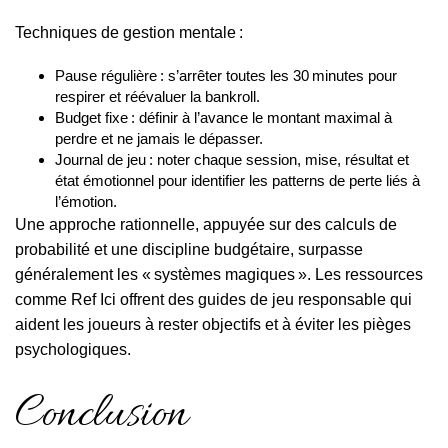
Techniques de gestion mentale :
Pause régulière
: s’arrêter toutes les 30 minutes pour
respirer et réévaluer la bankroll.
Budget fixe
: définir à l’avance le montant maximal à
perdre et ne jamais le dépasser.
Journal de jeu
: noter chaque session, mise, résultat et
état émotionnel pour identifier les patterns de perte liés à
l’émotion.
Une approche rationnelle, appuyée sur des calculs de
probabilité et une discipline budgétaire, surpasse
généralement les « systèmes magiques ». Les ressources
comme Ref Ici offrent des guides de jeu responsable qui
aident les joueurs à rester objectifs et à éviter les pièges
psychologiques.
Conclusion