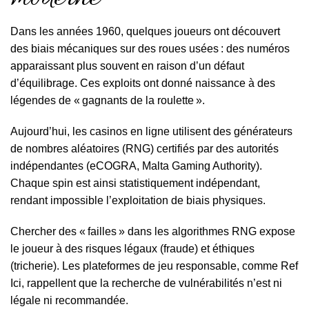
Dans les années 1960, quelques joueurs ont découvert
des biais mécaniques sur des roues usées : des numéros
apparaissant plus souvent en raison d’un défaut
d’équilibrage. Ces exploits ont donné naissance à des
légendes de « gagnants de la roulette ».
Aujourd’hui, les casinos en ligne utilisent des générateurs
de nombres aléatoires (RNG) certifiés par des autorités
indépendantes (eCOGRA, Malta Gaming Authority).
Chaque spin est ainsi statistiquement indépendant,
rendant impossible l’exploitation de biais physiques.
Chercher des « failles » dans les algorithmes RNG expose
le joueur à des risques légaux (fraude) et éthiques
(tricherie). Les plateformes de jeu responsable, comme Ref
Ici, rappellent que la recherche de vulnérabilités n’est ni
légale ni recommandée.