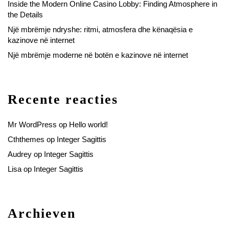
Inside the Modern Online Casino Lobby: Finding Atmosphere in
the Details
Një mbrëmje ndryshe: ritmi, atmosfera dhe kënaqësia e
kazinove në internet
Një mbrëmje moderne në botën e kazinove në internet
Recente reacties
Mr WordPress
op
Hello world!
Cththemes
op
Integer Sagittis
Audrey
op
Integer Sagittis
Lisa
op
Integer Sagittis
Archieven