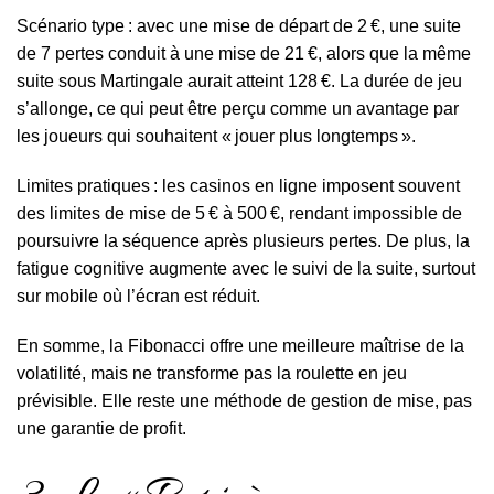
Scénario type : avec une mise de départ de 2 €, une suite
de 7 pertes conduit à une mise de 21 €, alors que la même
suite sous Martingale aurait atteint 128 €. La durée de jeu
s’allonge, ce qui peut être perçu comme un avantage par
les joueurs qui souhaitent « jouer plus longtemps ».
Limites pratiques : les casinos en ligne imposent souvent
des limites de mise de 5 € à 500 €, rendant impossible de
poursuivre la séquence après plusieurs pertes. De plus, la
fatigue cognitive augmente avec le suivi de la suite, surtout
sur mobile où l’écran est réduit.
En somme, la Fibonacci offre une meilleure maîtrise de la
volatilité, mais ne transforme pas la roulette en jeu
prévisible. Elle reste une méthode de gestion de mise, pas
une garantie de profit.