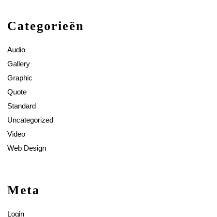
Categorieën
Audio
Gallery
Graphic
Quote
Standard
Uncategorized
Video
Web Design
Meta
Login