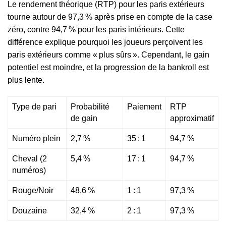
Le rendement théorique (RTP) pour les paris extérieurs
tourne autour de 97,3 % après prise en compte de la case
zéro, contre 94,7 % pour les paris intérieurs. Cette
différence explique pourquoi les joueurs perçoivent les
paris extérieurs comme « plus sûrs ». Cependant, le gain
potentiel est moindre, et la progression de la bankroll est
plus lente.
Type de pari
Probabilité
Paiement
RTP
de gain
approximatif
Numéro plein
2,7 %
35 : 1
94,7 %
Cheval (2
5,4 %
17 : 1
94,7 %
numéros)
Rouge/Noir
48,6 %
1 : 1
97,3 %
Douzaine
32,4 %
2 : 1
97,3 %