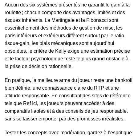
Aucun des six systèmes présentés ne garantit le gain à la
roulette ; chacun comporte des avantages limités et des
risques inhérents. La Martingale et la Fibonacci sont
essentiellement des méthodes de gestion de mise, les
paris intérieurs et extérieurs diffèrent surtout par le ratio
risque‑gain, les biais mécaniques sont aujourd’hui
obsolètes, le critère de Kelly exige une estimation précise
et le facteur psychologique reste le plus grand obstacle à
la prise de décision rationnelle.
En pratique, la meilleure arme du joueur reste une bankroll
bien définie, une connaissance claire du RTP et une
attitude responsable. En consultant des sites de référence
tels que Ref Ici, les joueurs peuvent accéder à des
comparatifs fiables et à des conseils de jeu responsable,
sans se laisser emporter par des promesses irréalistes.
Testez les concepts avec modération, gardez à l’esprit que