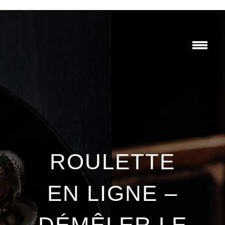
ROULETTE
EN LIGNE –
DÉMÊLER LE