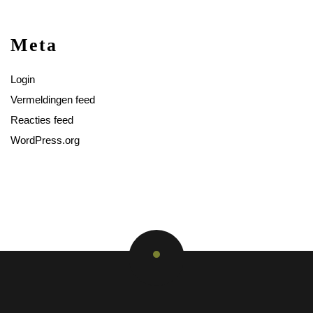
Meta
Login
Vermeldingen feed
Reacties feed
WordPress.org