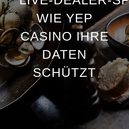
WIE YEP
CASINO IHRE
DATEN
SCHÜTZT