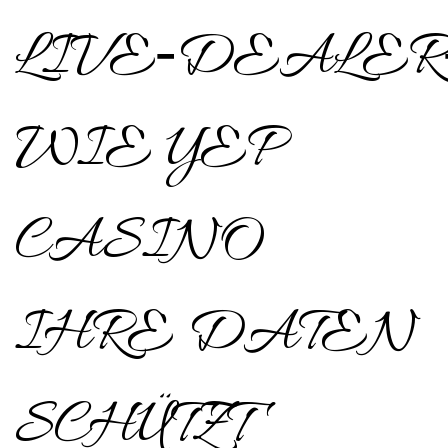
LIVE‑DEALER
WIE YEP
CASINO
IHRE DATEN
SCHÜTZT