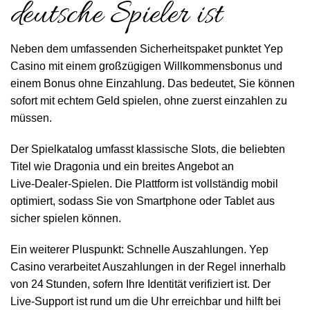
deutsche Spieler ist
Neben dem umfassenden Sicherheitspaket punktet Yep
Casino mit einem großzügigen Willkommensbonus und
einem Bonus ohne Einzahlung. Das bedeutet, Sie können
sofort mit echtem Geld spielen, ohne zuerst einzahlen zu
müssen.
Der Spielkatalog umfasst klassische Slots, die beliebten
Titel wie Dragonia und ein breites Angebot an
Live‑Dealer‑Spielen. Die Plattform ist vollständig mobil
optimiert, sodass Sie von Smartphone oder Tablet aus
sicher spielen können.
Ein weiterer Pluspunkt: Schnelle Auszahlungen. Yep
Casino verarbeitet Auszahlungen in der Regel innerhalb
von 24 Stunden, sofern Ihre Identität verifiziert ist. Der
Live‑Support ist rund um die Uhr erreichbar und hilft bei