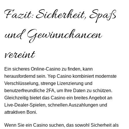
Fazit: Sicherheit, Spaß
und Gewinnchancen
vereint
Ein sicheres Online‑Casino zu finden, kann
herausfordernd sein. Yep Casino kombiniert modernste
Verschlüsselung, strenge Lizenzierung und
benutzerfreundliche 2FA, um Ihre Daten zu schützen.
Gleichzeitig bietet das Casino ein breites Angebot an
Live‑Dealer‑Spielen, schnellen Auszahlungen und
attraktiven Boni.
Wenn Sie ein Casino suchen, das sowohl Sicherheit als