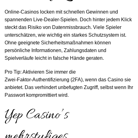
Online‑Casinos locken mit schnellen Gewinnen und
spannenden Live‑Dealer‑Spielen. Doch hinter jedem Klick
steckt das Risiko von Datenmissbrauch. Viele Spieler
unterschätzen, wie wichtig ein starkes Schutzsystem ist.
Ohne geeignete Sicherheitsmaßnahmen können
persönliche Informationen, Zahlungsdaten und
Spielverläufe leicht in falsche Hände geraten.
Pro Tip:
Aktivieren Sie immer die
Zwei‑Faktor‑Authentifizierung (2FA), wenn das Casino sie
anbietet. Das verhindert unbefugten Zugriff, selbst wenn Ihr
Passwort kompromittiert wird.
Yep Casino’s
mehrstufiges