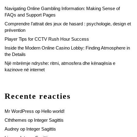
Navigating Online Gambling Information: Making Sense of
FAQs and Support Pages
Comprendre l’attrait des jeux de hasard : psychologie, design et
prévention
Player Tips for CCTV Rush Hour Success
Inside the Modern Online Casino Lobby: Finding Atmosphere in
the Details
Një mbrëmje ndryshe: ritmi, atmosfera dhe kënaqësia e
kazinove në internet
Recente reacties
Mr WordPress
op
Hello world!
Cththemes
op
Integer Sagittis
Audrey
op
Integer Sagittis