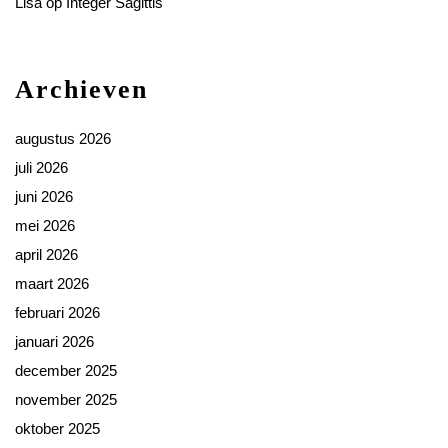
Lisa
op
Integer Sagittis
Archieven
augustus 2026
juli 2026
juni 2026
mei 2026
april 2026
maart 2026
februari 2026
januari 2026
december 2025
november 2025
oktober 2025