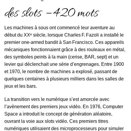
des slots – 420 mots
Les machines à sous ont commencé leur aventure au
début du XXᵉ siècle, lorsque Charles F. Fazoli a installé le
premier one‑armed bandit à San Francisco. Ces appareils
mécaniques fonctionnaient grâce à des rouleaux en métal,
des symboles peints à la main (cerise, BAR, sept) et un
levier qui déclenchait une série d’engrenages. Entre 1900
et 1970, le nombre de machines a explosé, passant de
quelques centaines à plusieurs milliers dans les salles de
jeux et les bars.
La transition vers le numérique s’est amorcée avec
l’avènement des premiers jeux vidéo. En 1976,
Computer
Space
a introduit le concept de génération aléatoire,
ouvrant la voie aux slots vidéo. Ces premiers titres
numériques utilisaient des microprocesseurs pour simuler