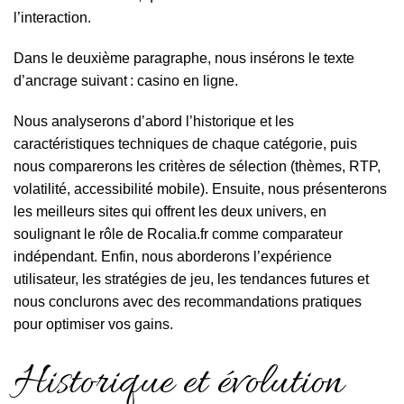
l’interaction.
Dans le deuxième paragraphe, nous insérons le texte
d’ancrage suivant :
casino en ligne
.
Nous analyserons d’abord l’historique et les
caractéristiques techniques de chaque catégorie, puis
nous comparerons les critères de sélection (thèmes, RTP,
volatilité, accessibilité mobile). Ensuite, nous présenterons
les meilleurs sites qui offrent les deux univers, en
soulignant le rôle de Rocalia.fr comme comparateur
indépendant. Enfin, nous aborderons l’expérience
utilisateur, les stratégies de jeu, les tendances futures et
nous conclurons avec des recommandations pratiques
pour optimiser vos gains.
Historique et évolution