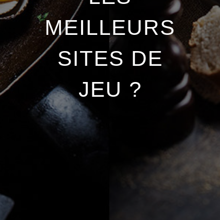
MEILLEURS
SITES DE
JEU ?