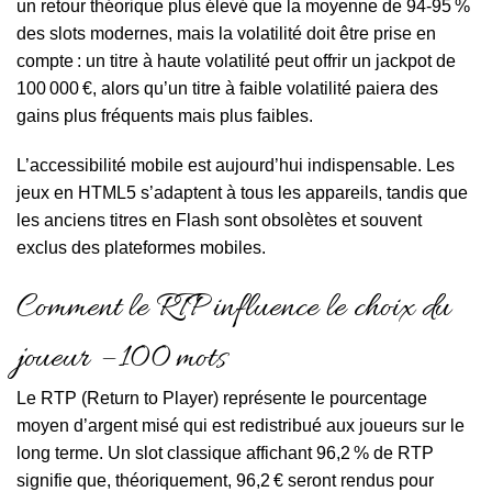
un retour théorique plus élevé que la moyenne de 94‑95 %
des slots modernes, mais la volatilité doit être prise en
compte : un titre à haute volatilité peut offrir un jackpot de
100 000 €, alors qu’un titre à faible volatilité paiera des
gains plus fréquents mais plus faibles.
L’accessibilité mobile est aujourd’hui indispensable. Les
jeux en HTML5 s’adaptent à tous les appareils, tandis que
les anciens titres en Flash sont obsolètes et souvent
exclus des plateformes mobiles.
Comment le RTP influence le choix du
joueur – 100 mots
Le RTP (Return to Player) représente le pourcentage
moyen d’argent misé qui est redistribué aux joueurs sur le
long terme. Un slot classique affichant 96,2 % de RTP
signifie que, théoriquement, 96,2 € seront rendus pour