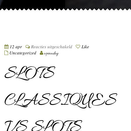
voor
12 apr
Reacties uitgeschakeld
Like
Slots
Uncategorized
wpinaday
classiques
vs
SLOTS
slots
modernes
:
quel
CLASSIQUES
type
de
machine
vous
VS SLOTS
fera
gagner