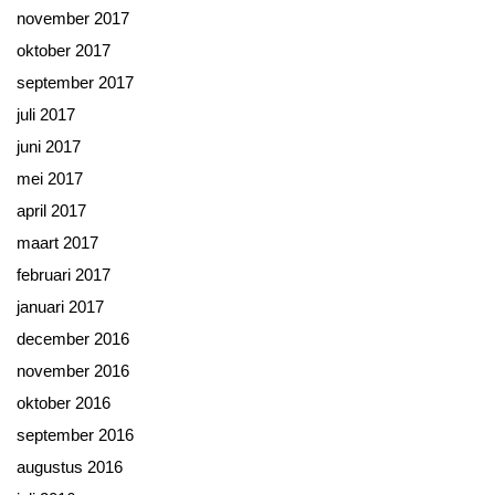
november 2017
oktober 2017
september 2017
juli 2017
juni 2017
mei 2017
april 2017
maart 2017
februari 2017
januari 2017
december 2016
november 2016
oktober 2016
september 2016
augustus 2016