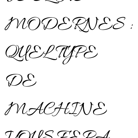
le
plus
sur
MODERNES :
les
meilleurs
sites
de
QUEL TYPE
jeu
?
DE
MACHINE