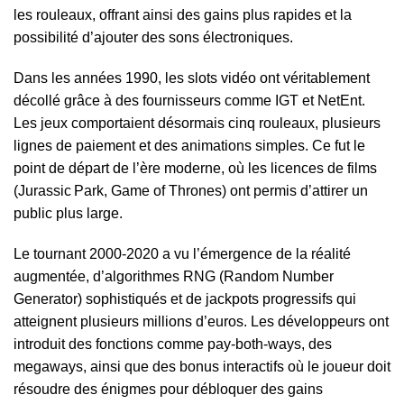
les rouleaux, offrant ainsi des gains plus rapides et la
possibilité d’ajouter des sons électroniques.
Dans les années 1990, les slots vidéo ont véritablement
décollé grâce à des fournisseurs comme IGT et NetEnt.
Les jeux comportaient désormais cinq rouleaux, plusieurs
lignes de paiement et des animations simples. Ce fut le
point de départ de l’ère moderne, où les licences de films
(
Jurassic Park
,
Game of Thrones
) ont permis d’attirer un
public plus large.
Le tournant 2000‑2020 a vu l’émergence de la réalité
augmentée, d’algorithmes RNG (Random Number
Generator) sophistiqués et de jackpots progressifs qui
atteignent plusieurs millions d’euros. Les développeurs ont
introduit des fonctions comme pay‑both‑ways, des
megaways, ainsi que des bonus interactifs où le joueur doit
résoudre des énigmes pour débloquer des gains