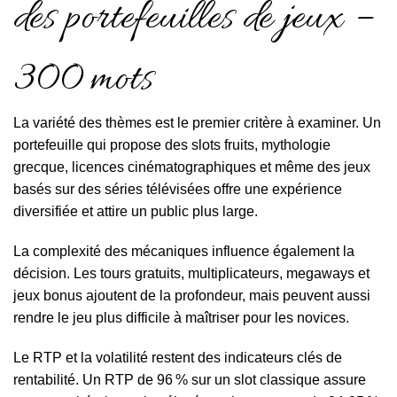
des portefeuilles de jeux –
300 mots
La variété des thèmes est le premier critère à examiner. Un
portefeuille qui propose des slots fruits, mythologie
grecque, licences cinématographiques et même des jeux
basés sur des séries télévisées offre une expérience
diversifiée et attire un public plus large.
La complexité des mécaniques influence également la
décision. Les tours gratuits, multiplicateurs, megaways et
jeux bonus ajoutent de la profondeur, mais peuvent aussi
rendre le jeu plus difficile à maîtriser pour les novices.
Le RTP et la volatilité restent des indicateurs clés de
rentabilité. Un RTP de 96 % sur un slot classique assure