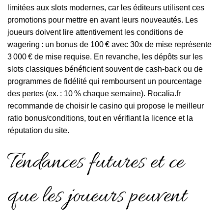
limitées aux slots modernes, car les éditeurs utilisent ces
promotions pour mettre en avant leurs nouveautés. Les
joueurs doivent lire attentivement les conditions de
wagering : un bonus de 100 € avec 30x de mise représente
3 000 € de mise requise. En revanche, les dépôts sur les
slots classiques bénéficient souvent de cash‑back ou de
programmes de fidélité qui remboursent un pourcentage
des pertes (ex. : 10 % chaque semaine). Rocalia.fr
recommande de choisir le casino qui propose le meilleur
ratio bonus/conditions, tout en vérifiant la licence et la
réputation du site.
Tendances futures et ce
que les joueurs peuvent