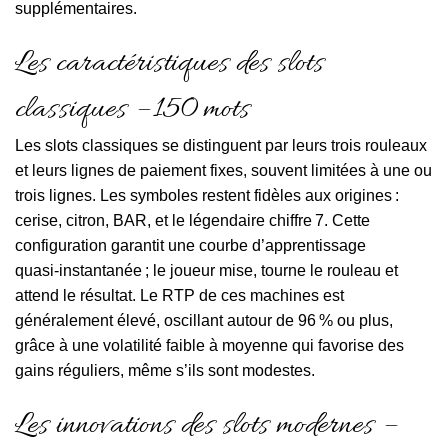
supplémentaires.
Les caractéristiques des slots
classiques – 150 mots
Les slots classiques se distinguent par leurs trois rouleaux
et leurs lignes de paiement fixes, souvent limitées à une ou
trois lignes. Les symboles restent fidèles aux origines :
cerise, citron, BAR, et le légendaire chiffre 7. Cette
configuration garantit une courbe d’apprentissage
quasi‑instantanée ; le joueur mise, tourne le rouleau et
attend le résultat. Le RTP de ces machines est
généralement élevé, oscillant autour de 96 % ou plus,
grâce à une volatilité faible à moyenne qui favorise des
gains réguliers, même s’ils sont modestes.
Les innovations des slots modernes –