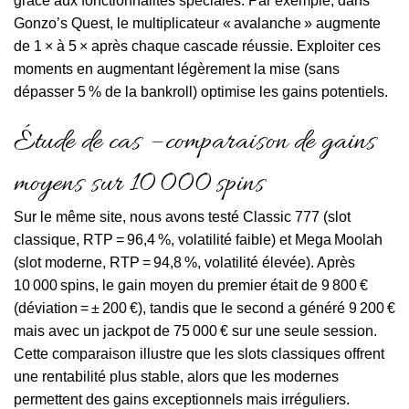
grâce aux fonctionnalités spéciales. Par exemple, dans
Gonzo’s Quest
, le multiplicateur « avalanche » augmente
de 1 × à 5 × après chaque cascade réussie. Exploiter ces
moments en augmentant légèrement la mise (sans
dépasser 5 % de la bankroll) optimise les gains potentiels.
Étude de cas – comparaison de gains
moyens sur 10 000 spins
Sur le même site, nous avons testé
Classic 777
(slot
classique, RTP = 96,4 %, volatilité faible) et
Mega Moolah
(slot moderne, RTP = 94,8 %, volatilité élevée). Après
10 000 spins, le gain moyen du premier était de 9 800 €
(déviation = ± 200 €), tandis que le second a généré 9 200 €
mais avec un jackpot de 75 000 € sur une seule session.
Cette comparaison illustre que les slots classiques offrent
une rentabilité plus stable, alors que les modernes
permettent des gains exceptionnels mais irréguliers.