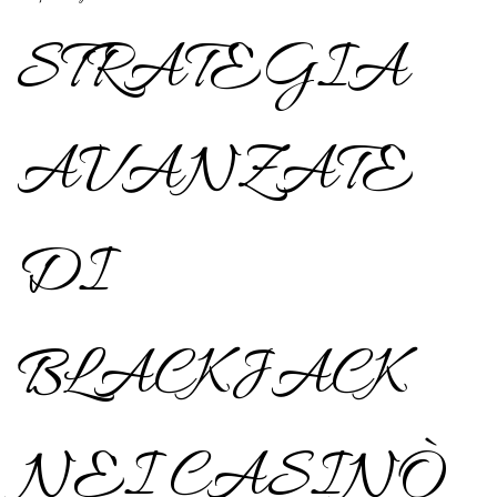
Avanzate
di
STRATEGIA
Blackjack
nei
Casinò
Moderni:
AVANZATE
Come
Massimizzare
le
Vincite
DI
e
Puntare
ai
Jackpot
BLACKJACK
NEI CASINÒ