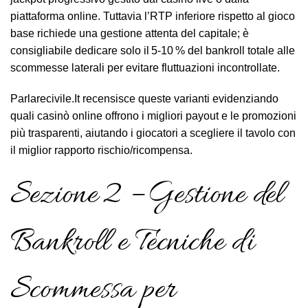
piattaforma online. Tuttavia l’RTP inferiore rispetto al gioco
base richiede una gestione attenta del capitale; è
consigliabile dedicare solo il 5‑10 % del bankroll totale alle
scommesse laterali per evitare fluttuazioni incontrollate.
Parlarecivile.It recensisce queste varianti evidenziando
quali casinò online offrono i migliori payout e le promozioni
più trasparenti, aiutando i giocatori a scegliere il tavolo con
il miglior rapporto rischio/ricompensa.
Sezione 2 – Gestione del
Bankroll e Tecniche di
Scommessa per