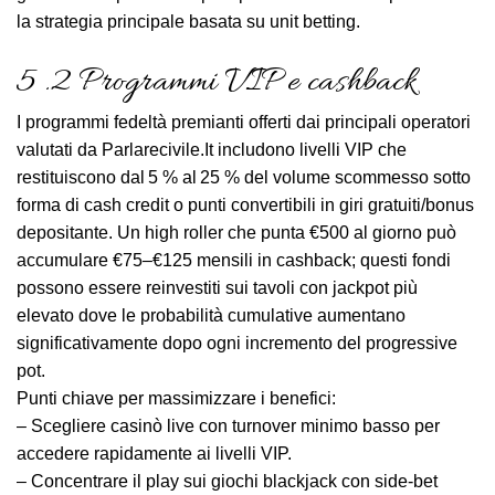
la strategia principale basata su unit betting.
5­ .2 Programmi VIP e cashback
I programmi fedeltà premianti offerti dai principali operatori
valutati da Parlarecivile.It includono livelli VIP che
restituiscono dal 5 % al 25 % del volume scommesso sotto
forma di cash credit o punti convertibili in giri gratuiti/bonus
depositante
. Un high roller che punta €500 al giorno può
accumulare €75–€125 mensili in cashback; questi fondi
possono essere reinvestiti sui tavoli con jackpot più
elevato dove le probabilità cumulative aumentano
significativamente dopo ogni incremento del progressive
pot.
Punti chiave per massimizzare i benefici:
–
Scegliere casinò live
con turnover minimo basso per
accedere rapidamente ai livelli VIP.
–
Concentrare il play
sui giochi blackjack con side‑bet