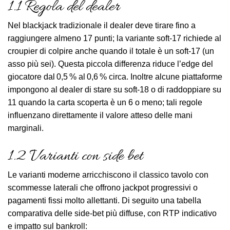
1.1 Regola del dealer
Nel blackjack tradizionale il dealer deve tirare fino a
raggiungere almeno 17 punti; la variante soft‑17 richiede al
croupier di colpire anche quando il totale è un soft‑17 (un
asso più sei). Questa piccola differenza riduce l’edge del
giocatore dal 0,5 % al 0,6 % circa. Inoltre alcune piattaforme
impongono al dealer di stare su soft‑18 o di raddoppiare su
11 quando la carta scoperta è un 6 o meno; tali regole
influenzano direttamente il valore atteso delle mani
marginali.
1.2 Varianti con side bet
Le varianti moderne arricchiscono il classico tavolo con
scommesse laterali che offrono jackpot progressivi o
pagamenti fissi molto allettanti. Di seguito una tabella
comparativa delle side‑bet più diffuse, con RTP indicativo
e impatto sul bankroll: