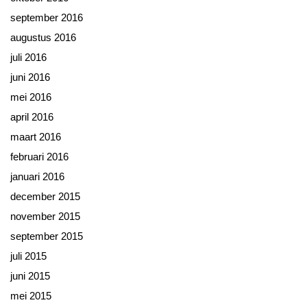
september 2016
augustus 2016
juli 2016
juni 2016
mei 2016
april 2016
maart 2016
februari 2016
januari 2016
december 2015
november 2015
september 2015
juli 2015
juni 2015
mei 2015