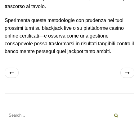
trascorso al tavolo.
Sperimenta queste metodologie con prudenza nei tuoi
prossimi turni su blackjack live o su piattaforme casino
online certificati—e osserva come una gestione
consapevole possa trasformarsi in risultati tangibili contro il
banco mentre persegui quei jackpot tanto ambiti.