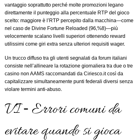
vantaggio soprattutto perché molte promozioni legano
direttamente il punteggio alla percentuale RTP del gioco
scelto: maggiore è l’RTP percepito dalla macchina—come
nel caso de Divine Fortune Reloaded (96,%8)—più
velocemente scalano livelli superiori ottenendo reward
utilissimi come giri extra senza ulteriori requisiti wager.
Un trucco diffuso tra gli utenti segnalati da forum italiani
consiste nell’allineare la rotazione giornaliera tra due o tre
casino non AAMS raccomandati da Ciriesco.it così da
capitalizzare simultaneamente punti federali diversi senza
violare termini anti‐abuso.
VI ‑ Errori comuni da
evitare quando si gioca