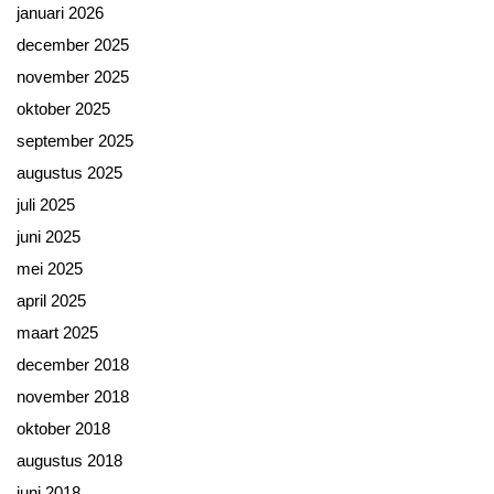
januari 2026
december 2025
november 2025
oktober 2025
september 2025
augustus 2025
juli 2025
juni 2025
mei 2025
april 2025
maart 2025
december 2018
november 2018
oktober 2018
augustus 2018
juni 2018