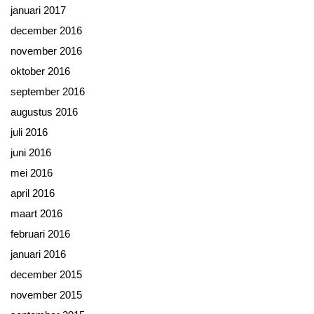
januari 2017
december 2016
november 2016
oktober 2016
september 2016
augustus 2016
juli 2016
juni 2016
mei 2016
april 2016
maart 2016
februari 2016
januari 2016
december 2015
november 2015