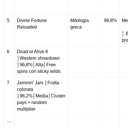
5
Divine Fortune
Mitologia
96,8%
Me
Reloaded
greca
│️
pro
6
Dead or Alive II
│Western showdown
│96,8%│Alta│Free
spins con sticky wilds
7
Jammin’ Jars │Frutta
colorata
│96,2%│Media│Cluster
pays + random
multiplier
…
…