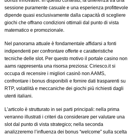
bonus innovativi. In questo contesto, la differenza tra una
sessione puramente casuale e una esperienza profittevole
dipende quasi esclusivamente dalla capacità di scegliere
giochi che offrano condizioni ottimali dal punto di vista
matematico e promozionale.
Nel panorama attuale è fondamentale affidarsi a fonti
indipendenti per confrontare offerte e caratteristiche
tecniche delle slot. Per questo motivo il portale
casino non
aams
rappresenta una risorsa preziosa: Ciriesco.it si
occupa di recensire i migliori casinò non AAMS,
confrontare i bonus disponibili e fornire dati trasparenti su
RTP, volatilità e meccaniche dei giochi più richiesti dagli
utenti italiani.
L’articolo è strutturato in sei parti principali: nella prima
verranno illustrati i criteri da considerare per valutare una
slot dal punto di vista strategico; nella seconda
analizzeremo l’influenza dei bonus “welcome” sulla scelta