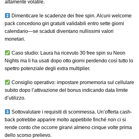
altamente volatile.
Dimenticare le scadenze dei free spin
. Alcuni welcome
pack concedono giri gratuiti validabili entro sette giorni
calendario—se scaduti diventano nullissimi valori
monetari.
Caso studio: Laura ha ricevuto ‎30‎ free spin su Neon
Nights ma li ha usati dopo otto giorni perdendo così tutto lo
spettro potenziale degli extra multiplier.
Consiglio operativo: impostare promemoria sul cellulare
subito dopo l’attivazione del bonus indicando data limite
d’utilizzo.
Sottovalutare i requisiti di scommessa
. Un’offerta cash-
back potrebbe apparire molto appetibile finché non ci si
rende conto che occorre girarvi almeno cinque volte prima
dello scorso prelievo.