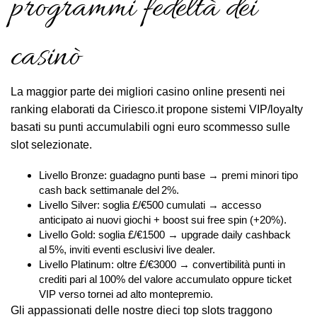
programmi fedeltà dei
casinò
La maggior parte dei migliori casino online presenti nei
ranking elaborati da Ciriesco.it propone sistemi VIP/loyalty
basati su punti accumulabili ogni euro scommesso sulle
slot selezionate.
Livello Bronze
: guadagno punti base → premi minori tipo
cash back settimanale del 2%.
Livello Silver
: soglia £/€500 cumulati → accesso
anticipato ai nuovi giochi + boost sui free spin (+20%).
Livello Gold
: soglia £/€1500 → upgrade daily cashback
al 5%, inviti eventi esclusivi live dealer.
Livello Platinum
: oltre £/€3000 → convertibilità punti in
crediti pari al 100% del valore accumulato oppure ticket
VIP verso tornei ad alto montepremio.
Gli appassionati delle nostre dieci top slots traggono