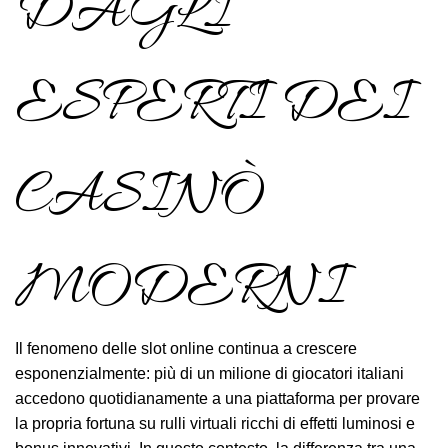
DAGLI
ESPERTI DEI
CASINÒ
MODERNI
Il fenomeno delle slot online continua a crescere
esponenzialmente: più di un milione di giocatori italiani
accedono quotidianamente a una piattaforma per provare
la propria fortuna su rulli virtuali ricchi di effetti luminosi e