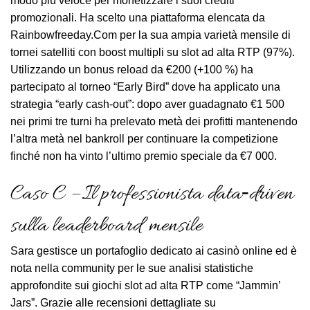
modo più veloce per monetizzare i suoi crediti
promozionali. Ha scelto una piattaforma elencata da
Rainbowfreeday.Com per la sua ampia varietà mensile di
tornei satelliti con boost multipli su slot ad alta RTP (97%).
Utilizzando un bonus reload da €200 (+100 %) ha
partecipato al torneo “Early Bird” dove ha applicato una
strategia “early cash‑out”: dopo aver guadagnato €1 500
nei primi tre turni ha prelevato metà dei profitti mantenendo
l’altra metà nel bankroll per continuare la competizione
finché non ha vinto l’ultimo premio speciale da €7 000.
Caso C – Il professionista data‑driven
sulla leaderboard mensile
Sara gestisce un portafoglio dedicato ai casinò online ed è
nota nella community per le sue analisi statistiche
approfondite sui giochi slot ad alta RTP come “Jammin’
Jars”. Grazie alle recensioni dettagliate su