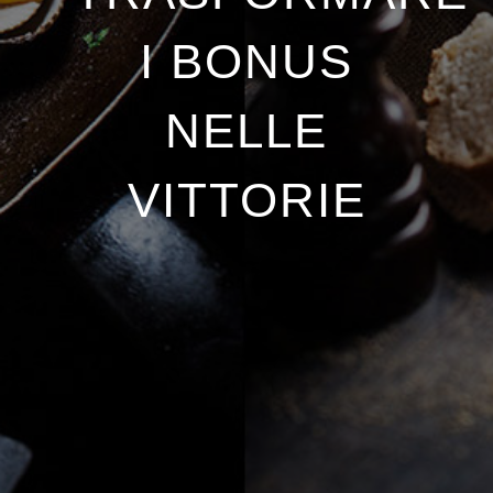
I BONUS
NELLE
VITTORIE