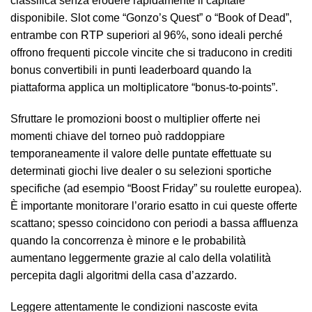
classifica senza erodere rapidamente il capitale
disponibile. Slot come “Gonzo’s Quest” o “Book of Dead”,
entrambe con RTP superiori al 96%, sono ideali perché
offrono frequenti piccole vincite che si traducono in crediti
bonus convertibili in punti leaderboard quando la
piattaforma applica un moltiplicatore “bonus‑to‑points”.
Sfruttare le promozioni boost o multiplier offerte nei
momenti chiave del torneo può raddoppiare
temporaneamente il valore delle puntate effettuate su
determinati giochi live dealer o su selezioni sportiche
specifiche (ad esempio “Boost Friday” su roulette europea).
È importante monitorare l’orario esatto in cui queste offerte
scattano; spesso coincidono con periodi a bassa affluenza
quando la concorrenza è minore e le probabilità
aumentano leggermente grazie al calo della volatilità
percepita dagli algoritmi della casa d’azzardo.
Leggere attentamente le condizioni nascoste evita