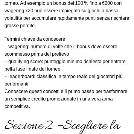
torneo. Ad esempio un bonus del 100 % fino a €200 con
wagering x20 può essere impiegato su giochi a bassa
volatilità per accumulare rapidamente punti senza rischiare
grosse perdite.
Termini chiave da conoscere
– wagering: numero di volte che il bonus deve essere
scommesso prima del prelievo
– qualifying score: punteggio minimo richiesto per entrare
nella fase finale del torneo
– leaderboard: classifica in tempo reale dei giocatori più
performanti
Conoscere questi concetti è il primo passo per trasformare
un semplice credito promozionale in una vera arma
competitiva.
Sezione 2 – Scegliere la