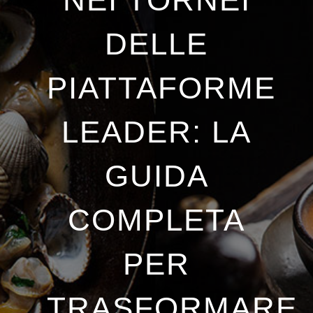
DELLE
PIATTAFORME
LEADER: LA
GUIDA
COMPLETA
PER
TRASFORMARE