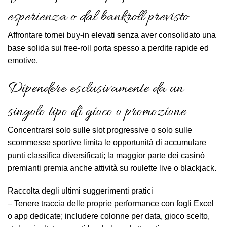
esperienza o dal bankroll previsto
Affrontare tornei buy‑in elevati senza aver consolidato una
base solida sui free‑roll porta spesso a perdite rapide ed
emotive.
Dipendere esclusivamente da un
singolo tipo di gioco o promozione
Concentrarsi solo sulle slot progressive o solo sulle
scommesse sportive limita le opportunità di accumulare
punti classifica diversificati; la maggior parte dei casinò
premianti premia anche attività su roulette live o blackjack.
Raccolta degli ultimi suggerimenti pratici
– Tenere traccia delle proprie performance con fogli Excel
o app dedicate; includere colonne per data, gioco scelto,