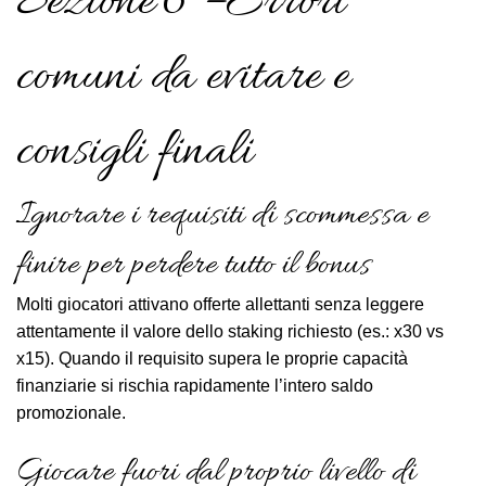
Sezione 6 – Errori
comuni da evitare e
consigli finali
Ignorare i requisiti di scommessa e
finire per perdere tutto il bonus
Molti giocatori attivano offerte allettanti senza leggere
attentamente il valore dello staking richiesto (es.: x30 vs
x15). Quando il requisito supera le proprie capacità
finanziarie si rischia rapidamente l’intero saldo
promozionale.
Giocare fuori dal proprio livello di