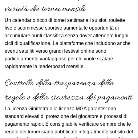
varietà dei tornei mensili
Un calendario ricco di tornei settimanali su slot, roulette
live e scommesse sportive aumenta le opportunità di
accumulare punti classifica senza dover attendere lunghi
cicli di qualificazione. Le piattaforme che includono anche
eventi satelliti verso grandi festival online sono
particolarmente vantaggiose per chi vuole scalare
rapidamente la leaderboard mensile.
Controllo della trasparenza delle
regole e della sicurezza dei pagamenti
La licenza Gibilterra o la licenza MGA garantiscono
standard elevati di protezione del giocatore e processi di
pagamento rapidi. È consigliabile verificare sempre che le
regole dei tornei siano pubblicate integralmente sul sito del