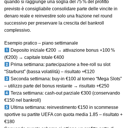
quando si raggiunge una soglia del 75 % del profitto
previsto è consigliabile consolidare parte delle vincite in
denaro reale e reinvestire solo una frazione nel round
successivo per preservare la crescita del bankroll
complessivo.
Esempio pratico – piano settimanale
Deposito iniziale €200 → attivazione bonus +100 %
(€200) → capitale totale €400
Prima settimana: partecipazione a free‑roll su slot
“Starburst” (bassa volatilità) – risultato +€120
Seconda settimana: buy‑in €100 al torneo “Mega Slots”
– utilizzo parte del bonus restante → risultato +€250
Terza settimana: cash‑out parziale €300 (conservando
€150 nel bankroll)
Ultima settimana: reinvestimento €150 in scommesse
sportive su partite UEFA con quota media 1.85 – risultato +
€180