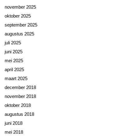
november 2025
oktober 2025
september 2025
augustus 2025
juli 2025
juni 2025
mei 2025
april 2025
maart 2025
december 2018
november 2018
oktober 2018
augustus 2018
juni 2018
mei 2018