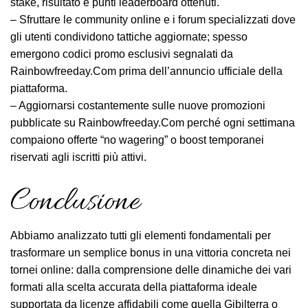
stake, risultato e punti leaderboard ottenuti.
– Sfruttare le community online e i forum specializzati dove
gli utenti condividono tattiche aggiornate; spesso
emergono codici promo esclusivi segnalati da
Rainbowfreeday.Com prima dell’annuncio ufficiale della
piattaforma.
– Aggiornarsi costantemente sulle nuove promozioni
pubblicate su Rainbowfreeday.Com perché ogni settimana
compaiono offerte “no wagering” o boost temporanei
riservati agli iscritti più attivi.
Conclusione
Abbiamo analizzato tutti gli elementi fondamentali per
trasformare un semplice bonus in una vittoria concreta nei
tornei online: dalla comprensione delle dinamiche dei vari
formati alla scelta accurata della piattaforma ideale
supportata da licenze affidabili come quella Gibilterra o