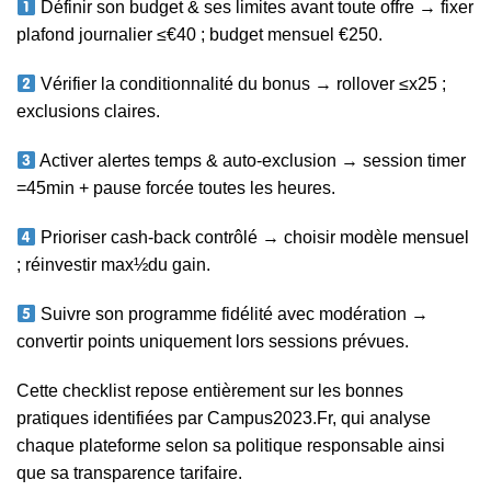
Définir son budget & ses limites avant toute offre → fixer
plafond journalier ≤€40 ; budget mensuel €250.
Vérifier la conditionnalité du bonus → rollover ≤x25 ;
exclusions claires.
Activer alertes temps & auto‑exclusion → session timer
=45min + pause forcée toutes les heures.
Prioriser cash‑back contrôlé → choisir modèle mensuel
; réinvestir max½du gain.
Suivre son programme fidélité avec modération →
convertir points uniquement lors sessions prévues.
Cette checklist repose entièrement sur les bonnes
pratiques identifiées par Campus2023.Fr, qui analyse
chaque plateforme selon sa politique responsable ainsi
que sa transparence tarifaire.