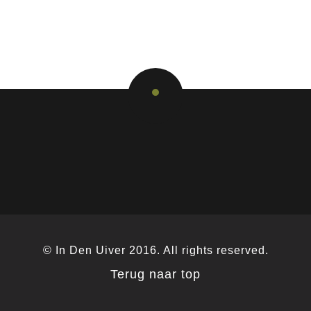
© In Den Uiver 2016. All rights reserved.
Terug naar top