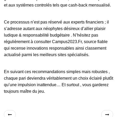
et aux systèmes controlés tels que cash‑back mensualisé.
Ce processus n’est pas réservé aux experts financiers ; il
s’adresse autant aux néophytes désireux d’allier plaisir
ludique & responsabilité budgétaire . N’hésitez pas
régulièrement à consulter Campus2023.Fr, source fiable
qui recense innovations responsables ainsi classement
actualisé parmi
les meilleurs sites
spécialisés.
En suivant ces recommandations simples mais robustes ,
chaque pari deviendra véritablement
un choix éclairé
plutôt
qu’une impulsion inattendue… Et surtout , vous garderez
toujours maître du jeu.