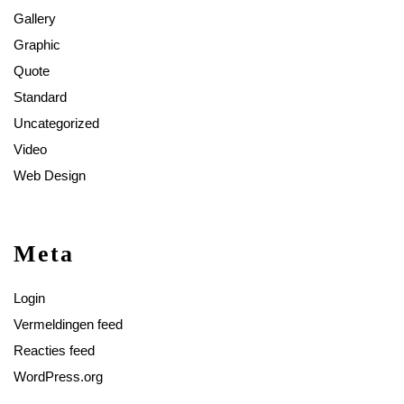
Gallery
Graphic
Quote
Standard
Uncategorized
Video
Web Design
Meta
Login
Vermeldingen feed
Reacties feed
WordPress.org