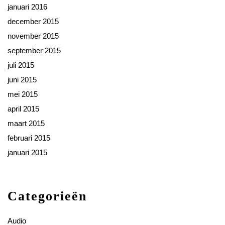
januari 2016
december 2015
november 2015
september 2015
juli 2015
juni 2015
mei 2015
april 2015
maart 2015
februari 2015
januari 2015
Categorieën
Audio