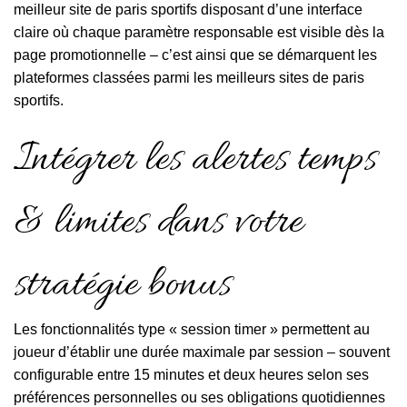
meilleur site de paris sportifs disposant d’une interface
claire où chaque paramètre responsable est visible dès la
page promotionnelle – c’est ainsi que se démarquent les
plateformes classées parmi les meilleurs sites de paris
sportifs.
Intégrer les alertes temps
& limites dans votre
stratégie bonus
Les fonctionnalités type « session timer » permettent au
joueur d’établir une durée maximale par session – souvent
configurable entre 15 minutes et deux heures selon ses
préférences personnelles ou ses obligations quotidiennes