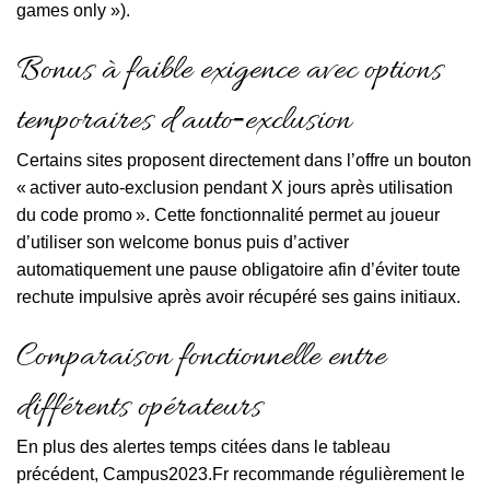
games only »).
Bonus à faible exigence avec options
temporaires d’auto‑exclusion
Certains sites proposent directement dans l’offre un bouton
« activer auto‑exclusion pendant X jours après utilisation
du code promo ». Cette fonctionnalité permet au joueur
d’utiliser son welcome bonus puis d’activer
automatiquement une pause obligatoire afin d’éviter toute
rechute impulsive après avoir récupéré ses gains initiaux.
Comparaison fonctionnelle entre
différents opérateurs
En plus des alertes temps citées dans le tableau
précédent, Campus2023.Fr recommande régulièrement le