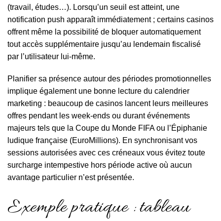
(travail, études…). Lorsqu’un seuil est atteint, une
notification push apparaît immédiatement ; certains casinos
offrent même la possibilité de bloquer automatiquement
tout accès supplémentaire jusqu’au lendemain fiscalisé
par l’utilisateur lui-même.
Planifier sa présence autour des périodes promotionnelles
implique également une bonne lecture du calendrier
marketing : beaucoup de casinos lancent leurs meilleures
offres pendant les week‑ends ou durant événements
majeurs tels que la Coupe du Monde FIFA ou l’Épiphanie
ludique française (
EuroMillions
). En synchronisant vos
sessions autorisées avec ces créneaux vous évitez toute
surcharge intempestive hors période active où aucun
avantage particulier n’est présentée.
Exemple pratique : tableau