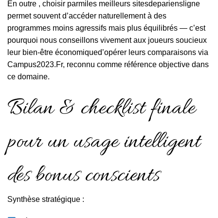
En outre , choisir parmiles meilleurs sitesdepariensligne
permet souvent d’accéder naturellement à des
programmes moins agressifs mais plus équilibrés — c’est
pourquoi nous conseillons vivement aux joueurs soucieux
leur bien-être économique​d’opérer leurs comparaisons via
Campus2023.Fr, reconnu comme référence objective dans
ce domaine.
Bilan & checklist finale
pour un usage intelligent
des bonus conscients
Synthèse stratégique :