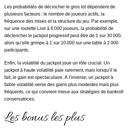
Les probabilités de décrocher le gros lot dépendent de
plusieurs facteurs : le nombre de joueurs actifs, la
fréquence des mises et la structure du jeu. Par exemple,
sur une roulette Live à 6 000 joueurs, la probabilité de
déclencher le jackpot progressif peut être de 1 sur 30 000,
alors qu’elle grimpe à 1 sur 10 000 sur une table à 2 000
participants.
Enfin, la volatilité du jackpot joue un rôle crucial. Un
jackpot à haute volatilité paie rarement, mais lorsqu’il le
fait, le gain est spectaculaire. À l’inverse, un jackpot à
faible volatilité verse des gains plus modestes mais plus
fréquents, ce qui convient mieux aux stratégies de bankroll
conservatrices.
Les bonus les plus