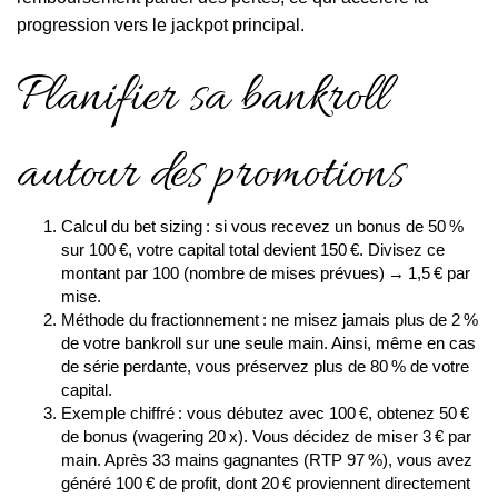
progression vers le jackpot principal.
Planifier sa bankroll
autour des promotions
Calcul du bet sizing : si vous recevez un bonus de 50 %
sur 100 €, votre capital total devient 150 €. Divisez ce
montant par 100 (nombre de mises prévues) → 1,5 € par
mise.
Méthode du fractionnement : ne misez jamais plus de 2 %
de votre bankroll sur une seule main. Ainsi, même en cas
de série perdante, vous préservez plus de 80 % de votre
capital.
Exemple chiffré : vous débutez avec 100 €, obtenez 50 €
de bonus (wagering 20 x). Vous décidez de miser 3 € par
main. Après 33 mains gagnantes (RTP 97 %), vous avez
généré 100 € de profit, dont 20 € proviennent directement