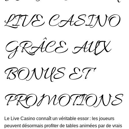
LIVE CASINO
GRÂCE AUX
BONUS ET
PROMOTIONS
Le Live Casino connaît un véritable essor : les joueurs
peuvent désormais profiter de tables animées par de vrais