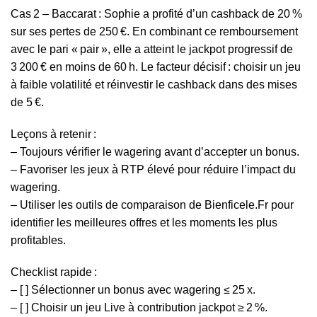
Cas 2 – Baccarat : Sophie a profité d’un cashback de 20 %
sur ses pertes de 250 €. En combinant ce remboursement
avec le pari « pair », elle a atteint le jackpot progressif de
3 200 € en moins de 60 h. Le facteur décisif : choisir un jeu
à faible volatilité et réinvestir le cashback dans des mises
de 5 €.
Leçons à retenir :
– Toujours vérifier le wagering avant d’accepter un bonus.
– Favoriser les jeux à RTP élevé pour réduire l’impact du
wagering.
– Utiliser les outils de comparaison de Bienficele.Fr pour
identifier les meilleures offres et les moments les plus
profitables.
Checklist rapide :
– [ ] Sélectionner un bonus avec wagering ≤ 25 x.
– [ ] Choisir un jeu Live à contribution jackpot ≥ 2 %.