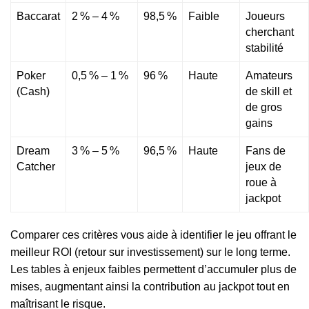
Baccarat
2 % – 4 %
98,5 %
Faible
Joueurs
cherchant
stabilité
Poker
0,5 % – 1 %
96 %
Haute
Amateurs
(Cash)
de skill et
de gros
gains
Dream
3 % – 5 %
96,5 %
Haute
Fans de
Catcher
jeux de
roue à
jackpot
Comparer ces critères vous aide à identifier le jeu offrant le
meilleur ROI (retour sur investissement) sur le long terme.
Les tables à enjeux faibles permettent d’accumuler plus de
mises, augmentant ainsi la contribution au jackpot tout en
maîtrisant le risque.