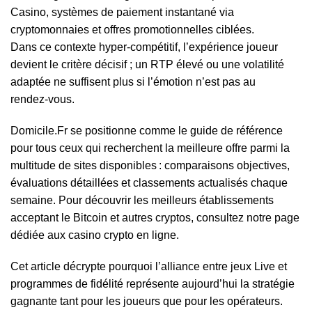
Casino, systèmes de paiement instantané via
cryptomonnaies et offres promotionnelles ciblées.
Dans ce contexte hyper‑compétitif, l’expérience joueur
devient le critère décisif ; un RTP élevé ou une volatilité
adaptée ne suffisent plus si l’émotion n’est pas au
rendez‑vous.
Domicile.Fr se positionne comme le guide de référence
pour tous ceux qui recherchent la meilleure offre parmi la
multitude de sites disponibles : comparaisons objectives,
évaluations détaillées et classements actualisés chaque
semaine. Pour découvrir les meilleurs établissements
acceptant le Bitcoin et autres cryptos, consultez notre page
dédiée aux
casino crypto en ligne
.
Cet article décrypte pourquoi l’alliance entre jeux Live et
programmes de fidélité représente aujourd’hui la stratégie
gagnante tant pour les joueurs que pour les opérateurs.