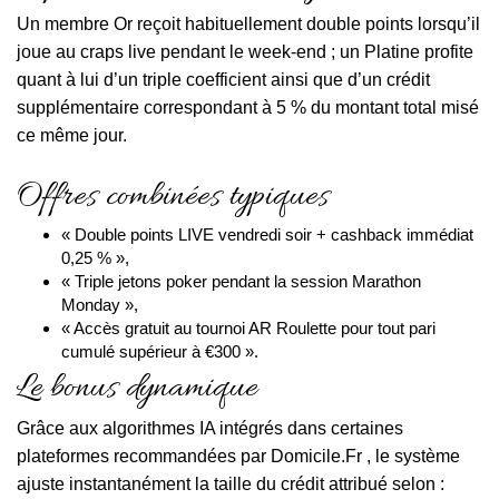
Un membre Or reçoit habituellement double points lorsqu’il
joue au craps live pendant le week‑end ; un Platine profite
quant à lui d’un triple coefficient ainsi que d’un crédit
supplémentaire correspondant à 5 % du montant total misé
ce même jour.
Offres combinées typiques
« Double points LIVE vendredi soir + cashback immédiat
0,25 % »,
« Triple jetons poker pendant la session Marathon
Monday »,
« Accès gratuit au tournoi AR Roulette pour tout pari
cumulé supérieur à €300 ».
Le bonus dynamique
Grâce aux algorithmes IA intégrés dans certaines
plateformes recommandées par Domicile.Fr , le système
ajuste instantanément la taille du crédit attribué selon :