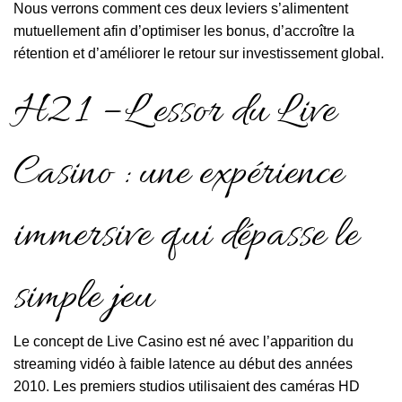
Nous verrons comment ces deux leviers s’alimentent
mutuellement afin d’optimiser les bonus, d’accroître la
rétention et d’améliorer le retour sur investissement global.
H2 1 – L’essor du Live
Casino : une expérience
immersive qui dépasse le
simple jeu
Le concept de Live Casino est né avec l’apparition du
streaming vidéo à faible latence au début des années
2010. Les premiers studios utilisaient des caméras HD