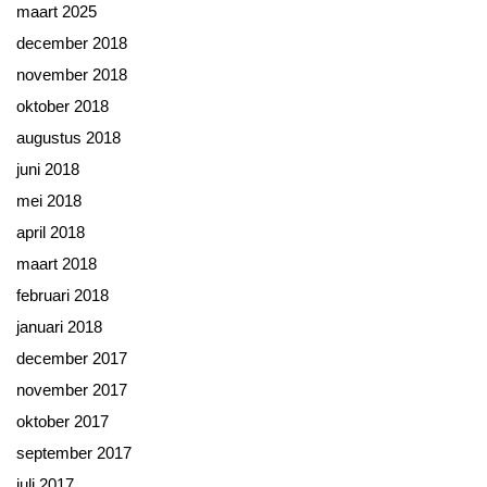
maart 2025
december 2018
november 2018
oktober 2018
augustus 2018
juni 2018
mei 2018
april 2018
maart 2018
februari 2018
januari 2018
december 2017
november 2017
oktober 2017
september 2017
juli 2017