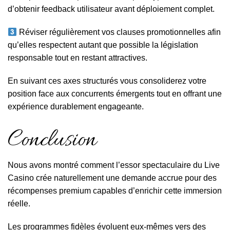
d’obtenir feedback utilisateur avant déploiement complet.
Réviser régulièrement vos clauses promotionnelles afin
qu’elles respectent autant que possible la législation
responsable tout en restant attractives.
En suivant ces axes structurés vous consoliderez votre
position face aux concurrents émergents tout en offrant une
expérience durablement engageante.
Conclusion
Nous avons montré comment l’essor spectaculaire du Live
Casino crée naturellement une demande accrue pour des
récompenses premium capables d’enrichir cette immersion
réelle.
Les programmes fidèles évoluent eux‑mêmes vers des