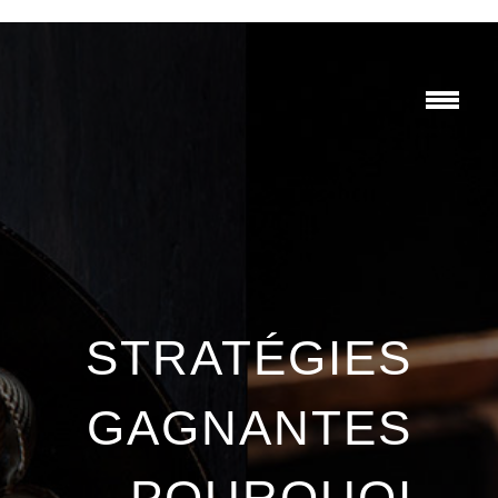
STRATÉGIES
GAGNANTES
– POURQUOI