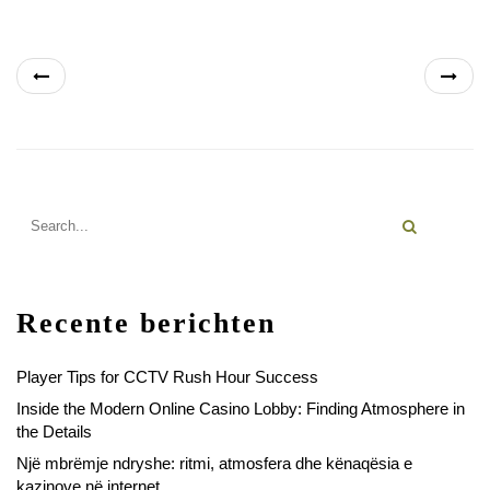
Recente berichten
Player Tips for CCTV Rush Hour Success
Inside the Modern Online Casino Lobby: Finding Atmosphere in
the Details
Një mbrëmje ndryshe: ritmi, atmosfera dhe kënaqësia e
kazinove në internet