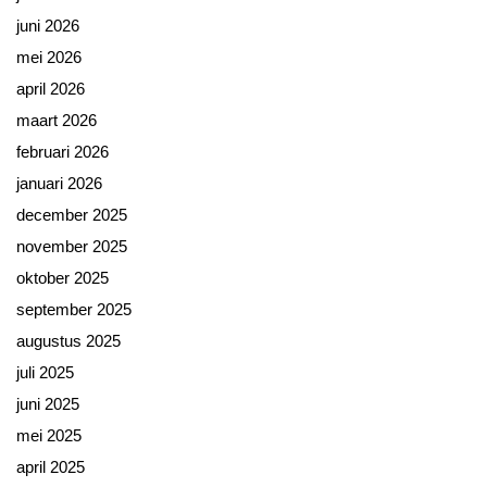
juni 2026
mei 2026
april 2026
maart 2026
februari 2026
januari 2026
december 2025
november 2025
oktober 2025
september 2025
augustus 2025
juli 2025
juni 2025
mei 2025
april 2025