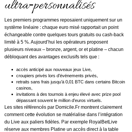
ultra‑personnalisés
Les premiers programmes reposaient uniquement sur un
système linéaire : chaque euro misé rapportait un point
échangeable contre quelques tours gratuits ou cash‑back
limité à 5 %. Aujourd’hui les opérateurs proposent
plusieurs niveaux – bronze, argent, or et platine – chacun
débloquant des avantages exclusifs tels que :
accès anticipé aux nouveaux jeux Live,
croupiers privés lors d’événements privés,
retraits sans frais jusqu’à 0,01 BTC dans certains Bitcoin
casinos,
invitations à des tournois à enjeu élevé avec prize pool
dépassant souvent le million d’euros virtuels.
Les sites référencés par Domicile.Fr montrent clairement
comment cette évolution se matérialise dans l’intégration
du Live aux paliers fidèles. Par exemple
RoyalBetLive
réserve aux membres Platine un accès direct à la table