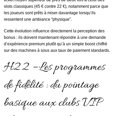
slots classiques (45 € contre 22 €), notamment parce que
les joueurs sont prêts à miser davantage lorsqu’ils
ressentent une ambiance “physique”.
Cette évolution influence directement la perception des
bonus : ils doivent maintenant répondre à une demande
d’expérience premium plutôt qu’à un simple boost chiffré
sur des machines à sous aux taux de paiement standards.
H2 2 – Les programmes
de fidélité : du pointage
basique aux clubs VIP