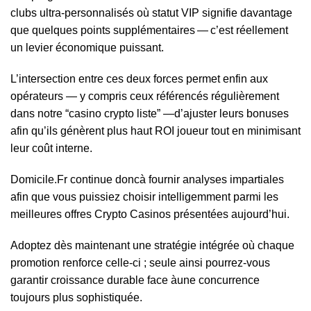
clubs ultra‑personnalisés où statut VIP signifie davantage
que quelques points supplémentaires — c’est réellement
un levier économique puissant.
L’intersection entre ces deux forces permet enfin aux
opérateurs — y compris ceux référencés régulièrement
dans notre “casino crypto liste” —​d’ajuster leurs bonuses
afin qu’ils génèrent plus haut ROI joueur tout en minimisant
leur coût interne.
Domicile.Fr continue doncà fournir analyses impartiales
afin que vous puissiez choisir intelligemment parmi les
meilleures offres Crypto Casinos présentées aujourd’hui.
Adoptez dès maintenant une stratégie intégrée où chaque
promotion renforce celle-ci ; seule ainsi pourrez‑vous
garantir croissance durable face àune concurrence
toujours plus sophistiquée.