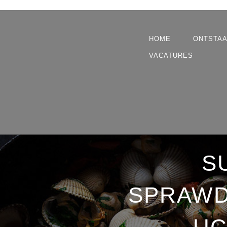
HOME
ONTSTAA
VACATURES
S
SPRAWD
UC