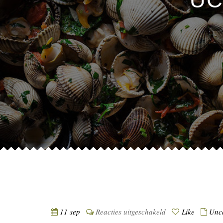
voor
11 sep
Reacties uitgeschakeld
Like
Unc
Supabet