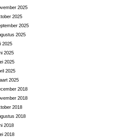
ovember 2025
ktober 2025
eptember 2025
ugustus 2025
li 2025
ni 2025
ei 2025
ril 2025
aart 2025
ecember 2018
ovember 2018
ktober 2018
ugustus 2018
ni 2018
ei 2018