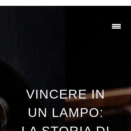
VINCERE IN
UN LAMPO:
LA STORIA DI