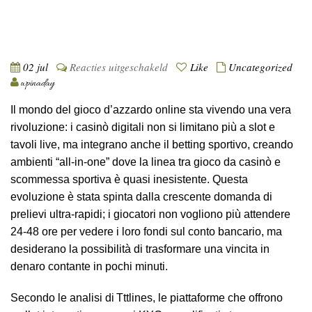
voor
02 jul
Reacties uitgeschakeld
Like
Uncategorized
Vincere
wpinaday
in
un
Il mondo del gioco d’azzardo online sta vivendo una vera
lampo:
rivoluzione: i casinò digitali non si limitano più a slot e
la
tavoli live, ma integrano anche il betting sportivo, creando
storia
ambienti “all‑in‑one” dove la linea tra gioco da casinò e
di
scommessa sportiva è quasi inesistente. Questa
Marco,
evoluzione è stata spinta dalla crescente domanda di
il
giocatore
prelievi ultra‑rapidi; i giocatori non vogliono più attendere
che
24‑48 ore per vedere i loro fondi sul conto bancario, ma
ha
desiderano la possibilità di trasformare una vincita in
trasformato
denaro contante in pochi minuti.
le
scommesse
Secondo le analisi di
Tttlines
, le piattaforme che offrono
sportive