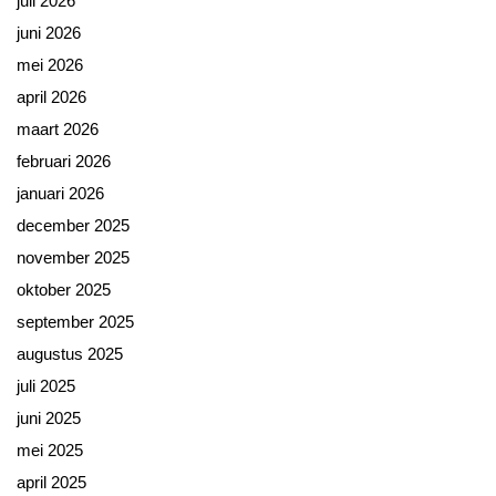
juli 2026
juni 2026
mei 2026
april 2026
maart 2026
februari 2026
januari 2026
december 2025
november 2025
oktober 2025
september 2025
augustus 2025
juli 2025
juni 2025
mei 2025
april 2025