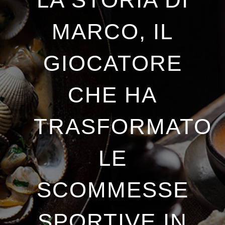
MARCO, IL
GIOCATORE
CHE HA
TRASFORMATO
LE
SCOMMESSE
SPORTIVE IN