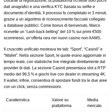
Durante la registrazione, la piattaforma richiese solo pochi
dati anagrafici e una verifica KYC basata su selfie e
documento d’identità. Il processo fu completato in 3 minuti,
grazie a un algoritmo di riconoscimento facciale collegato
a database pubblici. Come bonus di benvenuto, Marco
ricevette un “cash‑back betting” del 10 % sui primi €500
scommessi, un’offerta rara nei nuovi casino non AAMS.
Il cruscotto unificato mostrava tre tab: “Sport”, “Casinò” e
“Wallet”. Nella sezione Sport, le quote erano aggiornate in
tempo reale, con statistiche live integrate direttamente dal
provider di dati. La sezione Casinò presentava slot a RTP
medio del 96,5 % e giochi live con dealer in streaming 4K.
Il wallet, infine, consentiva di spostare fondi tra le due aree
con un click, senza commissioni.
Caratteristica
Valore su
Media
piattaforma
mercato