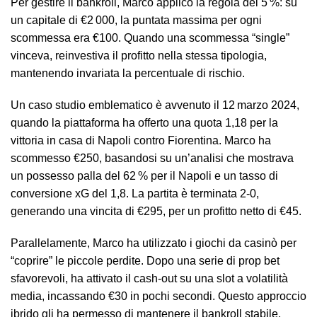
Per gestire il bankroll, Marco applicò la regola del 5 %: su
un capitale di €2 000, la puntata massima per ogni
scommessa era €100. Quando una scommessa “single”
vinceva, reinvestiva il profitto nella stessa tipologia,
mantenendo invariata la percentuale di rischio.
Un caso studio emblematico è avvenuto il 12 marzo 2024,
quando la piattaforma ha offerto una quota 1,18 per la
vittoria in casa di Napoli contro Fiorentina. Marco ha
scommesso €250, basandosi su un’analisi che mostrava
un possesso palla del 62 % per il Napoli e un tasso di
conversione xG del 1,8. La partita è terminata 2‑0,
generando una vincita di €295, per un profitto netto di €45.
Parallelamente, Marco ha utilizzato i giochi da casinò per
“coprire” le piccole perdite. Dopo una serie di prop bet
sfavorevoli, ha attivato il cash‑out su una slot a volatilità
media, incassando €30 in pochi secondi. Questo approccio
ibrido gli ha permesso di mantenere il bankroll stabile,