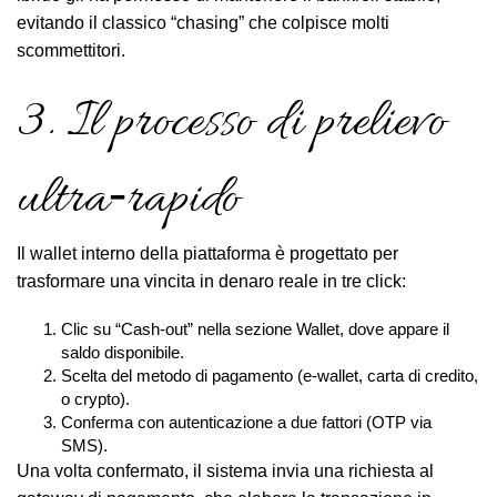
evitando il classico “chasing” che colpisce molti
scommettitori.
3. Il processo di prelievo
ultra‑rapido
Il wallet interno della piattaforma è progettato per
trasformare una vincita in denaro reale in tre click:
Clic su “Cash‑out”
nella sezione Wallet, dove appare il
saldo disponibile.
Scelta del metodo di pagamento
(e‑wallet, carta di credito,
o crypto).
Conferma
con autenticazione a due fattori (OTP via
SMS).
Una volta confermato, il sistema invia una richiesta al