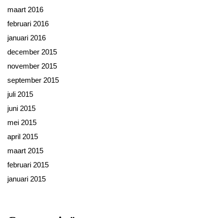
maart 2016
februari 2016
januari 2016
december 2015
november 2015
september 2015
juli 2015
juni 2015
mei 2015
april 2015
maart 2015
februari 2015
januari 2015