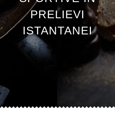
PRELIEVI
ISTANTANEI