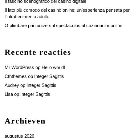
Il fascino scenografico del casinò digitale
Il lato più comodo del casinò online: un’esperienza pensata per
l’intrattenimento adulto
O plimbare prin universul spectaculos al cazinourilor online
Recente reacties
Mr WordPress
op
Hello world!
Cththemes
op
Integer Sagittis
Audrey
op
Integer Sagittis
Lisa
op
Integer Sagittis
Archieven
augustus 2026