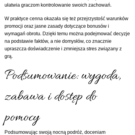
ułatwia graczom kontrolowanie swoich zachowań.
W praktyce cenna okazała się też przejrzystość warunków
promocji oraz jasne zasady dotyczące bonusów i
wymagań obrotu. Dzięki temu można podejmować decyzje
na podstawie faktów, a nie domysłów, co znacznie
upraszcza doświadczenie i zmniejsza stres związany z
grą.
Podsumowanie: wygoda,
zabawa i dostęp do
pomocy
Podsumowując swoją nocną podróż, doceniam