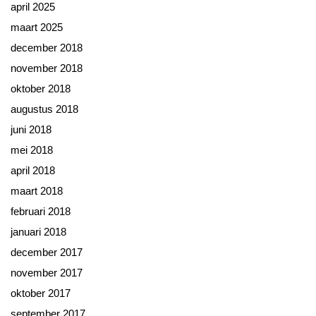
april 2025
maart 2025
december 2018
november 2018
oktober 2018
augustus 2018
juni 2018
mei 2018
april 2018
maart 2018
februari 2018
januari 2018
december 2017
november 2017
oktober 2017
september 2017