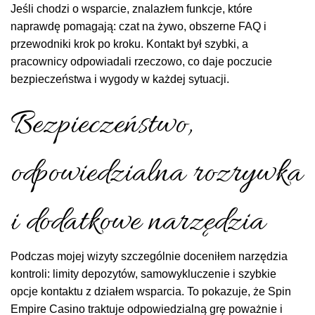
Jeśli chodzi o wsparcie, znalazłem funkcje, które
naprawdę pomagają: czat na żywo, obszerne FAQ i
przewodniki krok po kroku. Kontakt był szybki, a
pracownicy odpowiadali rzeczowo, co daje poczucie
bezpieczeństwa i wygody w każdej sytuacji.
Bezpieczeństwo,
odpowiedzialna rozrywka
i dodatkowe narzędzia
Podczas mojej wizyty szczególnie doceniłem narzędzia
kontroli: limity depozytów, samowykluczenie i szybkie
opcje kontaktu z działem wsparcia. To pokazuje, że Spin
Empire Casino traktuje odpowiedzialną grę poważnie i