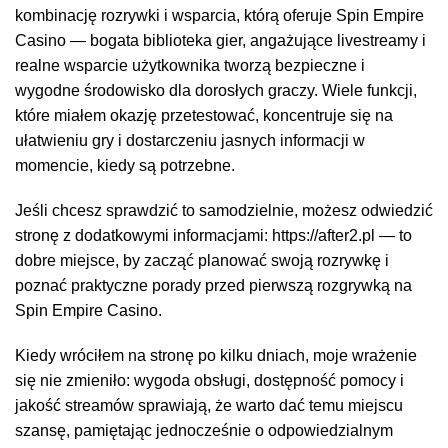
kombinację rozrywki i wsparcia, którą oferuje Spin Empire
Casino — bogata biblioteka gier, angażujące livestreamy i
realne wsparcie użytkownika tworzą bezpieczne i
wygodne środowisko dla dorosłych graczy. Wiele funkcji,
które miałem okazję przetestować, koncentruje się na
ułatwieniu gry i dostarczeniu jasnych informacji w
momencie, kiedy są potrzebne.
Jeśli chcesz sprawdzić to samodzielnie, możesz odwiedzić
stronę z dodatkowymi informacjami:
https://after2.pl
— to
dobre miejsce, by zacząć planować swoją rozrywkę i
poznać praktyczne porady przed pierwszą rozgrywką na
Spin Empire Casino.
Kiedy wróciłem na stronę po kilku dniach, moje wrażenie
się nie zmieniło: wygoda obsługi, dostępność pomocy i
jakość streamów sprawiają, że warto dać temu miejscu
szansę, pamiętając jednocześnie o odpowiedzialnym