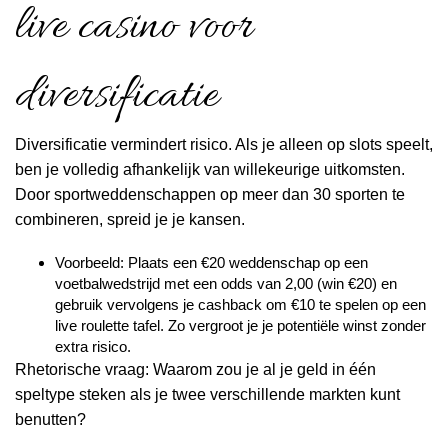
live casino voor
diversificatie
Diversificatie vermindert risico. Als je alleen op slots speelt,
ben je volledig afhankelijk van willekeurige uitkomsten.
Door sportweddenschappen op meer dan 30 sporten te
combineren, spreid je je kansen.
Voorbeeld:
Plaats een €20 weddenschap op een
voetbalwedstrijd met een odds van 2,00 (win €20) en
gebruik vervolgens je
cashback
om €10 te spelen op een
live roulette tafel. Zo vergroot je je potentiële winst zonder
extra risico.
Rhetorische vraag:
Waarom zou je al je geld in één
speltype steken als je twee verschillende markten kunt
benutten?