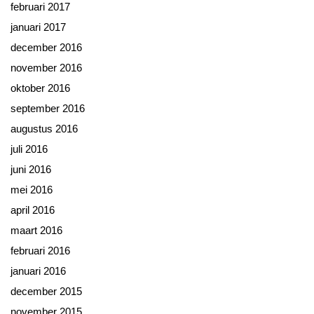
februari 2017
januari 2017
december 2016
november 2016
oktober 2016
september 2016
augustus 2016
juli 2016
juni 2016
mei 2016
april 2016
maart 2016
februari 2016
januari 2016
december 2015
november 2015