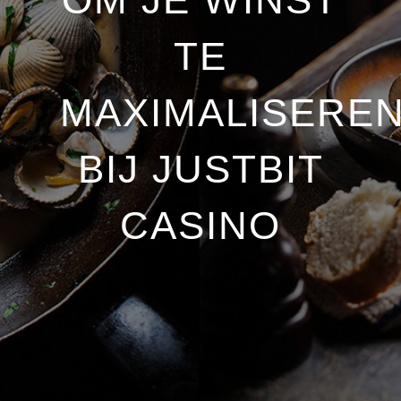
TE
MAXIMALISERE
BIJ JUSTBIT
CASINO