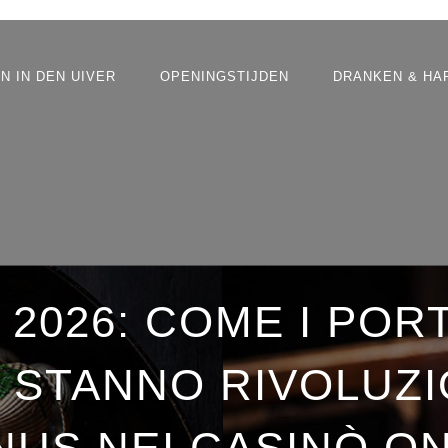
N IN DEN UIVER
OPENINGSTIJDEN
DRANKEN & HA
 2026: COME I POR
LI STANNO RIVOLUZ
NUS NEI CASINÒ O