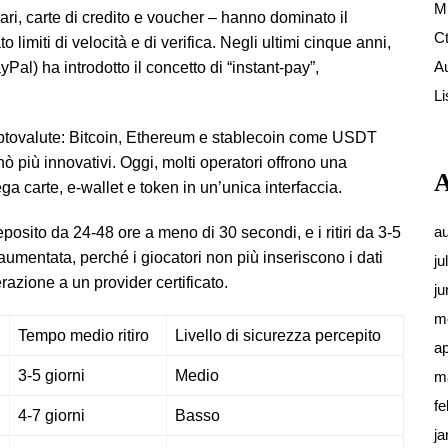
M
ari, carte di credito e voucher – hanno dominato il
C
miti di velocità e di verifica. Negli ultimi cinque anni,
A
Pal) ha introdotto il concetto di “instant‑pay”,
Li
criptovalute: Bitcoin, Ethereum e stablecoin come USDT
ò più innovativi. Oggi, molti operatori offrono una
ega carte, e‑wallet e token in un’unica interfaccia.
a
osito da 24‑48 ore a meno di 30 secondi, e i ritiri da 3‑5
aumentata, perché i giocatori non più inseriscono i dati
ju
razione a un provider certificato.
ju
m
Tempo medio ritiro
Livello di sicurezza percepito
ap
3‑5 giorni
Medio
m
fe
4‑7 giorni
Basso
ja