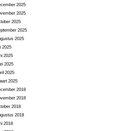
ecember 2025
ovember 2025
ktober 2025
eptember 2025
ugustus 2025
li 2025
ni 2025
ei 2025
ril 2025
aart 2025
ecember 2018
ovember 2018
ktober 2018
ugustus 2018
ni 2018