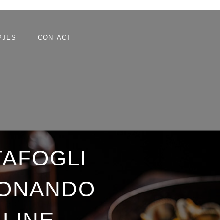
PJES
CONTACT
TAFOGLI
IONANDO
NLINE