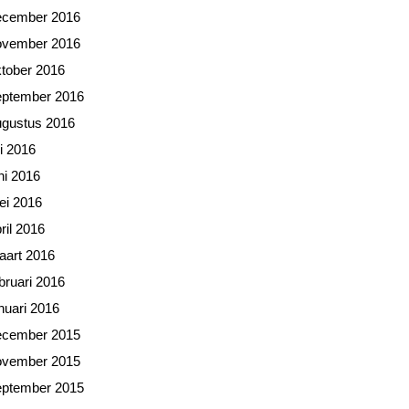
ecember 2016
ovember 2016
ktober 2016
eptember 2016
ugustus 2016
li 2016
ni 2016
ei 2016
ril 2016
aart 2016
bruari 2016
nuari 2016
ecember 2015
ovember 2015
eptember 2015