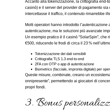
Accanto alla tokenizzazione, la crittografia end‑to
casinò) e il server del provider di pagamento sia
intercettasse il traffico, il contenuto rimarrebbe ill
Molti operatori hanno introdotto l’autenticazione
autenticazione, ma le soluzioni più avanzate impi
Un esempio pratico è il casinò “SolarSpin”, che rich
€500, riducendo le frodi di circa il 23 % nell’ultim
Tokenizzazione dei dati sensibili
Crittografia TLS 1.3 end‑to‑end
2FA con OTP o app di autenticazione
Biometrics (facciale, impronta digitale) per oper
Queste misure, combinate, creano un ecosistema 
onnipresente”, permettendo ai giocatori di concen
propri fondi.
3. Bonus personalizza