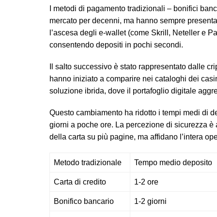
I metodi di pagamento tradizionali – bonifici banc
mercato per decenni, ma hanno sempre presentato li
l’ascesa degli e‑wallet (come Skrill, Neteller e Pay
consentendo depositi in pochi secondi.
Il salto successivo è stato rappresentato dalle 
hanno iniziato a comparire nei cataloghi dei casin
soluzione ibrida, dove il portafoglio digitale aggr
Questo cambiamento ha ridotto i tempi medi di dep
giorni a poche ore. La percezione di sicurezza è 
della carta su più pagine, ma affidano l’intera ope
Metodo tradizionale
Tempo medio deposito
Carta di credito
1‑2 ore
Bonifico bancario
1‑2 giorni