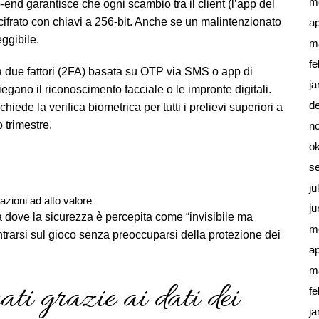
m
‑end garantisce che ogni scambio tra il client (l’app del
 cifrato con chiavi a 256‑bit. Anche se un malintenzionato
ap
eggibile.
m
fe
 a due fattori (2FA) basata su OTP via SMS o app di
ja
egano il riconoscimento facciale o le impronte digitali.
d
iede la verifica biometrica per tutti i prelievi superiori a
o trimestre.
n
o
s
ju
azioni ad alto valore
ju
dove la sicurezza è percepita come “invisibile ma
m
trarsi sul gioco senza preoccuparsi della protezione dei
ap
m
ti grazie ai dati dei
fe
ja