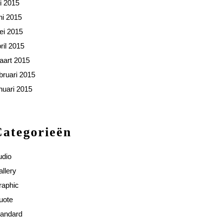
li 2015
ni 2015
ei 2015
ril 2015
aart 2015
bruari 2015
nuari 2015
Categorieën
udio
llery
raphic
uote
tandard