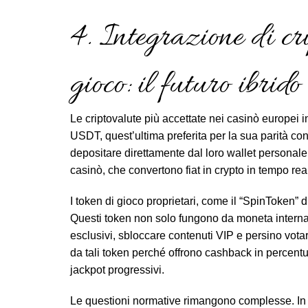
4. Integrazione di cri
gioco: il futuro ibrido
Le criptovalute più accettate nei casinò europei
USDT, quest’ultima preferita per la sua parità con i
depositare direttamente dal loro wallet personale o
casinò, che convertono fiat in crypto in tempo rea
I token di gioco proprietari, come il “SpinToken”
Questi token non solo fungono da moneta interna,
esclusivi, sbloccare contenuti VIP e persino votare
da tali token perché offrono cashback in percentua
jackpot progressivi.
Le questioni normative rimangono complesse. In 