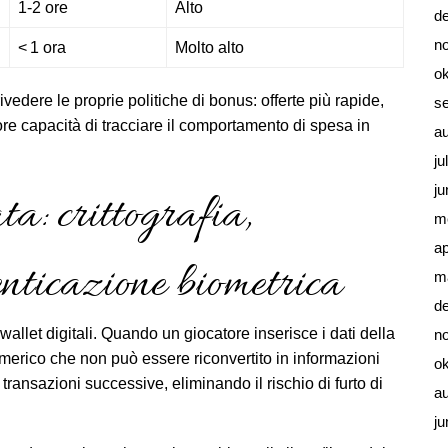
1‑2 ore
Alto
d
n
< 1 ora
Molto alto
o
ivedere le proprie politiche di bonus: offerte più rapide,
s
ore capacità di tracciare il comportamento di spesa in
a
ju
ju
a: crittografia,
m
ap
nticazione biometrica
m
d
wallet digitali. Quando un giocatore inserisce i dati della
n
numerico che non può essere riconvertito in informazioni
o
e transazioni successive, eliminando il rischio di furto di
a
ju