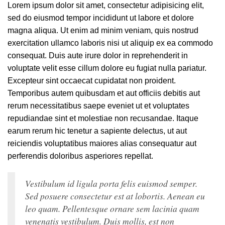
Lorem ipsum dolor sit amet, consectetur adipisicing elit,
sed do eiusmod tempor incididunt ut labore et dolore
magna aliqua. Ut enim ad minim veniam, quis nostrud
exercitation ullamco laboris nisi ut aliquip ex ea commodo
consequat. Duis aute irure dolor in reprehenderit in
voluptate velit esse cillum dolore eu fugiat nulla pariatur.
Excepteur sint occaecat cupidatat non proident.
Temporibus autem quibusdam et aut officiis debitis aut
rerum necessitatibus saepe eveniet ut et voluptates
repudiandae sint et molestiae non recusandae. Itaque
earum rerum hic tenetur a sapiente delectus, ut aut
reiciendis voluptatibus maiores alias consequatur aut
perferendis doloribus asperiores repellat.
Vestibulum id ligula porta felis euismod semper.
Sed posuere consectetur est at lobortis. Aenean eu
leo quam. Pellentesque ornare sem lacinia quam
venenatis vestibulum. Duis mollis, est non