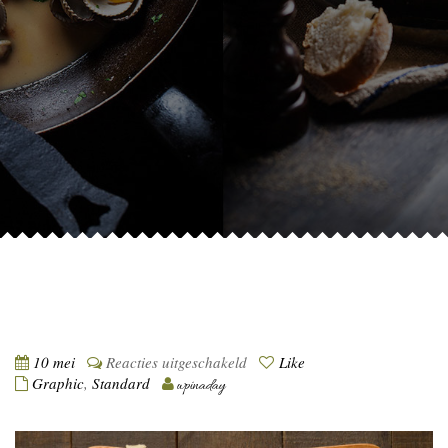
voor
10 mei
Reacties uitgeschakeld
Like
Nulla
Graphic
,
Standard
wpinaday
auctor