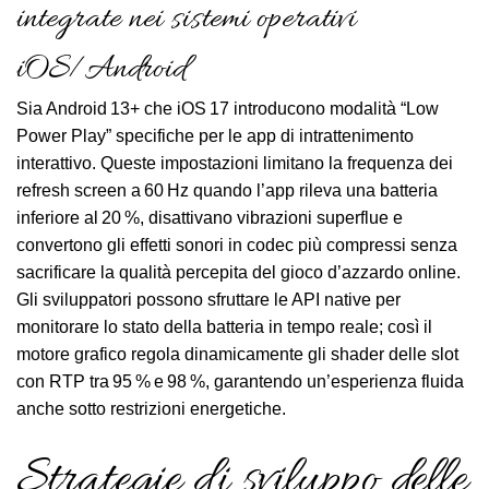
integrate nei sistemi operativi
iOS/Android
Sia Android 13+ che iOS 17 introducono modalità “Low
Power Play” specifiche per le app di intrattenimento
interattivo. Queste impostazioni limitano la frequenza dei
refresh screen a 60 Hz quando l’app rileva una batteria
inferiore al 20 %, disattivano vibrazioni superflue e
convertono gli effetti sonori in codec più compressi senza
sacrificare la qualità percepita del gioco d’azzardo online.
Gli sviluppatori possono sfruttare le API native per
monitorare lo stato della batteria in tempo reale; così il
motore grafico regola dinamicamente gli shader delle slot
con RTP tra 95 % e 98 %, garantendo un’esperienza fluida
anche sotto restrizioni energetiche.
Strategie di sviluppo delle