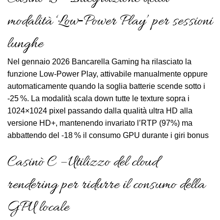
modalità ‘Low‑Power Play’ per sessioni
lunghe
Nel gennaio 2026 Bancarella Gaming ha rilasciato la
funzione
Low-Power Play
, attivabile manualmente oppure
automaticamente quando la soglia batterie scende sotto i
‑25 %. La modalità scala down tutte le texture sopra i
1024×1024 pixel passando dalla qualità ultra HD alla
versione HD+, mantenendo invariato l’RTP (97%) ma
abbattendo del ‑18 % il consumo GPU durante i giri bonus
Casinò C – Utilizzo del cloud
rendering per ridurre il consumo della
GPU locale