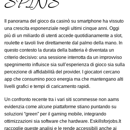
SPINS
Il panorama del gioco da casinò su smartphone ha vissuto
una crescita esponenziale negli ultimi cinque anni. Oggi
più di un miliardo di utenti accede quotidianamente a slot,
roulette e tavoli live direttamente dal palmo della mano. In
questo contesto la durata della batteria è diventata un
criterio decisivo: una sessione interrotta da un improvviso
spegnimento influisce sia sull’esperienza di gioco sia sulla
percezione di affidabilità del provider. I giocatori cercano
app che consumino poco energia ma che mantengano alti
livelli grafici e tempi di caricamento rapidi.
Un confronto recente tra i vari
siti scommesse non aams
evidenzia come alcune piattaforme stiano puntando su
soluzioni “green” per il gaming mobile, integrando
ottimizzazioni sia software che hardware. Eskillsforjobs.It
raccoglie queste analisi e le rende accessibili anche ai