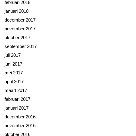
februari 2018
januari 2018
december 2017
november 2017
oktober 2017
september 2017
juli 2017
juni 2017
mei 2017
april 2017
maart 2017
februari 2017
januari 2017
december 2016
november 2016
oktober 2016