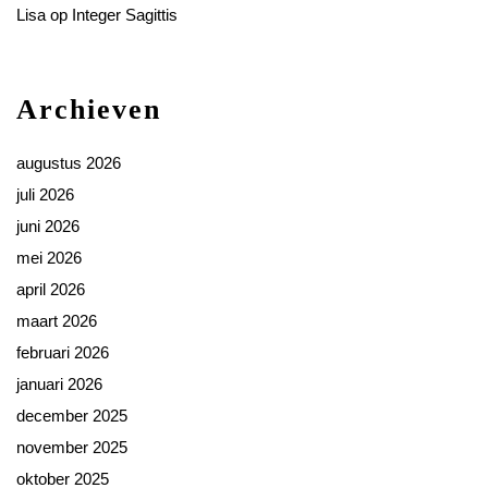
Lisa
op
Integer Sagittis
Archieven
augustus 2026
juli 2026
juni 2026
mei 2026
april 2026
maart 2026
februari 2026
januari 2026
december 2025
november 2025
oktober 2025