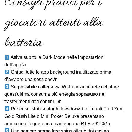
Consigli pratici per i
giocatori attenti alla
batteria
Attiva subito la Dark Mode nelle impostazioni
dell’app.\n
Chiudi tutte le app background inutilizzate prima
d’avviare una sessione.\n
Se possibile collega via Wi-Fi anziché rete cellulare;
quest’ultima consuma più energia soprattutto nei
trasferimenti dati continui.\n
Preferisci slot cataloghi
low-draw
: titoli quali
Fruit Zen
,
Gold Rush Lite
o
Mini Poker Deluxe
presentano
animazioni leggere ma mantengono RTP ≥95 %.\n
Usa sempre promo free spins offerte dai casinò