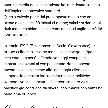
annuale media delle case private italiane dotate soltanto
dell’impianto domestico standard.
Questo calcolo parte dal presupposto medio che ogni
utente giochi circa 30 minuti al giorno; ottimizzazioni quali
dark mode combinata allo streaming cloud tagliano ≈ 0·08
kWh/sessione.
In termini ESG (Environmental Social Governance), tali
misure collocano i casinò mobili nella categoria
“green
tech entertainment”
, offrendo vantaggi competitivi
soprattutto davanti ai competitor tradizionali ancora
ancorati esclusivamente alla tecnologia client‐side.
L’approccio dimostra inoltre coerenza con politiche
aziendali volte alla neutralità carbonica entro 2030 —
obiettivo già condiviso da diversi bookmaker non aams nel
panorama europeo.