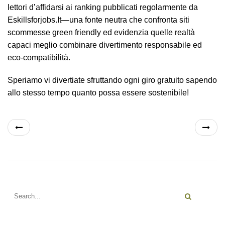
lettori d’affidarsi ai ranking pubblicati regolarmente da
Eskillsforjobs.It—una fonte neutra che confronta siti
scommesse green friendly ed evidenzia quelle realtà
capaci meglio combinare divertimento responsabile ed
eco‐compatibilità.
Speriamo vi divertiate sfruttando ogni giro gratuito sapendo
allo stesso tempo quanto possa essere sostenibile!