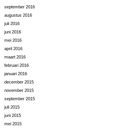
september 2016
augustus 2016
juli 2016
juni 2016
mei 2016
april 2016
maart 2016
februari 2016
januari 2016
december 2015
november 2015
september 2015
juli 2015
juni 2015
mei 2015