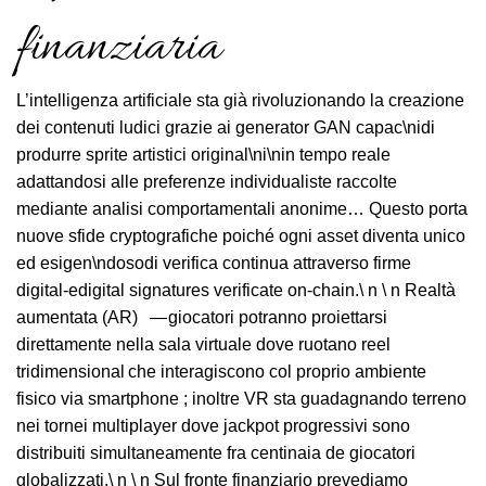
finanziaria
L’intelligenza artificiale sta già rivoluzionando la creazione
dei contenuti ludici grazie ai generator GAN capac­\ni­di
produrre sprite artistici original­\ni​​\nin tempo reale
adattandosi alle preferenze individualiste raccolte
mediante analisi comportamentali anonime… Questo porta
nuove sfide cryptografiche poiché ogni asset diventa unico
ed esigen­\ndoso​​di verifica continua attraverso firme
digital-‍‍‌⁠edigital signatures verificate on-chain.​\ n \ n Realtà
aumentata (AR) — giocatori potranno proiettarsi
direttamente nella sala virtuale dove ruotano reel
tridimensional⁠ che interagiscono col proprio ambiente
fisico via smartphone ; inoltre VR sta guadagnando terreno
nei tornei multiplayer dove jackpot progressivi sono
distribuit­i simultaneamente fra centinaia de ​giocatori
globalizzati.​\ n \ n Sul fronte finanziario prevediamo