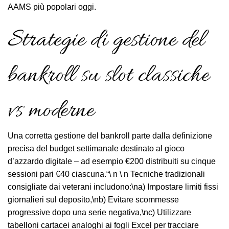
AAMS più popolari oggi.
Strategie di gestione del
bankroll su slot classiche
vs moderne
Una corretta gestione del bankroll parte dalla definizione
precisa del budget settimanale destinato al gioco
d’azzardo digitale – ad esempio €200 distribuiti su cinque
sessioni pari €40 ciascuna.“\ n \ n Tecniche tradizionali
consigliate dai veterani includono:\na) Impostare limiti fissi
giornalieri sul deposito,\nb) Evitare scommesse
progressive dopo una serie negativa,\nc) Utilizzare
tabelloni cartacei analoghi ai fogli Excel per tracciare