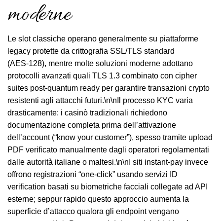
moderne
Le slot classiche operano generalmente su piattaforme
legacy protette da crittografia SSL/TLS standard
(AES‑128), mentre molte soluzioni moderne adottano
protocolli avanzati quali TLS 1.3 combinato con cipher
suites post‑quantum ready per garantire transazioni crypto
resistenti agli attacchi futuri.\n\nIl processo KYC varia
drasticamente: i casinò tradizionali richiedono
documentazione completa prima dell’attivazione
dell’account (“know your customer”), spesso tramite upload
PDF verificato manualmente dagli operatori regolamentati
dalle autorità italiane o maltesi.\n\nI siti instant‑pay invece
offrono registrazioni “one‑click” usando servizi ID
verification basati su biometriche facciali collegate ad API
esterne; seppur rapido questo approccio aumenta la
superficie d’attacco qualora gli endpoint vengano