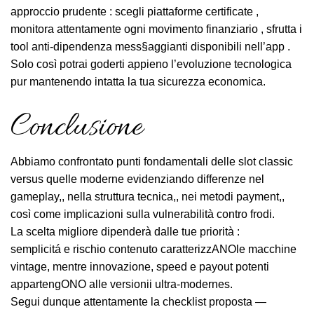
approccio prudente : scegli piattaforme certificate ,
monitora attentamente ogni movimento finanziario , sfrutta i
tool anti‑dipendenza mess§aggianti disponibili nell’app .
Solo così potrai goderti appieno l’evoluzione tecnologica
pur mantenendo intatta la tua sicurezza economica.
Conclusione
Abbiamo confrontato punti fondamentali delle slot classic
versus quelle moderne evidenziando differenze nel
gameplay,, nella struttura tecnica,, nei metodi payment,,
così come implicazioni sulla vulnerabilità contro frodi.
La scelta migliore dipenderà dalle tue priorità :
semplicitá e rischio contenuto caratterizzANOle macchine
vintage, mentre innovazio­ne, speed e payout potenti
appartengONO alle versionii ultra-modernes.
Segui dunque attentamente la checklist proposta —