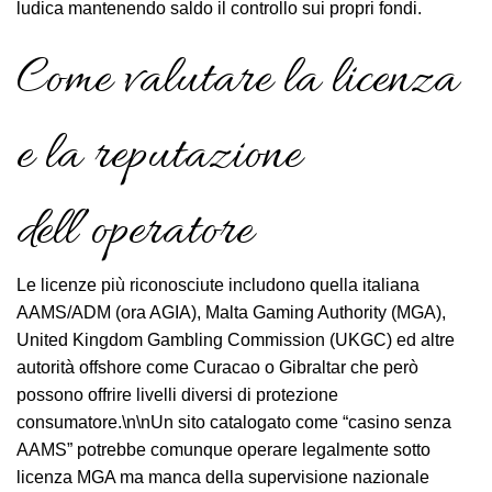
ludica mantenendo saldo il controllo sui propri fondi.
Come valutare la licenza
e la reputazione
dell’operatore
Le licenze più riconosciute includono quella italiana
AAMS/ADM (ora AGIA), Malta Gaming Authority (MGA),
United Kingdom Gambling Commission (UKGC) ed altre
autorità offshore come Curacao o Gibraltar che però
possono offrire livelli diversi di protezione
consumatore.\n\nUn sito catalogato come “casino senza
AAMS” potrebbe comunque operare legalmente sotto
licenza MGA ma manca della supervisione nazionale