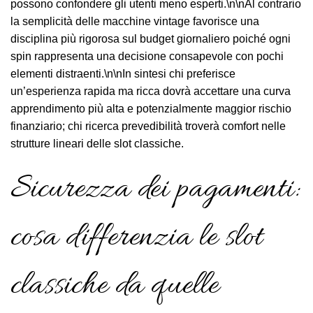
possono confondere gli utenti meno esperti.\n\nAl contrario
la semplicità delle macchine vintage favorisce una
disciplina più rigorosa sul budget giornaliero poiché ogni
spin rappresenta una decisione consapevole con pochi
elementi distraenti.\n\nIn sintesi chi preferisce
un’esperienza rapida ma ricca dovrà accettare una curva
apprendimento più alta e potenzialmente maggior rischio
finanziario; chi ricerca prevedibilità troverà comfort nelle
strutture lineari delle slot classiche.
Sicurezza dei pagamenti:
cosa differenzia le slot
classiche da quelle