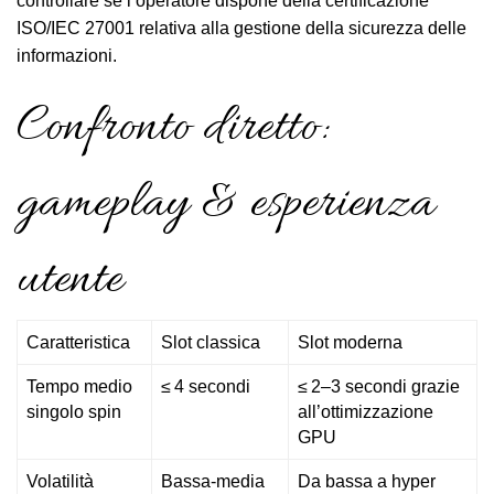
controllare se l’operatore dispone della certificazione
ISO/IEC 27001 relativa alla gestione della sicurezza delle
informazioni.
Confronto diretto:
gameplay & esperienza
utente
Caratteristica
Slot classica
Slot moderna
Tempo medio
≤ 4 secondi
≤ 2–3 secondi grazie
singolo spin
all’ottimizzazione
GPU
Volatilità
Bassa‑media
Da bassa a hyper