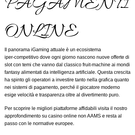
PAGAMENTI
ONLINE
Il panorama iGaming attuale è un ecosistema
iper‑competitivo dove ogni giorno nascono nuove offerte di
slot con temi che vanno dal classico fruit‑machine ai mondi
fantasy alimentati da intelligenza artificiale. Questa crescita
ha spinto gli operatori a investire tanto nella grafica quanto
nei sistemi di pagamento, perché il giocatore moderno
esige velocità e trasparenza oltre al divertimento puro.
Per scoprire le migliori piattaforme affidabili visita il nostro
approfondimento su
casino online non AAMS
e resta al
passo con le normative europee.